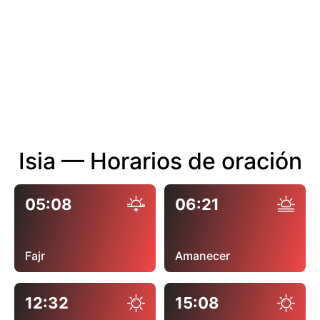
Isia — Horarios de oración
05:08
06:21
Fajr
Amanecer
12:32
15:08