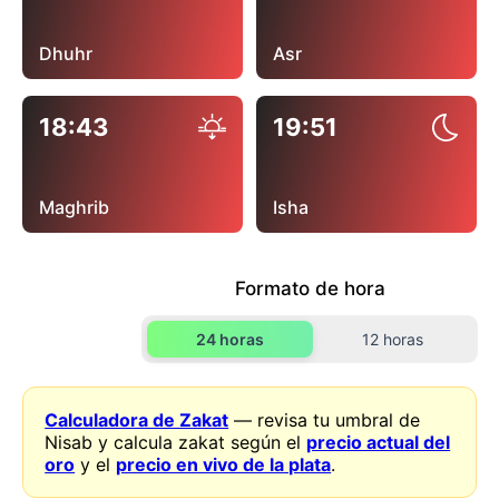
Dhuhr
Asr
18:43
19:51
Maghrib
Isha
Formato de hora
24 horas
12 horas
Calculadora de Zakat
— revisa tu umbral de
Nisab y calcula zakat según el
precio actual del
oro
y el
precio en vivo de la plata
.