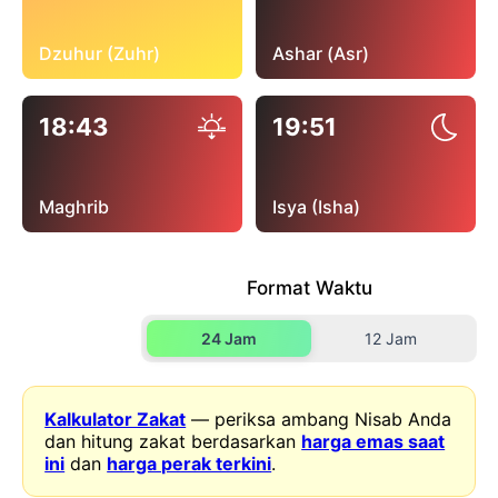
Dzuhur (Zuhr)
Ashar (Asr)
18:43
19:51
Maghrib
Isya (Isha)
Format Waktu
24 Jam
12 Jam
Kalkulator Zakat
— periksa ambang Nisab Anda
dan hitung zakat berdasarkan
harga emas saat
ini
dan
harga perak terkini
.