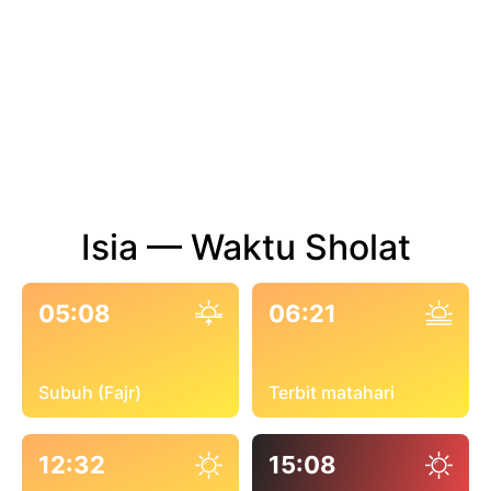
Isia — Waktu Sholat
05:08
06:21
Subuh (Fajr)
Terbit matahari
12:32
15:08