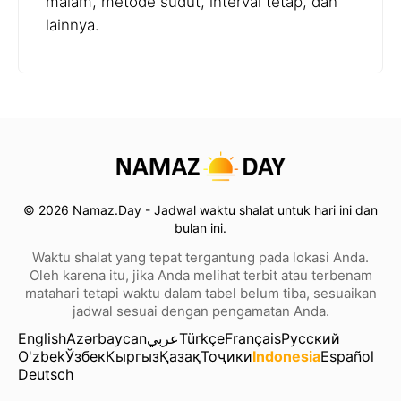
malam, metode sudut, interval tetap, dan
lainnya.
© 2026 Namaz.Day - Jadwal waktu shalat untuk hari ini dan
bulan ini.
Waktu shalat yang tepat tergantung pada lokasi Anda.
Oleh karena itu, jika Anda melihat terbit atau terbenam
matahari tetapi waktu dalam tabel belum tiba, sesuaikan
jadwal sesuai dengan pengamatan Anda.
English
Azərbaycan
عربي
Türkçe
Français
Русский
O'zbek
Ўзбек
Кыргыз
Қазақ
Тоҷики
Indonesia
Español
Deutsch