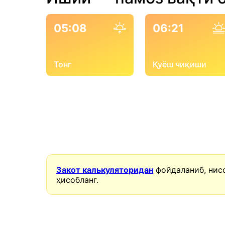
05:08
06:21
Тонг
Қуёш чиқиши
Закот калькуляторидан
фойдаланиб, нис
ҳисобланг.