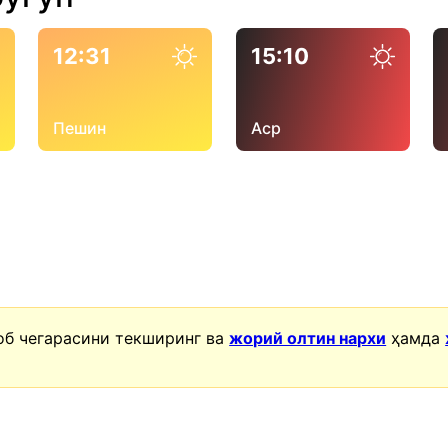
12:31
15:10
Пешин
Аср
об чегарасини текширинг ва
жорий олтин нархи
ҳамда