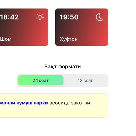
18:42
19:50
Шом
Хуфтон
Вақт формати
24 соат
12 соат
жонли кумуш нархи
асосида закотни