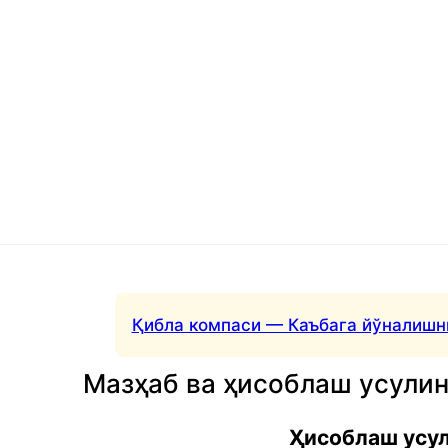
Қибла компаси — Каъбага йўналишн
Мазҳаб ва ҳисоблаш усули
Ҳисоблаш усу