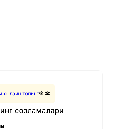
и онлайн топинг
🧭 🕋
нинг созламалари
ли