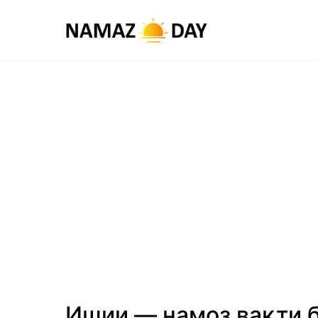
Ишии — намоз вақти 