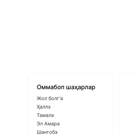
Оммабоп шаҳарлар
Жол болг'а
Ҳаллэ
Тамалэ
Эл Амара
Шантобэ