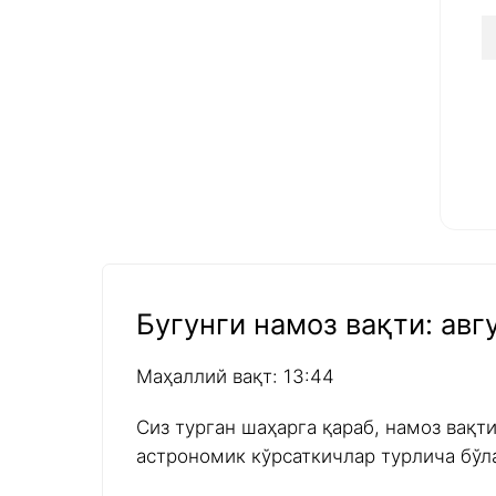
Бугунги намоз вақти: авгу
Маҳаллий вақт: 13:44
Сиз турган шаҳарга қараб, намоз вақт
астрономик кўрсаткичлар турлича бўл