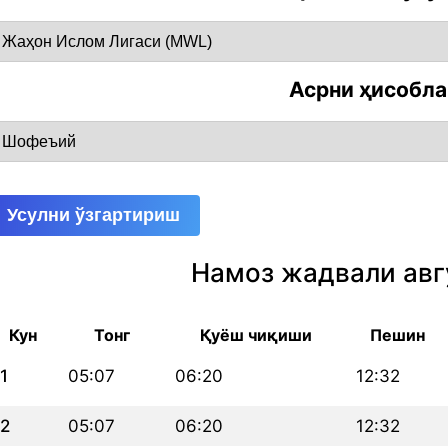
Асрни ҳисобл
Усулни ўзгартириш
Намоз жадвали авг
Кун
Тонг
Қуёш чиқиши
Пешин
1
05:07
06:20
12:32
2
05:07
06:20
12:32