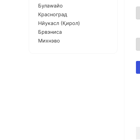
Булаwайо
Красноград
Нйукасл (Қирол)
Брвэниcа
Михнэво