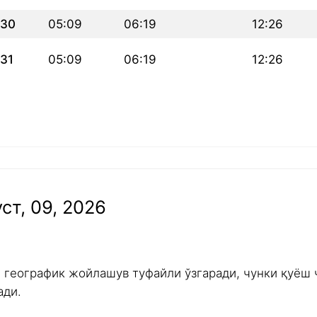
30
05:09
06:19
12:26
31
05:09
06:19
12:26
ст, 09, 2026
и географик жойлашув туфайли ўзгаради, чунки қуёш 
ади.