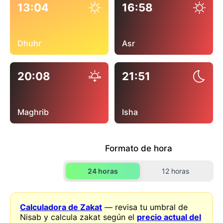
13:04
16:58
Dhuhr
Asr
20:08
21:51
Maghrib
Isha
Formato de hora
24 horas
12 horas
Calculadora de Zakat
— revisa tu umbral de
Nisab y calcula zakat según el
precio actual del