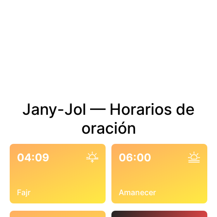
Jany-Jol — Horarios de
oración
04:09
06:00
Fajr
Amanecer