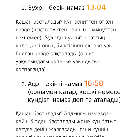
13:04
Зухр – бесін намаз
Қашан басталады? Күн зениттен өткен
кезде (нақты түстен кейін бір минуттан
кем емес). Зухрдың уақыты заттың
көлеңкесі оның биіктігінен екі есе ұзын
болған кезде аяқталады (зенит
уақытындағы көлеңке ұзындығын
қоспағанда).
16:58
Аср – екінті намаз
(сонымен қатар, кешкі немесе
күндізгі намаз деп те аталады)
Қашан басталады? Алдыңғы намаздан
кейін бірден басталады және күн батып
кетуге дейін жалғасады, яғни күннің