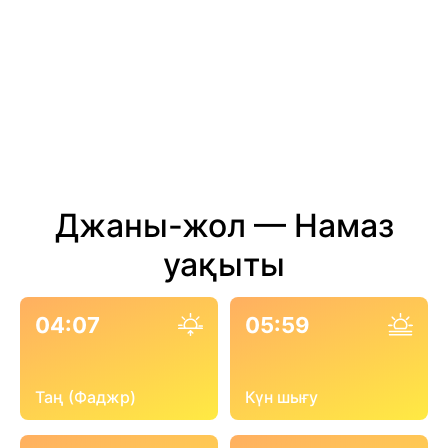
Джаны-жол — Намаз
уақыты
04:07
05:59
Таң (Фаджр)
Күн шығу