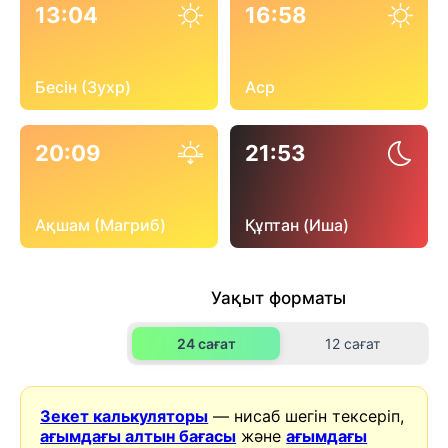
13:04
16:58
Бесін (Зухр)
Аср
20:09
21:53
Ақшам (Магриб)
Құптан (Иша)
Уақыт форматы
24 сағат
12 сағат
Зекет калькуляторы
— нисаб шегін тексеріп,
ағымдағы алтын бағасы
және
ағымдағы