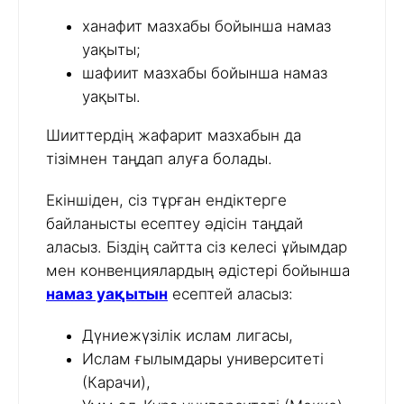
ханафит мазхабы бойынша намаз
уақыты;
шафиит мазхабы бойынша намаз
уақыты.
Шииттердің жафарит мазхабын да
тізімнен таңдап алуға болады.
Екіншіден, сіз тұрған ендіктерге
байланысты есептеу әдісін таңдай
аласыз. Біздің сайтта сіз келесі ұйымдар
мен конвенциялардың әдістері бойынша
намаз уақытын
есептей аласыз:
Дүниежүзілік ислам лигасы,
Ислам ғылымдары университеті
(Карачи),