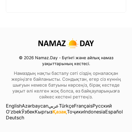
© 2026 Namaz.Day - Бүгінгі және айлық намаз
уақыттарының кестесі.
Намаздың нақты басталу сәті сіздің орналасқан
жеріңізге байланысты. Сондықтан, егер сіз күннің
шығуын немесе батуыны көрсеңіз, бірақ кестеде
уақыт әлі келген жоқ болса, өз байқауларыңызға
сәйкес кестені реттеңіз.
English
Azərbaycan
عربي
Türkçe
Français
Русский
O'zbek
Ўзбек
Кыргыз
Қазақ
Тоҷики
Indonesia
Español
Deutsch