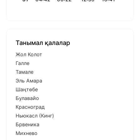
Танымал қалалар
Жол Колот
Галле
Тамале
Эль Амара
Шаңтөбе
Булавайо
Красноград
Ньюкасл (Кинг)
Брвеника
Михнево