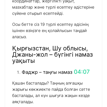
координаттар, жергілікті уақыт,
мазхабтар және түрлі есептеу әдістеріне
сүйене отырып есептейді.
Осы бетте сіз 19 түрлі есептеу әдісінің
ішінен өзіңізге ең қолайлысын таңдай
аласыз.
Қырғызстан, Шу облысы,
Джаны-жол – бүгінгі намаз
уақыты
04:07
Фаджр – таңғы намаз
Қашан басталады? Таңның алғашқы
жарығы көкжиекте пайда болған сәтте
басталады, ал күн шығуға жақын кезде
аяқталады.