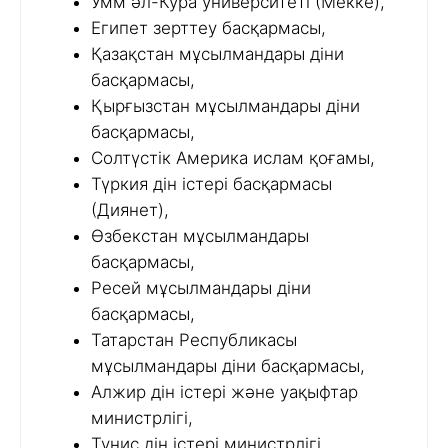
Умм әл-Кура университеті (Мекке),
Египет зерттеу басқармасы,
Қазақстан мұсылмандары діни
басқармасы,
Қырғызстан мұсылмандары діни
басқармасы,
Солтүстік Америка ислам қоғамы,
Түркия дін істері басқармасы
(Диянет),
Өзбекстан мұсылмандары
басқармасы,
Ресей мұсылмандары діни
басқармасы,
Татарстан Республикасы
мұсылмандары діни басқармасы,
Алжир дін істері және уақыфтар
министрлігі,
Тунис дін істері министрлігі,