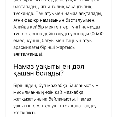
басталады), яғни толық қараңғылық
түскенде. Таң атуымен намаз аяқталады,
яғни фаджр намазының басталуымен.
Алайда кейбір мектептер түнгі намазды
түн ортасына дейін оқуды ұсынады (00:00
емес, күннің батуы мен таңның атуы
арасындағы бірінші жартысы
аяқталғанша).
Намаз уақыты ең дәл
қашан болады?
Біріншіден, бұл мазхабқа байланысты –
мұсылманның өзін қай мазхабқа
жатқызатынына байланысты. Намаз
уақытын есептеу үшін тек қана таңдау
жеткілікті: