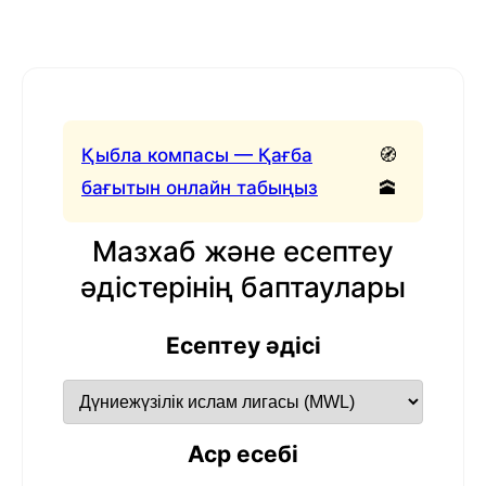
Қыбла компасы — Қағба
🧭
бағытын онлайн табыңыз
🕋
Мазхаб және есептеу
әдістерінің баптаулары
Есептеу әдісі
Аср есебі