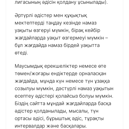
лигасының әдісін қолдану ұсынылады).
Әртүрлі әдістер мен құқықтық
мектептерді таңдау кезінде намаз
уақыты өзгеруі мүмкін, бірақ кейбір
жағдайларда уақыт өзгермеуі мүмкін –
бұл жағдайда намаз бірдей уақытта
өтеді.
Маусымдық ерекшеліктер немесе өте
төмен/жоғары ендіктерде орналасқан
жағдайда, мұнда күн немесе түн ұзаққа
созылуы мүмкін, дәстүрлі намаз уақытын
есептеу әдістері қолайсыз болуы мүмкін.
Біздің сайтта мұндай жағдайларда басқа
әдістер қолданылады, мысалы, түн
ортасы әдісі, бұрыштық әдіс, тұрақты
интервалдар және басқалары.