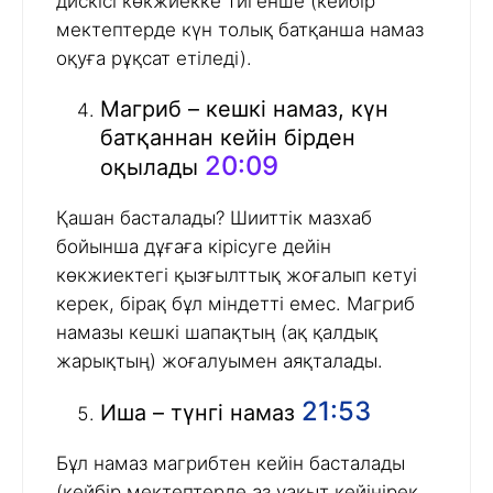
дискісі көкжиекке тигенше (кейбір
мектептерде күн толық батқанша намаз
оқуға рұқсат етіледі).
Магриб – кешкі намаз, күн
батқаннан кейін бірден
20:09
оқылады
Қашан басталады? Шииттік мазхаб
бойынша дұғаға кірісуге дейін
көкжиектегі қызғылттық жоғалып кетуі
керек, бірақ бұл міндетті емес. Магриб
намазы кешкі шапақтың (ақ қалдық
жарықтың) жоғалуымен аяқталады.
21:53
Иша – түнгі намаз
Бұл намаз магрибтен кейін басталады
(кейбір мектептерде аз уақыт кейінірек