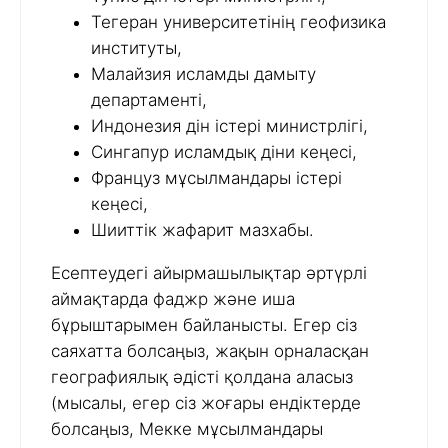
Тегеран университетінің геофизика
институты,
Малайзия исламды дамыту
департаменті,
Индонезия дін істері министрлігі,
Сингапур исламдық діни кеңесі,
Француз мұсылмандары істері
кеңесі,
Шииттік жафарит мазхабы.
Есептеудегі айырмашылықтар әртүрлі
аймақтарда фаджр және иша
бұрыштарымен байланысты. Егер сіз
саяхатта болсаңыз, жақын орналасқан
географиялық әдісті қолдана аласыз
(мысалы, егер сіз жоғары ендіктерде
болсаңыз, Мекке мұсылмандары