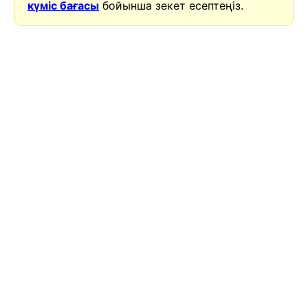
күміс бағасы
бойынша зекет есептеңіз.