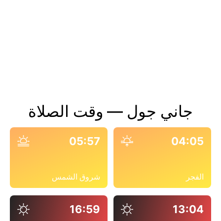
جاني جول — وقت الصلاة
05:57
04:05
الفجر
شروق الشمس
16:59
13:04