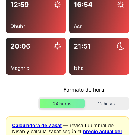
12:59
16:54
Dhuhr
Asr
20:06
21:51
Maghrib
Isha
Formato de hora
24 horas
12 horas
Calculadora de Zakat
— revisa tu umbral de
Nisab y calcula zakat según el
precio actual del