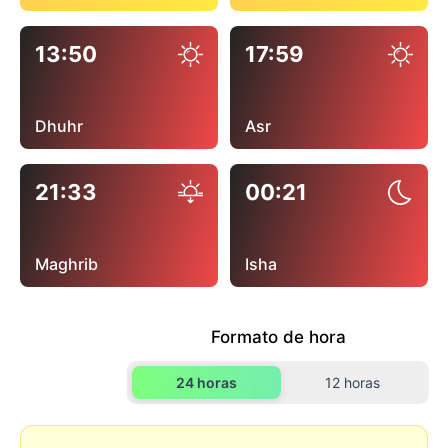
13:50
17:59
Dhuhr
Asr
21:33
00:21
Maghrib
Isha
Formato de hora
24 horas
12 horas