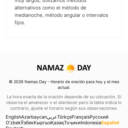
muy largos, utilizamos métodos
alternativos como el método de
medianoche, método angular o intervalos
fijos.
© 2026 Namaz.Day - Horario de oración para hoy y el mes
actual.
La hora exacta de la oración depende de su ubicación. Si
observa el amanecer o el atardecer pero la tabla indica lo
contrario, ajuste el horario según sus observaciones.
English
Azərbaycan
عربي
Türkçe
Français
Русский
O'zbek
Ўзбек
Кыргыз
Қазақ
Тоҷики
Indonesia
Español