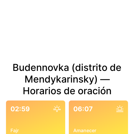
Budennovka (distrito de
Mendykarinsky) —
Horarios de oración
02:59
06:07
Fajr
Amanecer