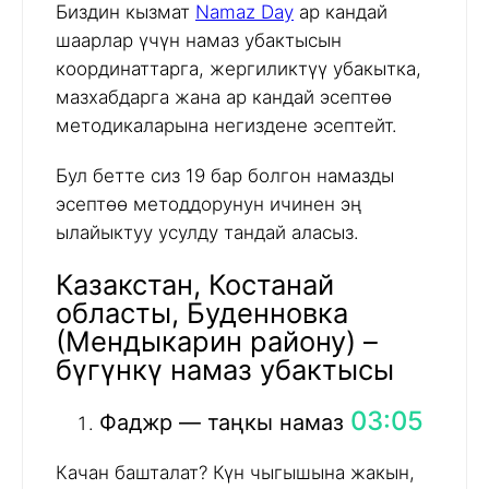
Биздин кызмат
Namaz Day
ар кандай
шаарлар үчүн намаз убактысын
координаттарга, жергиликтүү убакытка,
мазхабдарга жана ар кандай эсептөө
методикаларына негиздене эсептейт.
Бул бетте сиз 19 бар болгон намазды
эсептөө методдорунун ичинен эң
ылайыктуу усулду тандай аласыз.
Казакстан, Костанай
областы, Буденновка
(Мендыкарин району) –
бүгүнкү намаз убактысы
03:05
Фаджр — таңкы намаз
Качан башталат? Күн чыгышына жакын,