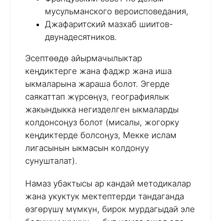
мусульманского вероисповедания,
Джафаритский мазхаб шиитов-
двунадесятников.
Эсептөөдө айырмачылыктар
кеңдиктерге жана фаджр жана иша
ыкмаларына жараша болот. Эгерде
саякаттап жүрсөңүз, географиялык
жакындыкка негизделген ыкмаларды
колдонсоңуз болот (мисалы, жогорку
кеңдиктерде болсоңуз, Мекке ислам
лигасынын ыкмасын колдонуу
сунушталат).
Намаз убактысы ар кандай методикалар
жана укуктук мектептерди тандаганда
өзгөрүшү мүмкүн, бирок мурдагыдай эле