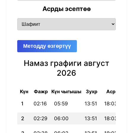
Асрды эсептөө
Методду өзгөртүү
Намаз графиги август
2026
Күн
Фажр
Күн чыгышы
Зухр
Аср
Маг
1
02:16
05:59
13:51
18:03
21:
2
02:29
06:00
13:51
18:03
21: