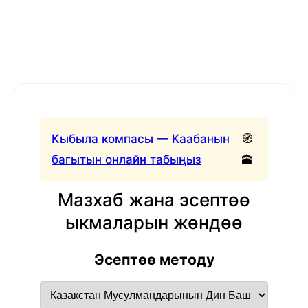
Кыбыла компасы — Каабанын
🧭
багытын онлайн табыңыз
🕋
Мазхаб жана эсептөө
ыкмаларын жөндөө
Эсептөө методу