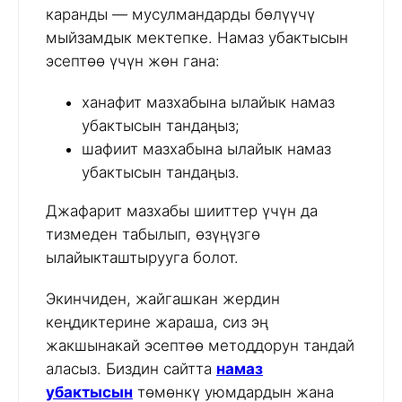
каранды — мусулмандарды бөлүүчү
мыйзамдык мектепке. Намаз убактысын
эсептөө үчүн жөн гана:
ханафит мазхабына ылайык намаз
убактысын тандаңыз;
шафиит мазхабына ылайык намаз
убактысын тандаңыз.
Джафарит мазхабы шииттер үчүн да
тизмеден табылып, өзүңүзгө
ылайыкташтырууга болот.
Экинчиден, жайгашкан жердин
кеңдиктерине жараша, сиз эң
жакшынакай эсептөө методдорун тандай
аласыз. Биздин сайтта
намаз
убактысын
төмөнкү уюмдардын жана