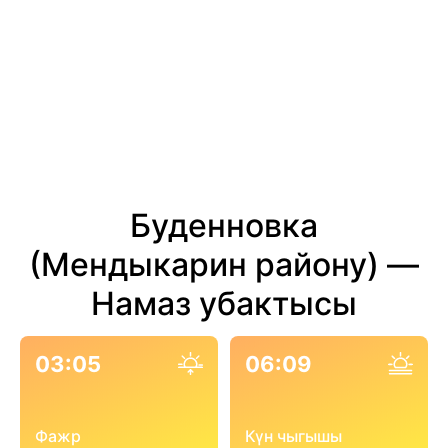
Буденновка
(Мендыкарин району) —
Намаз убактысы
03:05
06:09
Фажр
Күн чыгышы