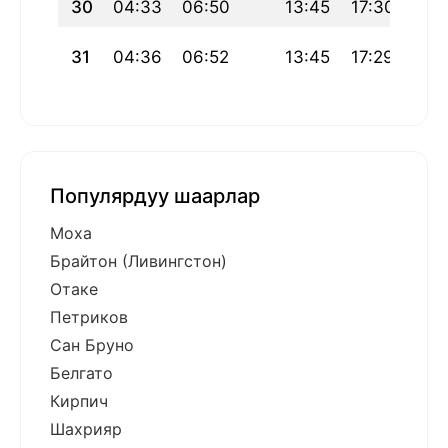
30
04:33
06:50
13:45
17:30
20:
31
04:36
06:52
13:45
17:29
20:
Популярдуу шаарлар
Моха
Брайтон (Ливингстон)
Отаке
Петриков
Сан Бруно
Белгато
Кирпич
Шахрияр