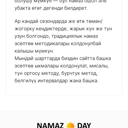
болушу мүмкүн — бул намаз ошол эле
убакта өтөт дегенди билдирет.
Ар кандай сезондарда же өтө төмөн/
жогорку кеңдиктерде, жарык күн же түн
узун болгондо, традициялык намаз
эсептөө методикалары колдонулбай
калышы мүмкүн.
Мындай шарттарда биздин сайтта башка
эсептөө ыкмалары колдонулат, мисалы,
түн ортосу методу, бурчтук метод,
белгилүү интервалдар жана башка.