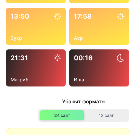
13:50
17:58
Зухр
Аср
21:31
00:16
Магриб
Иша
Убакыт форматы
24 саат
12 саат