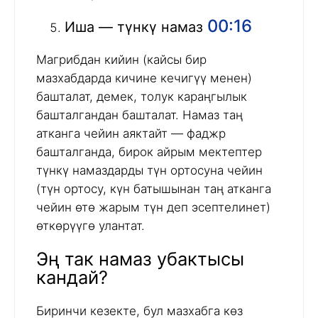
00:16
Иша — түнкү намаз
Магрибдан кийин (кайсы бир
мазхабдарда кичине кечигүү менен)
башталат, демек, толук караңгылык
башталгандан башталат. Намаз таң
атканга чейин аяктайт — фаджр
башталганда, бирок айрым мектептер
түнкү намаздарды түн ортосуна чейин
(түн ортосу, күн батышынан таң атканга
чейин өтө жарым түн деп эсептелинет)
өткөрүүгө улантат.
Эң так намаз убактысы
кандай?
Биринчи кезекте, бул мазхабга көз