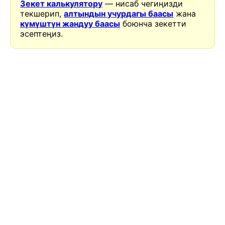
Зекет калькулятору
— нисаб чегиңизди
текшерип,
алтындын учурдагы баасы
жана
күмүштүн жандуу баасы
боюнча зекетти
эсептеңиз.