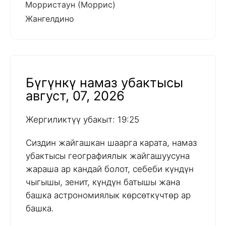
Морристаун (Моррис)
Жангелдино
Бүгүнкү намаз убактысы
август, 07, 2026
Жергиликтүү убакыт: 19:25
Сиздин жайгашкан шаарга карата, намаз
убактысы географиялык жайгашуусуна
жараша ар кандай болот, себеби күндүн
чыгышы, зенит, күндүн батышы жана
башка астрономиялык көрсөткүчтөр ар
башка.