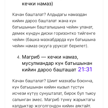
кечки намаз)
Качан башталат? Алдыдагы намаздан
кийин дароо башталат жана күн
батышынын башталышына чейин уланат,
демек күндүн диски горизонтко тийгенге
чейин (башка мазхабдарда күн батышына
чейин намаз окууга уруксат берилет).
Магриб — кечки намаз,
мусулмандар күн батышынан
21:31
кийин дароо башташат
Качан башталат? Шиит мазхабы боюнча,
күн батышынан кийин кызыл түстүн
исчези күтүү сунушталат, бирок бул тыюу
салынган эмес. Магриб түнкү жарыктагы
калдыктар жоголгондон кийин аяктайт.