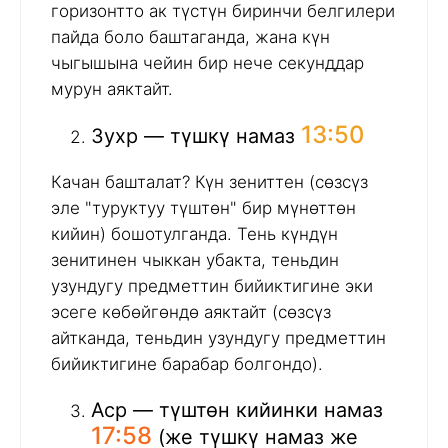
горизонтто ак түстүн биринчи белгилери
пайда боло баштаганда, жана күн
чыгышына чейин бир нече секунддар
мурун аяктайт.
13:50
Зухр — түшкү намаз
Качан башталат? Күн зениттен (сөзсүз
эле "туруктуу түштөн" бир мүнөттөн
кийин) бошотулганда. Тень күндүн
зенитинен чыккан убакта, теньдин
узундугу предметтин бийиктигине эки
эсеге көбөйгөндө аяктайт (сөзсүз
айтканда, теньдин узундугу предметтин
бийиктигине барабар болгондо).
Аср — түштөн кийинки намаз
17:58
(же түшкү намаз же