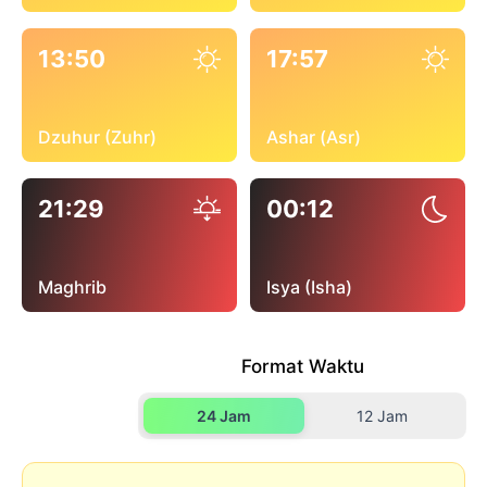
13:50
17:57
Dzuhur (Zuhr)
Ashar (Asr)
21:29
00:12
Maghrib
Isya (Isha)
Format Waktu
24 Jam
12 Jam