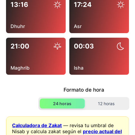
13:16
17:24
Dhuhr
Asr
21:00
00:03
Maghrib
Isha
Formato de hora
24 horas
12 horas
Calculadora de Zakat
— revisa tu umbral de
Nisab y calcula zakat según el
precio actual del