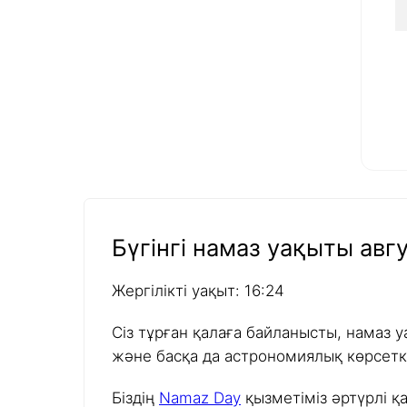
Бүгінгі намаз уақыты авгу
Жергілікті уақыт: 16:24
Сіз тұрған қалаға байланысты, намаз у
және басқа да астрономиялық көрсетк
Біздің
Namaz Day
қызметіміз әртүрлі қ