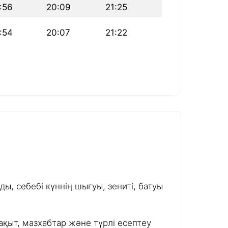
:56
20:09
21:25
:54
20:07
21:22
ы, себебі күннің шығуы, зениті, батуы
ақыт, мазхабтар және түрлі есептеу