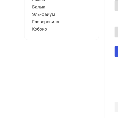
Балық
Эль-файум
Гловерсвилл
Кобоко