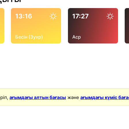
13:16
17:27
Бесін (Зухр)
Аср
ріп,
ағымдағы алтын бағасы
және
ағымдағы күміс бағ