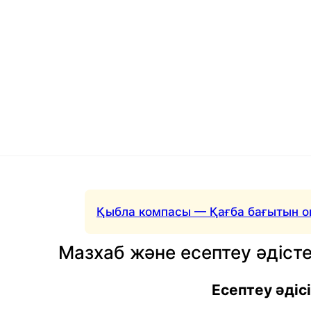
Қыбла компасы — Қағба бағытын о
Мазхаб және есептеу әдісте
Есептеу әдісі