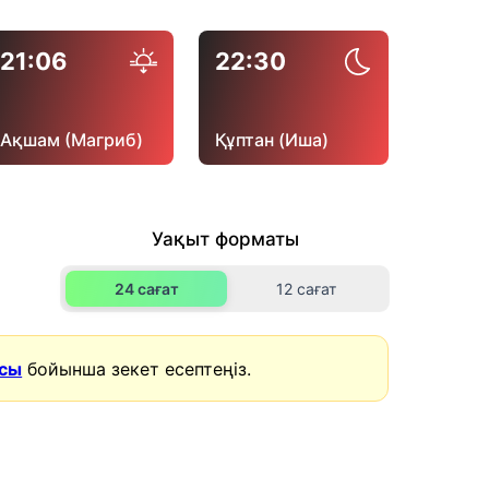
21:06
22:30
Ақшам (Магриб)
Құптан (Иша)
Уақыт форматы
24 сағат
12 сағат
асы
бойынша зекет есептеңіз.