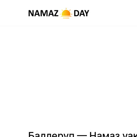
Баллеруп — Намаз уа