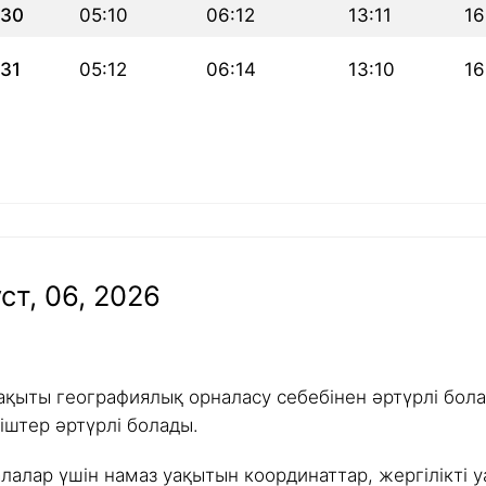
30
05:10
06:12
13:11
16
31
05:12
06:14
13:10
16
ст, 06, 2026
ақыты географиялық орналасу себебінен әртүрлі болад
іштер әртүрлі болады.
алалар үшін намаз уақытын координаттар, жергілікті у