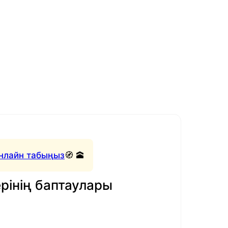
нлайн табыңыз
🧭 🕋
рінің баптаулары