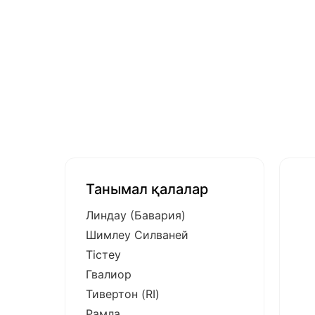
Танымал қалалар
Линдау (Бавария)
Шимлеу Силваней
Тістеу
Гвалиор
Тивертон (RI)
Рамла