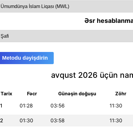
Əsr hesablanma
Metodu dəyişdirin
avqust 2026 üçün nam
Tarix
Fəcr
Günəşin doğuşu
Zöhr
1
01:28
03:56
11:30
2
01:30
03:58
11:30