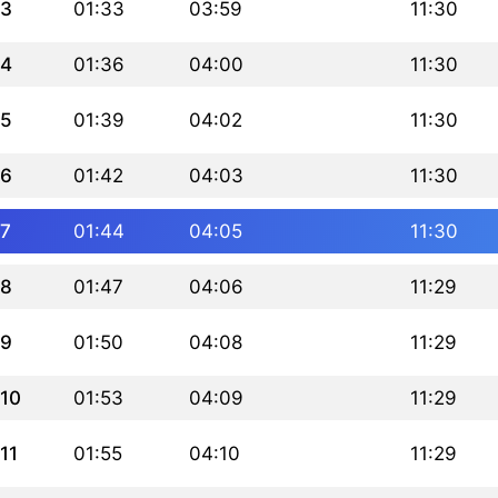
3
01:33
03:59
11:30
4
01:36
04:00
11:30
5
01:39
04:02
11:30
6
01:42
04:03
11:30
7
01:44
04:05
11:30
8
01:47
04:06
11:29
9
01:50
04:08
11:29
10
01:53
04:09
11:29
11
01:55
04:10
11:29