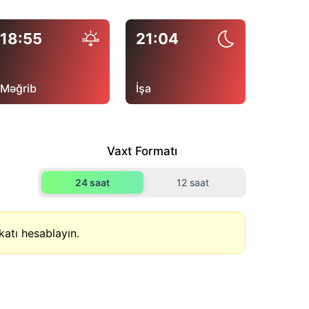
18:55
21:04
Məğrib
İşa
Vaxt Formatı
24 saat
12 saat
atı hesablayın.