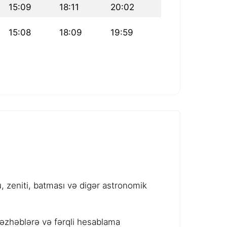
15:09
18:11
20:02
15:08
18:09
19:59
 zeniti, batması və digər astronomik
məzhəblərə və fərqli hesablama