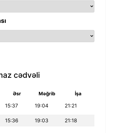
sı
az cədvəli
Əsr
Məğrib
İşa
15:37
19:04
21:21
15:36
19:03
21:18