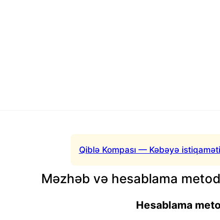
Qiblə Kompası — Kəbəyə istiqaməti
Məzhəb və hesablama metodu
Hesablama met