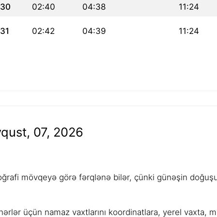
30
02:40
04:38
11:24
31
02:42
04:39
11:24
qust, 07, 2026
rafi mövqeyə görə fərqlənə bilər, çünki günəşin doğuşu,
ərlər üçün namaz vaxtlarını koordinatlara, yerel vaxta, 