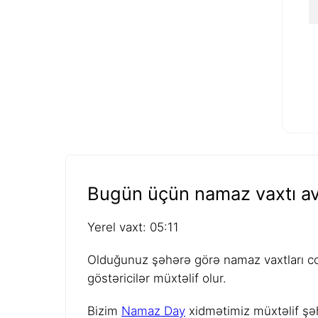
Bugün üçün namaz vaxtı av
Yerel vaxt: 05:11
Olduğunuz şəhərə görə namaz vaxtları coğ
göstəricilər müxtəlif olur.
Bizim
Namaz Day
xidmətimiz müxtəlif şəh