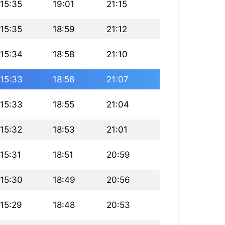
15:35
19:01
21:15
15:35
18:59
21:12
15:34
18:58
21:10
15:33
18:56
21:07
15:33
18:55
21:04
15:32
18:53
21:01
15:31
18:51
20:59
15:30
18:49
20:56
15:29
18:48
20:53