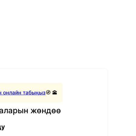
 онлайн табыңыз
🧭 🕋
маларын жөндөө
ду