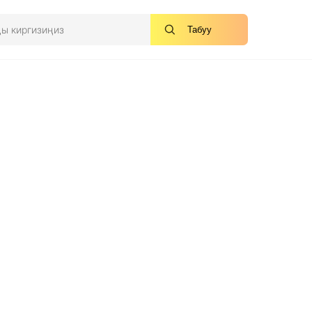
Табуу