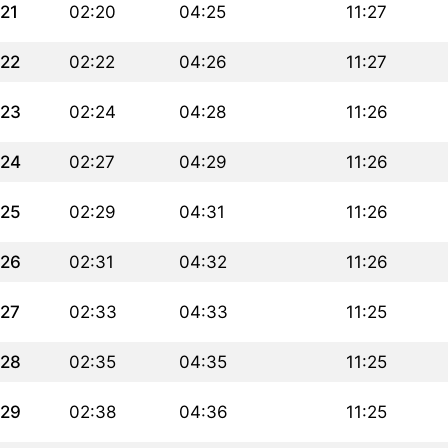
21
02:20
04:25
11:27
22
02:22
04:26
11:27
23
02:24
04:28
11:26
24
02:27
04:29
11:26
25
02:29
04:31
11:26
26
02:31
04:32
11:26
27
02:33
04:33
11:25
28
02:35
04:35
11:25
29
02:38
04:36
11:25