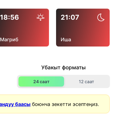
18:56
21:07
Магриб
Иша
Убакыт форматы
24 саат
12 саат
андуу баасы
боюнча зекетти эсептеңиз.