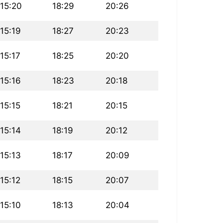
15:20
18:29
20:26
15:19
18:27
20:23
15:17
18:25
20:20
15:16
18:23
20:18
15:15
18:21
20:15
15:14
18:19
20:12
15:13
18:17
20:09
15:12
18:15
20:07
15:10
18:13
20:04