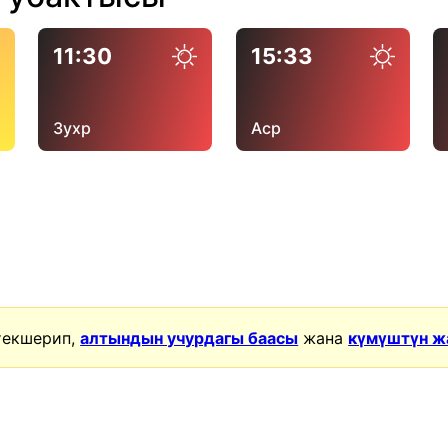
11:30
15:33
Зухр
Аср
текшерип,
алтындын учурдагы баасы
жана
күмүштүн ж