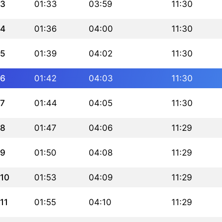
3
01:33
03:59
11:30
4
01:36
04:00
11:30
5
01:39
04:02
11:30
6
01:42
04:03
11:30
7
01:44
04:05
11:30
8
01:47
04:06
11:29
9
01:50
04:08
11:29
10
01:53
04:09
11:29
11
01:55
04:10
11:29