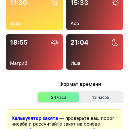
11:30
15:33
Зухр
Аср
18:55
21:04
Магриб
Иша
Формат времени
24 часа
12 часов
Калькулятор закята
— проверьте ваш порог
нисаба и рассчитайте закят на основе