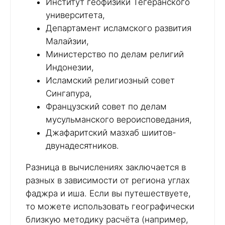
Институт геофизики Тегеранского
университета,
Департамент исламского развития
Малайзии,
Министерство по делам религий
Индонезии,
Исламский религиозный совет
Сингапура,
Французский совет по делам
мусульманского вероисповедания,
Джафаритский мазхаб шиитов-
двунадесятников.
Разница в вычислениях заключается в
разных в зависимости от региона углах
фаджра и иша. Если вы путешествуете,
то можете использовать географически
близкую методику расчёта (например,