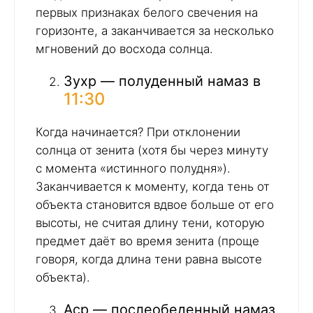
первых признаках белого свечения на
горизонте, а заканчивается за несколько
мгновений до восхода солнца.
Зухр — полуденный намаз в
11:30
Когда начинается? При отклонении
солнца от зенита (хотя бы через минуту
с момента «истинного полудня»).
Заканчивается к моменту, когда тень от
объекта становится вдвое больше от его
высоты, не считая длину тени, которую
предмет даёт во время зенита (проще
говоря, когда длина тени равна высоте
объекта).
Аср — послеобеденный намаз