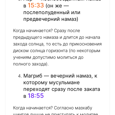
15:33
в
(он же —
послеполуденный или
предвечерний намаз)
Когда начинается? Сразу после
предыдущего намаза и длится до начала
захода солнца, то есть до прикосновения
диском солнца горизонта (по некоторым
учениям допустимо молиться до
полного захода).
Магриб — вечерний намаз, к
которому мусульмане
переходят сразу после заката
18:55
в
Когда начинается? Согласно мазхабу
шиитов лучше не приступать к молитве