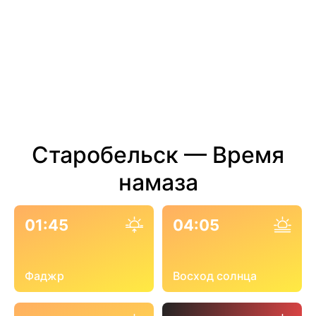
Старобельск — Время
намаза
01:45
04:05
Фаджр
Восход солнца