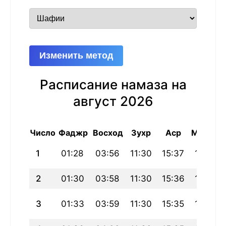
Изменить метод
Расписание намаза на
август 2026
Число
Фаджр
Восход
Зухр
Аср
Магриб
1
01:28
03:56
11:30
15:37
19:04
2
01:30
03:58
11:30
15:36
19:03
3
01:33
03:59
11:30
15:35
19:01