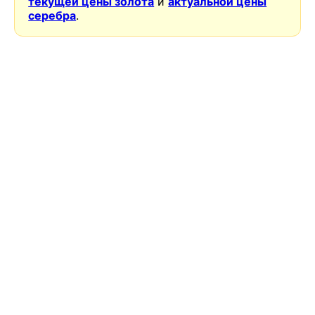
текущей цены золота
и
актуальной цены
серебра
.