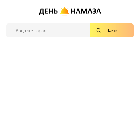
Найти