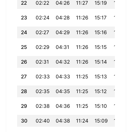
22
02:22
04:26
11:27
15:19
18:27
23
02:24
04:28
11:26
15:17
18:25
24
02:27
04:29
11:26
15:16
18:23
25
02:29
04:31
11:26
15:15
18:21
26
02:31
04:32
11:26
15:14
18:19
27
02:33
04:33
11:25
15:13
18:17
28
02:35
04:35
11:25
15:12
18:15
29
02:38
04:36
11:25
15:10
18:13
30
02:40
04:38
11:24
15:09
18:11