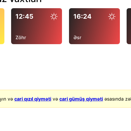
12:45
16:24
Zöhr
Əsr
yın və
cari qızıl qiyməti
və
cari gümüş qiyməti
əsasında zək