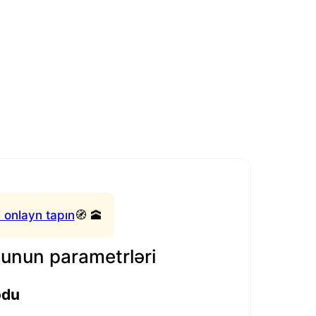
 onlayn tapın
🧭 🕋
nun parametrləri
odu