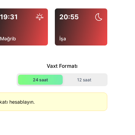
19:31
20:55
Məğrib
İşa
Vaxt Formatı
24 saat
12 saat
atı hesablayın.