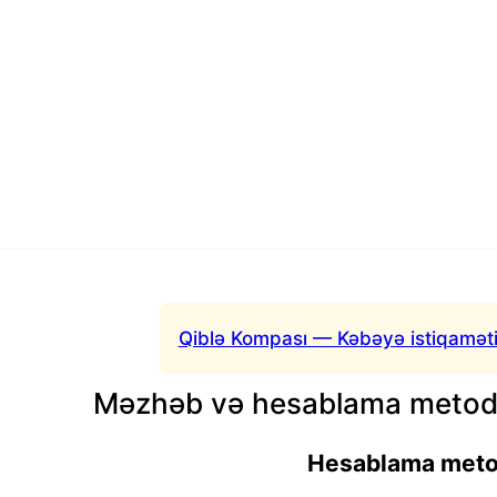
Qiblə Kompası — Kəbəyə istiqaməti
Məzhəb və hesablama metodu
Hesablama met