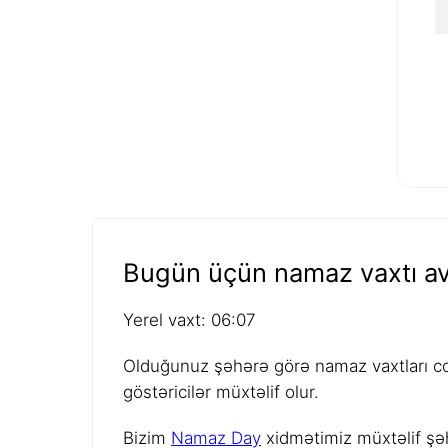
Bugün üçün namaz vaxtı av
Yerel vaxt: 06:07
Olduğunuz şəhərə görə namaz vaxtları coğ
göstəricilər müxtəlif olur.
Bizim
Namaz Day
xidmətimiz müxtəlif şəh