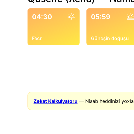
04:30
05:59
Fəcr
Günəşin doğuşu
Zəkat Kalkulyatoru
— Nisab həddinizi yoxla