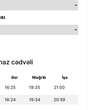
sı
az cədvəli
Əsr
Məğrib
İşa
16:25
19:35
21:00
16:24
19:34
20:59