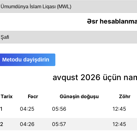
Əsr hesablanma
Metodu dəyişdirin
avqust 2026 üçün nam
Tarix
Fəcr
Günəşin doğuşu
Zöhr
1
04:25
05:56
12:45
2
04:26
05:57
12:45