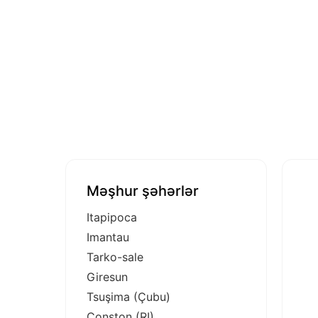
Məşhur şəhərlər
Itapipoca
Imantau
Tarko-sale
Giresun
Tsuşima (Çubu)
Conston (RI)