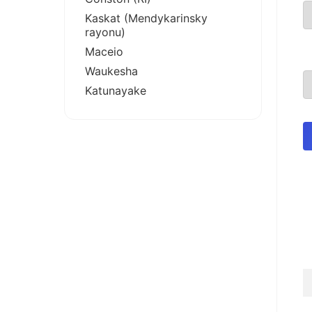
Kaskat (Mendykarinsky
rayonu)
Maceio
Waukesha
Katunayake