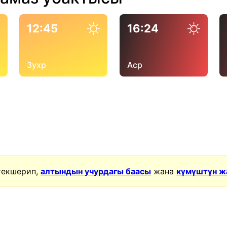
12:45
16:24
Зухр
Аср
текшерип,
алтындын учурдагы баасы
жана
күмүштүн ж