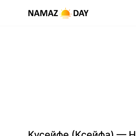
Кусейфе (Ксейфа) — 