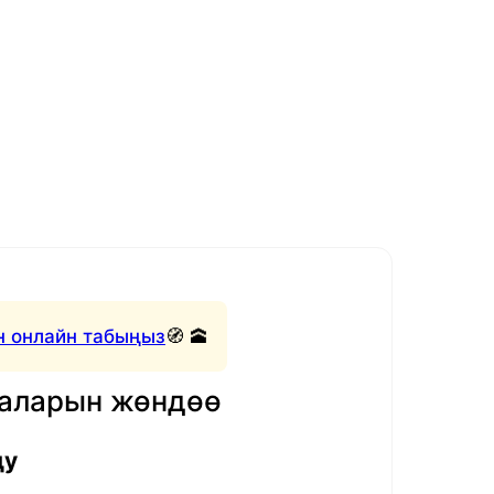
 онлайн табыңыз
🧭 🕋
маларын жөндөө
ду