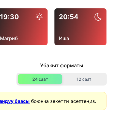
19:30
20:54
Магриб
Иша
Убакыт форматы
24 саат
12 саат
андуу баасы
боюнча зекетти эсептеңиз.