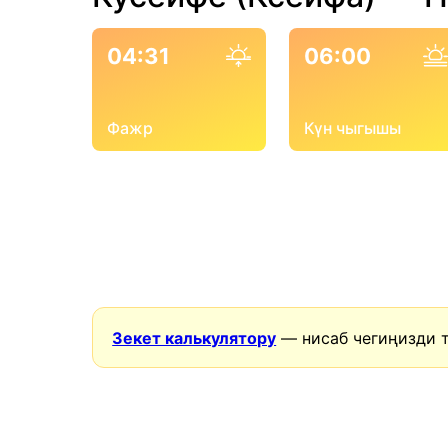
04:31
06:00
Фажр
Күн чыгышы
Зекет калькулятору
— нисаб чегиңизди 