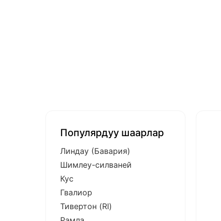
Популярдуу шаарлар
Линдау (Бавария)
Шимлеу-силваней
Кус
Гвалиор
Тивертон (RI)
Рамла