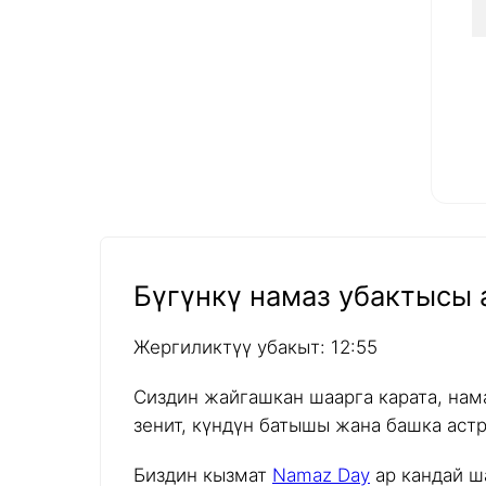
Бүгүнкү намаз убактысы а
Жергиликтүү убакыт: 12:55
Сиздин жайгашкан шаарга карата, нам
зенит, күндүн батышы жана башка аст
Биздин кызмат
Namaz Day
ар кандай ш