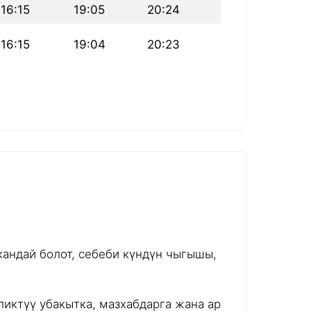
16:15
19:05
20:24
16:15
19:04
20:23
андай болот, себеби күндүн чыгышы,
иктүү убакытка, мазхабдарга жана ар