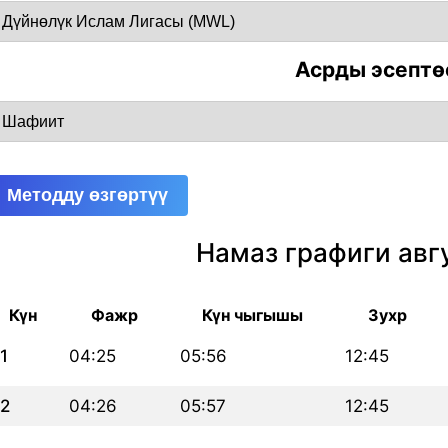
Асрды эсептө
Методду өзгөртүү
Намаз графиги авг
Күн
Фажр
Күн чыгышы
Зухр
1
04:25
05:56
12:45
2
04:26
05:57
12:45