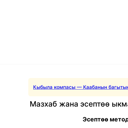
Кыбыла компасы — Каабанын багытын
Мазхаб жана эсептөө ык
Эсептөө мето