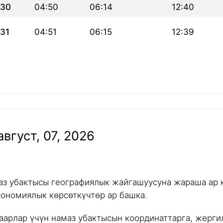
30
04:50
06:14
12:40
31
04:51
06:15
12:39
вгуст, 07, 2026
аз убактысы географиялык жайгашуусуна жараша ар к
рономиялык көрсөткүчтөр ар башка.
аарлар үчүн намаз убактысын координаттарга, жергил