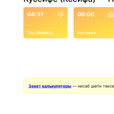
04:31
06:00
Таң (Фаджр)
Күн шығу
Зекет калькуляторы
— нисаб шегін тексе