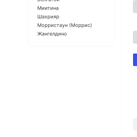
Миитина
Шахрияр
Морристаун (Моррис)
Жангелдино