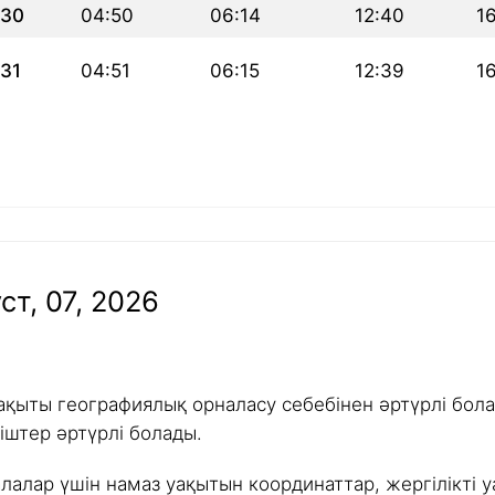
30
04:50
06:14
12:40
16
31
04:51
06:15
12:39
16
ст, 07, 2026
ақыты географиялық орналасу себебінен әртүрлі болад
іштер әртүрлі болады.
алалар үшін намаз уақытын координаттар, жергілікті у