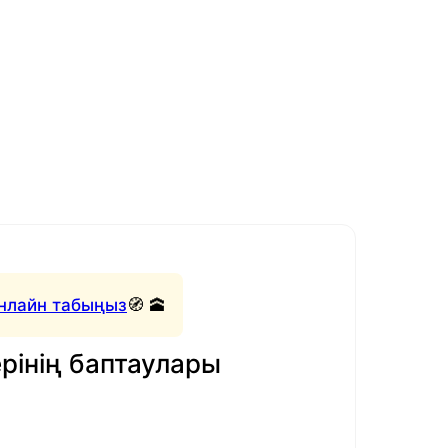
нлайн табыңыз
🧭 🕋
рінің баптаулары