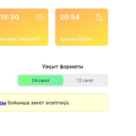
19:30
20:54
Ақшам (Магриб)
Құптан (Иша)
Уақыт форматы
24 сағат
12 сағат
асы
бойынша зекет есептеңіз.