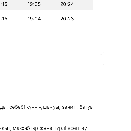
:15
19:05
20:24
:15
19:04
20:23
ы, себебі күннің шығуы, зениті, батуы
ақыт, мазхабтар және түрлі есептеу