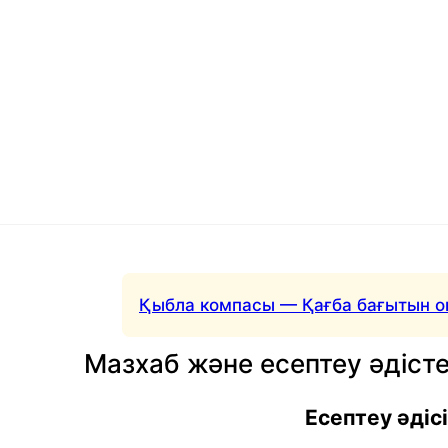
Қыбла компасы — Қағба бағытын о
Мазхаб және есептеу әдісте
Есептеу әдісі