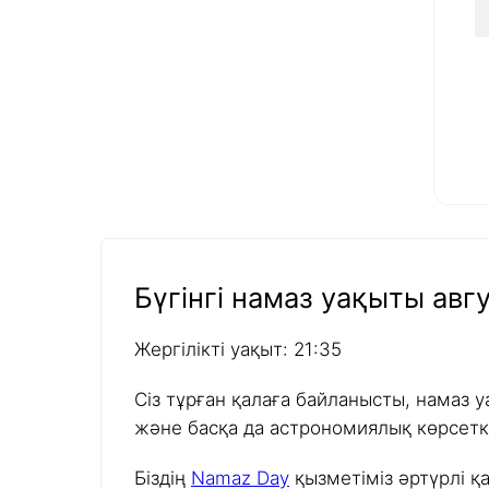
Бүгінгі намаз уақыты авгу
Жергілікті уақыт: 21:35
Сіз тұрған қалаға байланысты, намаз у
және басқа да астрономиялық көрсетк
Біздің
Namaz Day
қызметіміз әртүрлі қ