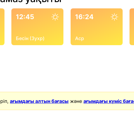
12:45
16:24
Бесін (Зухр)
Аср
ріп,
ағымдағы алтын бағасы
және
ағымдағы күміс бағ