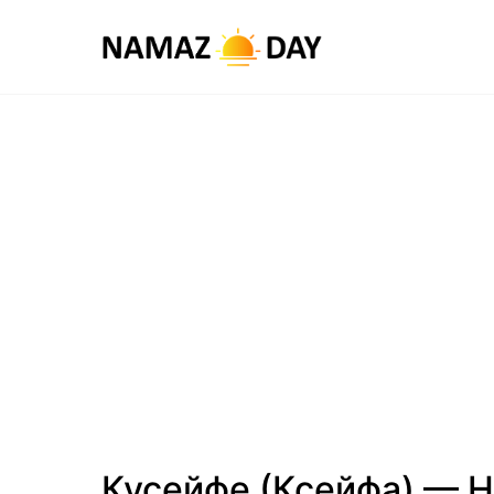
Кусейфе (Ксейфа) — 