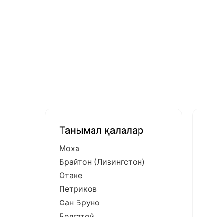
Танымал қалалар
Моха
Брайтон (Ливингстон)
Отаке
Петриков
Сан Бруно
Белгатой