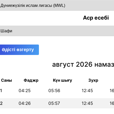
Аср есебі
Әдісті өзгерту
август 2026 намаз
Саны
Фаджр
Күн шығу
Зухр
1
04:25
05:56
12:45
1
2
04:26
05:57
12:45
1