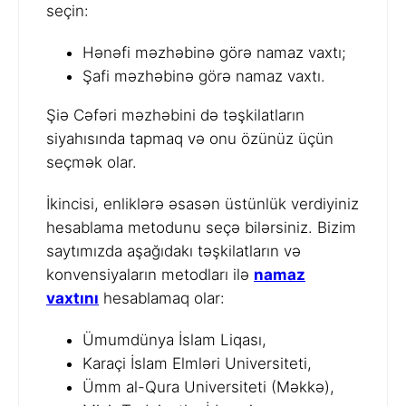
seçin:
Hənəfi məzhəbinə görə namaz vaxtı;
Şafi məzhəbinə görə namaz vaxtı.
Şiə Cəfəri məzhəbini də təşkilatların
siyahısında tapmaq və onu özünüz üçün
seçmək olar.
İkincisi, enliklərə əsasən üstünlük verdiyiniz
hesablama metodunu seçə bilərsiniz. Bizim
saytımızda aşağıdakı təşkilatların və
konvensiyaların metodları ilə
namaz
vaxtını
hesablamaq olar:
Ümumdünya İslam Liqası,
Karaçi İslam Elmləri Universiteti,
Ümm al-Qura Universiteti (Məkkə),