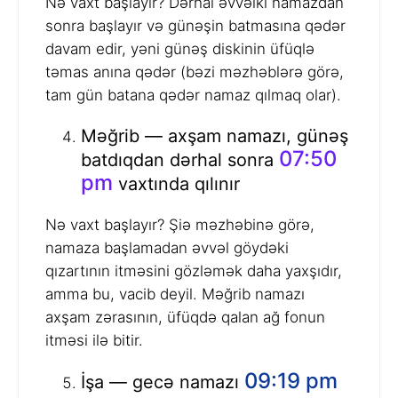
Nə vaxt başlayır? Dərhal əvvəlki namazdan
sonra başlayır və günəşin batmasına qədər
davam edir, yəni günəş diskinin üfüqlə
təmas anına qədər (bəzi məzhəblərə görə,
tam gün batana qədər namaz qılmaq olar).
Məğrib — axşam namazı, günəş
07:50
batdıqdan dərhal sonra
pm
vaxtında qılınır
Nə vaxt başlayır? Şiə məzhəbinə görə,
namaza başlamadan əvvəl göydəki
qızartının itməsini gözləmək daha yaxşıdır,
amma bu, vacib deyil. Məğrib namazı
axşam zərasının, üfüqdə qalan ağ fonun
itməsi ilə bitir.
09:19 pm
İşa — gecə namazı