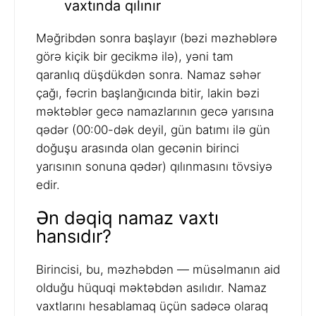
vaxtında qılınır
Məğribdən sonra başlayır (bəzi məzhəblərə
görə kiçik bir gecikmə ilə), yəni tam
qaranlıq düşdükdən sonra. Namaz səhər
çağı, fəcrin başlanğıcında bitir, lakin bəzi
məktəblər gecə namazlarının gecə yarısına
qədər (00:00-dək deyil, gün batımı ilə gün
doğuşu arasında olan gecənin birinci
yarısının sonuna qədər) qılınmasını tövsiyə
edir.
Ən dəqiq namaz vaxtı
hansıdır?
Birincisi, bu, məzhəbdən — müsəlmanın aid
olduğu hüquqi məktəbdən asılıdır. Namaz
vaxtlarını hesablamaq üçün sadəcə olaraq