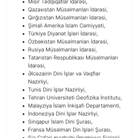
Misir Tədqiqatlar İdarəsi,
Qazaxıstan Müsəlmanları İdarəsi,
Qırğızıstan Müsəlmanları İdarəsi,
Şimali Amerika İslam Cəmiyyəti,
Türkiyə Diyanət İşləri İdarəsi,
Özbəkistan Müsəlmanları İdarəsi,
Rusiya Müsəlmanları İdarəsi,
Tatarıstan Respublikası Müsəlmanları
İdarəsi,
Əlcəzairin Dini İşlər və Vəqflər
Nazirliyi,
Tunis Dini İşlər Nazirliyi,
Tehran Universiteti Geofizika İnstitutu,
Malayziya İslam İnkişafı Departamenti,
İndoneziya Dini İşlər Nazirliyi,
Sinqapur İslam Dini Şurası,
Fransa Müsəlman Din İşləri Şurası,
Şiə Cəfəri məzhəbi (İmamiyyə Şiələri).