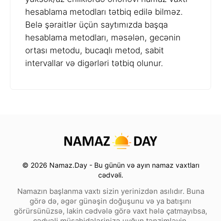
hesablama metodları tətbiq edilə bilməz.
Belə şəraitlər üçün saytımızda başqa
hesablama metodları, məsələn, gecənin
ortası metodu, bucaqlı metod, sabit
intervallar və digərləri tətbiq olunur.
© 2026 Namaz.Day - Bu günün və ayın namaz vaxtları
cədvəli.
Namazın başlanma vaxtı sizin yerinizdən asılıdır. Buna
görə də, əgər günəşin doğuşunu və ya batışını
görürsünüzsə, lakin cədvələ görə vaxt hələ çatmayıbsa,
cədvəli müşahidələrinizə uyğun tənzimləyin.