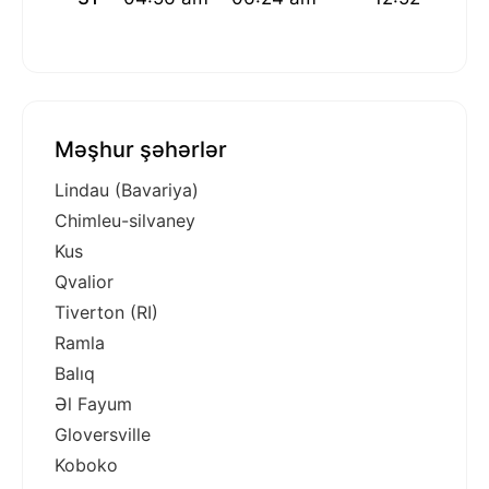
Məşhur şəhərlər
Lindau (Bavariya)
Chimleu-silvaney
Kus
Qvalior
Tiverton (RI)
Ramla
Balıq
Əl Fayum
Gloversville
Koboko