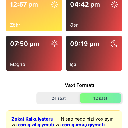
12:57 pm
04:42 pm
Zöhr
Əsr
07:50 pm
09:19 pm
Məğrib
İşa
Vaxt Formatı
24 saat
12 saat
Zəkat Kalkulyatoru
— Nisab həddinizi yoxlayın
və
cari qızıl qiyməti
və
cari gümüş qiyməti