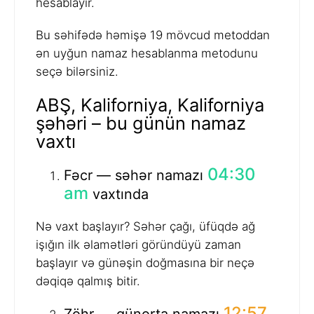
hesablayır.
Bu səhifədə həmişə 19 mövcud metoddan
ən uyğun namaz hesablanma metodunu
seçə bilərsiniz.
ABŞ, Kaliforniya, Kaliforniya
şəhəri – bu günün namaz
vaxtı
04:30
Fəcr — səhər namazı
am
vaxtında
Nə vaxt başlayır? Səhər çağı, üfüqdə ağ
işığın ilk əlamətləri göründüyü zaman
başlayır və günəşin doğmasına bir neçə
dəqiqə qalmış bitir.
12:57
Zöhr — günorta namazı