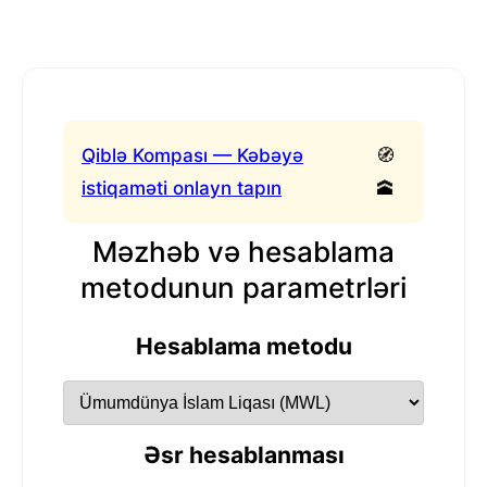
Qiblə Kompası — Kəbəyə
🧭
istiqaməti onlayn tapın
🕋
Məzhəb və hesablama
metodunun parametrləri
Hesablama metodu
Əsr hesablanması