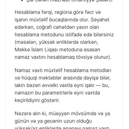
Hesablama fərqi, regiona görə fəcr və
işanın müxtəlif bucaqlarında olur. Səyahət
edərkən, coğrafi cəhətdən yaxın olan
hesablama metodunu istifadə edə bilərsiniz
(məsələn, yüksək enliklərdə olarkən,
Məkkə İslam Liqası metoduna əsasən
namaz vaxtını hesablamaq tövsiyə olunur).
Namaz vaxtı müxtəlif hesablama metodları
və hüquqi məktəblər arasında dəyişə bilər,
lakin bəzən əvvəlki vaxtla eyni qalır — bu,
namazın bu parametrlərlə eyni vaxtda
keçirildiyini göstərir.
Nəzərə alın ki, müəyyən mövsümdə və ya
günün və ya gecənin uzun olduğu
yüksək/az enliklərdə ənənəvi namaz vaxtı