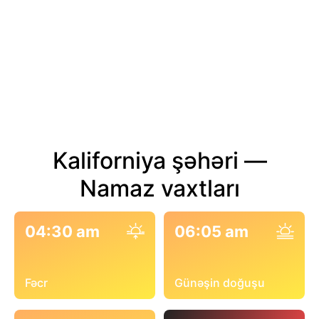
Kaliforniya şəhəri —
Namaz vaxtları
04:30 am
06:05 am
Fəcr
Günəşin doğuşu