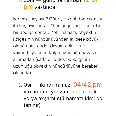
pm
vaxtında
Nə vaxt başlayır? Günəşin zenitdən çıxması
ilə başlayır (ən azı "həqiqi günorta" anından
bir dəqiqə sonra). Zöhr namazı, obyektin
kölgəsinin hündürlüyündən iki dəfə böyük
olduğu ana qədər davam edir, zenit
vaxtında yaranan kölgə uzunluğu nəzərə
alınmadan (sadə dillə desək, kölgənin
uzunluğu obyektin hündürlüyünə bərabər
olduqda).
04:42 pm
Əsr — ikindi namazı
vaxtında (eyni zamanda ikindi
və ya axşamüstü namazı kimi də
tanınır)