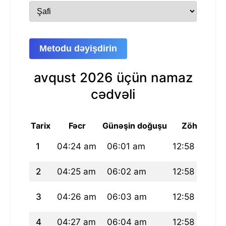
Metodu dəyişdirin
avqust 2026 üçün namaz
cədvəli
Tarix
Fəcr
Günəşin doğuşu
Zöhr
1
04:24 am
06:01 am
12:58 pm
0
2
04:25 am
06:02 am
12:58 pm
0
3
04:26 am
06:03 am
12:58 pm
0
4
04:27 am
06:04 am
12:58 pm
0