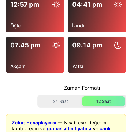
12:57 pm
04:41 pm
Öğle
İkindi
07:45 pm
09:14 pm
Akşam
Yatsı
Zaman Formatı
24 Saat
12 Saat
Zekat Hesaplayıcısı
— Nisab eşik değerini
kontrol edin ve
güncel altın fiyatına
ve
canlı