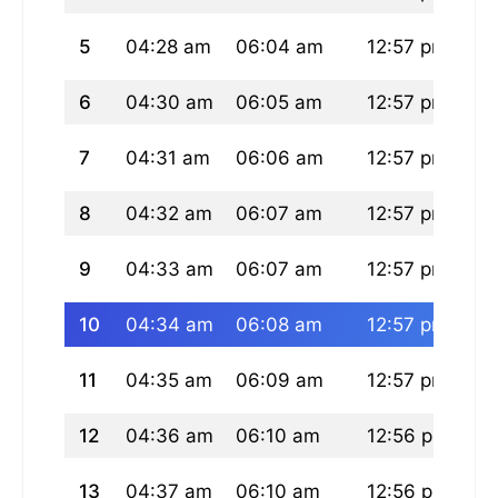
5
04:28 am
06:04 am
12:57 pm
04
6
04:30 am
06:05 am
12:57 pm
04
7
04:31 am
06:06 am
12:57 pm
04
8
04:32 am
06:07 am
12:57 pm
04
9
04:33 am
06:07 am
12:57 pm
04
10
04:34 am
06:08 am
12:57 pm
04
11
04:35 am
06:09 am
12:57 pm
04
12
04:36 am
06:10 am
12:56 pm
04
13
04:37 am
06:10 am
12:56 pm
04