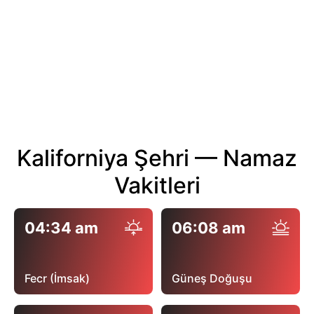
Kaliforniya Şehri — Namaz
Vakitleri
04:34 am
06:08 am
Fecr (İmsak)
Güneş Doğuşu