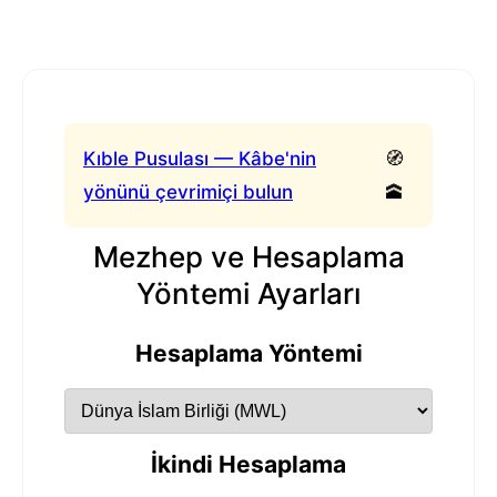
Kıble Pusulası — Kâbe'nin
🧭
yönünü çevrimiçi bulun
🕋
Mezhep ve Hesaplama
Yöntemi Ayarları
Hesaplama Yöntemi
İkindi Hesaplama