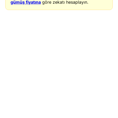
gümüş fiyatına
göre zekatı hesaplayın.