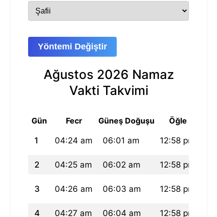
Yöntemi Değiştir
Ağustos 2026 Namaz
Vakti Takvimi
Gün
Fecr
Güneş Doğuşu
Öğle
1
04:24 am
06:01 am
12:58 pm
04
2
04:25 am
06:02 am
12:58 pm
04
3
04:26 am
06:03 am
12:58 pm
04
4
04:27 am
06:04 am
12:58 pm
04