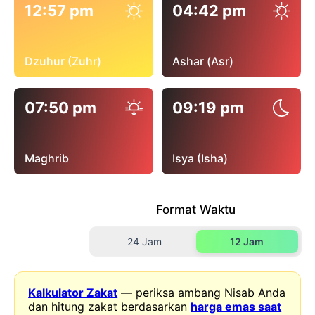
12:57 pm
04:42 pm
Dzuhur (Zuhr)
Ashar (Asr)
07:50 pm
09:19 pm
Maghrib
Isya (Isha)
Format Waktu
24 Jam
12 Jam
Kalkulator Zakat
— periksa ambang Nisab Anda
dan hitung zakat berdasarkan
harga emas saat