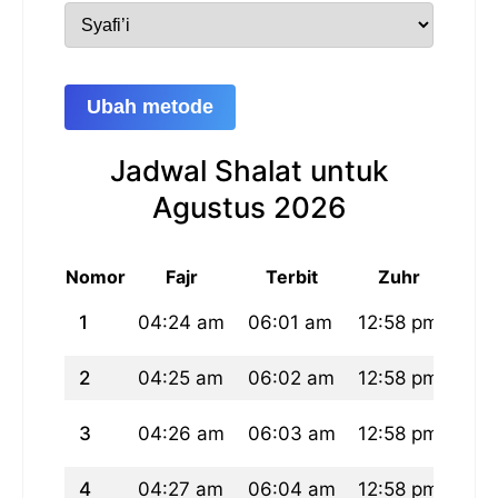
Ubah metode
Jadwal Shalat untuk
Agustus 2026
Nomor
Fajr
Terbit
Zuhr
1
04:24 am
06:01 am
12:58 pm
04:
2
04:25 am
06:02 am
12:58 pm
04:
3
04:26 am
06:03 am
12:58 pm
04:
4
04:27 am
06:04 am
12:58 pm
04: