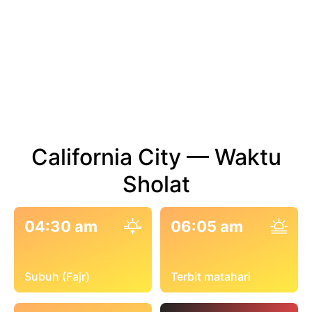
California City — Waktu
Sholat
04:30 am
06:05 am
Subuh (Fajr)
Terbit matahari