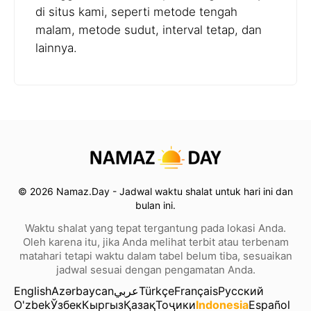
di situs kami, seperti metode tengah
malam, metode sudut, interval tetap, dan
lainnya.
© 2026 Namaz.Day - Jadwal waktu shalat untuk hari ini dan
bulan ini.
Waktu shalat yang tepat tergantung pada lokasi Anda.
Oleh karena itu, jika Anda melihat terbit atau terbenam
matahari tetapi waktu dalam tabel belum tiba, sesuaikan
jadwal sesuai dengan pengamatan Anda.
English
Azərbaycan
عربي
Türkçe
Français
Русский
O'zbek
Ўзбек
Кыргыз
Қазақ
Тоҷики
Indonesia
Español