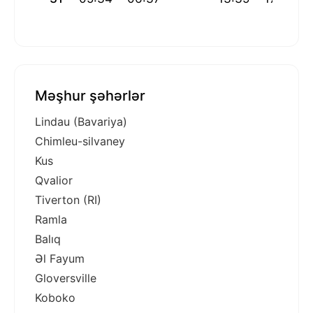
Məşhur şəhərlər
Lindau (Bavariya)
Chimleu-silvaney
Kus
Qvalior
Tiverton (RI)
Ramla
Balıq
Əl Fayum
Gloversville
Koboko