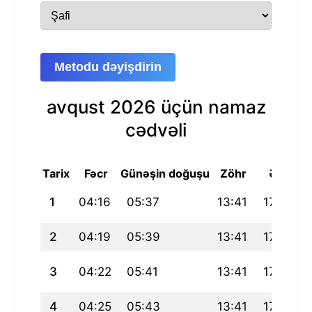
Metodu dəyişdirin
avqust 2026 üçün namaz
cədvəli
Tarix
Fəcr
Günəşin doğuşu
Zöhr
Əsr
M
1
04:16
05:37
13:41
17:57
2
04:19
05:39
13:41
17:56
3
04:22
05:41
13:41
17:56
4
04:25
05:43
13:41
17:55