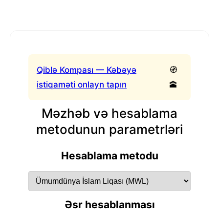
Qiblə Kompası — Kəbəyə
🧭
istiqaməti onlayn tapın
🕋
Məzhəb və hesablama
metodunun parametrləri
Hesablama metodu
Əsr hesablanması