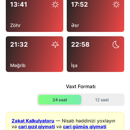
13:41
17:52
Zöhr
Əsr
21:32
22:58
Məğrib
İşa
Vaxt Formatı
24 saat
12 saat
Zəkat Kalkulyatoru
— Nisab həddinizi yoxlayın
və
cari qızıl qiyməti
və
cari gümüş qiyməti