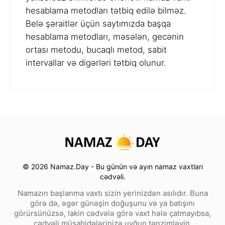
hesablama metodları tətbiq edilə bilməz.
Belə şəraitlər üçün saytımızda başqa
hesablama metodları, məsələn, gecənin
ortası metodu, bucaqlı metod, sabit
intervallar və digərləri tətbiq olunur.
© 2026 Namaz.Day - Bu günün və ayın namaz vaxtları
cədvəli.
Namazın başlanma vaxtı sizin yerinizdən asılıdır. Buna
görə də, əgər günəşin doğuşunu və ya batışını
görürsünüzsə, lakin cədvələ görə vaxt hələ çatmayıbsa,
cədvəli müşahidələrinizə uyğun tənzimləyin.