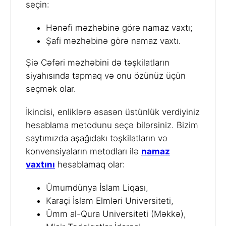
seçin:
Hənəfi məzhəbinə görə namaz vaxtı;
Şafi məzhəbinə görə namaz vaxtı.
Şiə Cəfəri məzhəbini də təşkilatların
siyahısında tapmaq və onu özünüz üçün
seçmək olar.
İkincisi, enliklərə əsasən üstünlük verdiyiniz
hesablama metodunu seçə bilərsiniz. Bizim
saytımızda aşağıdakı təşkilatların və
konvensiyaların metodları ilə
namaz
vaxtını
hesablamaq olar:
Ümumdünya İslam Liqası,
Karaçi İslam Elmləri Universiteti,
Ümm al-Qura Universiteti (Məkkə),