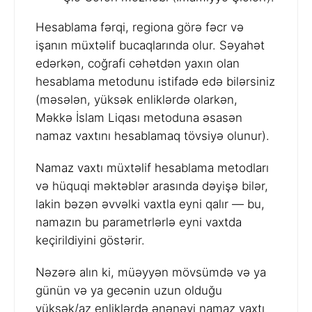
Hesablama fərqi, regiona görə fəcr və
işanın müxtəlif bucaqlarında olur. Səyahət
edərkən, coğrafi cəhətdən yaxın olan
hesablama metodunu istifadə edə bilərsiniz
(məsələn, yüksək enliklərdə olarkən,
Məkkə İslam Liqası metoduna əsasən
namaz vaxtını hesablamaq tövsiyə olunur).
Namaz vaxtı müxtəlif hesablama metodları
və hüquqi məktəblər arasında dəyişə bilər,
lakin bəzən əvvəlki vaxtla eyni qalır — bu,
namazın bu parametrlərlə eyni vaxtda
keçirildiyini göstərir.
Nəzərə alın ki, müəyyən mövsümdə və ya
günün və ya gecənin uzun olduğu
yüksək/az enliklərdə ənənəvi namaz vaxtı