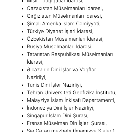
Misir Tədqiqatlar İdarəsi,
Qazaxıstan Müsəlmanları İdarəsi,
Qırğızıstan Müsəlmanları İdarəsi,
Şimali Amerika İslam Cəmiyyəti,
Türkiyə Diyanət İşləri İdarəsi,
Özbəkistan Müsəlmanları İdarəsi,
Rusiya Müsəlmanları İdarəsi,
Tatarıstan Respublikası Müsəlmanları
İdarəsi,
Əlcəzairin Dini İşlər və Vəqflər
Nazirliyi,
Tunis Dini İşlər Nazirliyi,
Tehran Universiteti Geofizika İnstitutu,
Malayziya İslam İnkişafı Departamenti,
İndoneziya Dini İşlər Nazirliyi,
Sinqapur İslam Dini Şurası,
Fransa Müsəlman Din İşləri Şurası,
Şiə Cəfəri məzhəbi (İmamiyyə Şiələri).