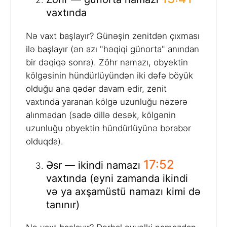
vaxtında
Nə vaxt başlayır? Günəşin zenitdən çıxması
ilə başlayır (ən azı "həqiqi günorta" anından
bir dəqiqə sonra). Zöhr namazı, obyektin
kölgəsinin hündürlüyündən iki dəfə böyük
olduğu ana qədər davam edir, zenit
vaxtında yaranan kölgə uzunluğu nəzərə
alınmadan (sadə dillə desək, kölgənin
uzunluğu obyektin hündürlüyünə bərabər
olduqda).
17:52
Əsr — ikindi namazı
vaxtında (eyni zamanda ikindi
və ya axşamüstü namazı kimi də
tanınır)