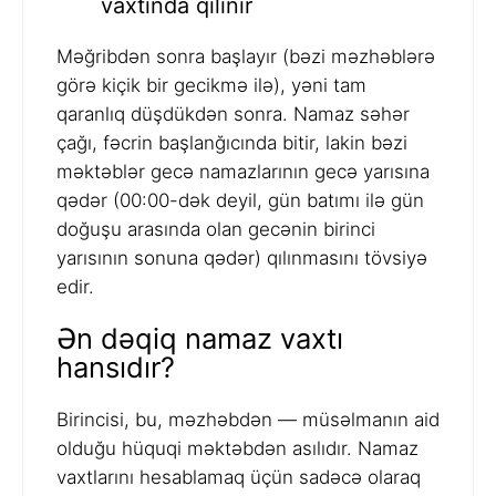
vaxtında qılınır
Məğribdən sonra başlayır (bəzi məzhəblərə
görə kiçik bir gecikmə ilə), yəni tam
qaranlıq düşdükdən sonra. Namaz səhər
çağı, fəcrin başlanğıcında bitir, lakin bəzi
məktəblər gecə namazlarının gecə yarısına
qədər (00:00-dək deyil, gün batımı ilə gün
doğuşu arasında olan gecənin birinci
yarısının sonuna qədər) qılınmasını tövsiyə
edir.
Ən dəqiq namaz vaxtı
hansıdır?
Birincisi, bu, məzhəbdən — müsəlmanın aid
olduğu hüquqi məktəbdən asılıdır. Namaz
vaxtlarını hesablamaq üçün sadəcə olaraq