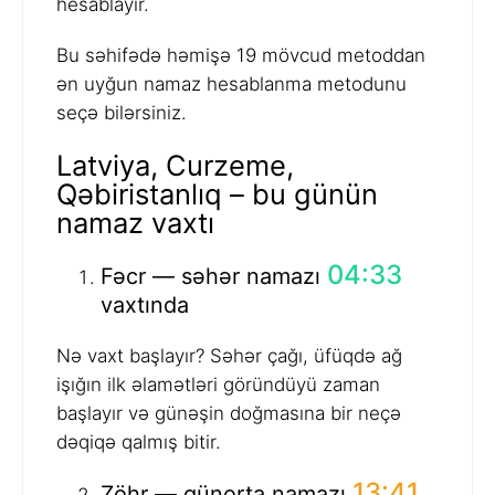
hesablayır.
Bu səhifədə həmişə 19 mövcud metoddan
ən uyğun namaz hesablanma metodunu
seçə bilərsiniz.
Latviya, Curzeme,
Qəbiristanlıq – bu günün
namaz vaxtı
04:33
Fəcr — səhər namazı
vaxtında
Nə vaxt başlayır? Səhər çağı, üfüqdə ağ
işığın ilk əlamətləri göründüyü zaman
başlayır və günəşin doğmasına bir neçə
dəqiqə qalmış bitir.
13:41
Zöhr — günorta namazı