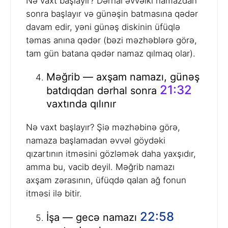
Nə vaxt başlayır? Dərhal əvvəlki namazdan
sonra başlayır və günəşin batmasına qədər
davam edir, yəni günəş diskinin üfüqlə
təmas anına qədər (bəzi məzhəblərə görə,
tam gün batana qədər namaz qılmaq olar).
Məğrib — axşam namazı, günəş
21:32
batdıqdan dərhal sonra
vaxtında qılınır
Nə vaxt başlayır? Şiə məzhəbinə görə,
namaza başlamadan əvvəl göydəki
qızartının itməsini gözləmək daha yaxşıdır,
amma bu, vacib deyil. Məğrib namazı
axşam zərasının, üfüqdə qalan ağ fonun
itməsi ilə bitir.
22:58
İşa — gecə namazı