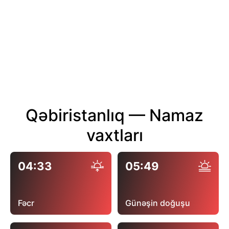
Qəbiristanlıq — Namaz
vaxtları
04:33
05:49
Fəcr
Günəşin doğuşu