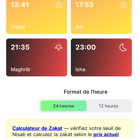
13:41
17:53
Dhuhr
Asr
21:35
23:00
Maghrib
Isha
Format de l’heure
24 heures
12 heures
Calculateur de Zakat
— vérifiez votre seuil de
Nisab et calculez la zakat selon le
prix actuel