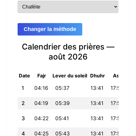
Changer la méthode
Calendrier des prières —
août 2026
Date
Fajr
Lever du soleil
Dhuhr
Asr
Mag
1
04:16
05:37
13:41
17:57
21
2
04:19
05:39
13:41
17:56
21
3
04:22
05:41
13:41
17:56
21
4
04:25
05:43
13:41
17:55
21