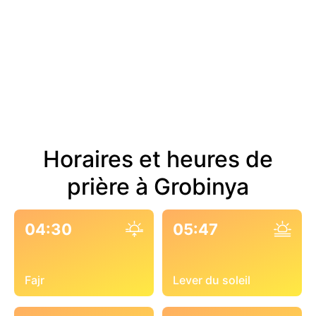
Horaires et heures de
prière à Grobinya
04:30
05:47
Fajr
Lever du soleil