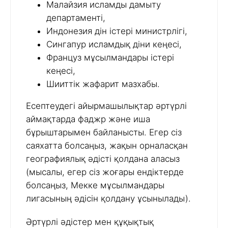
Малайзия исламды дамыту
департаменті,
Индонезия дін істері министрлігі,
Сингапур исламдық діни кеңесі,
Француз мұсылмандары істері
кеңесі,
Шииттік жафарит мазхабы.
Есептеудегі айырмашылықтар әртүрлі
аймақтарда фаджр және иша
бұрыштарымен байланысты. Егер сіз
саяхатта болсаңыз, жақын орналасқан
географиялық әдісті қолдана аласыз
(мысалы, егер сіз жоғары ендіктерде
болсаңыз, Мекке мұсылмандары
лигасының әдісін қолдану ұсынылады).
Әртүрлі әдістер мен құқықтық