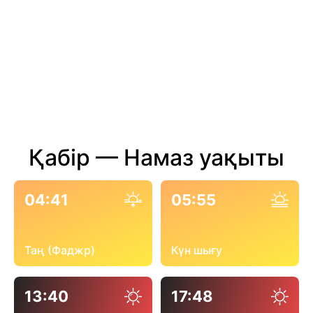
Қабір — Намаз уақыты
04:41
05:55
Таң (Фаджр)
Күн шығу
13:40
17:48