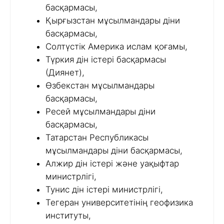
басқармасы,
Қырғызстан мұсылмандары діни
басқармасы,
Солтүстік Америка ислам қоғамы,
Түркия дін істері басқармасы
(Диянет),
Өзбекстан мұсылмандары
басқармасы,
Ресей мұсылмандары діни
басқармасы,
Татарстан Республикасы
мұсылмандары діни басқармасы,
Алжир дін істері және уақыфтар
министрлігі,
Тунис дін істері министрлігі,
Тегеран университетінің геофизика
институты,