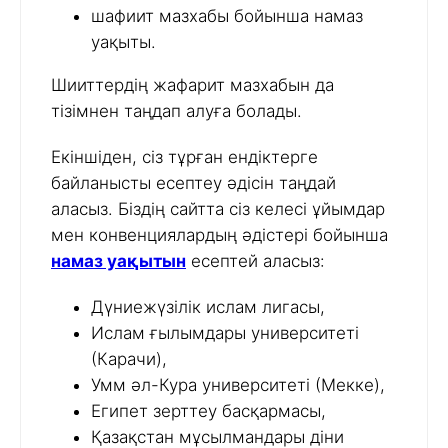
шафиит мазхабы бойынша намаз
уақыты.
Шииттердің жафарит мазхабын да
тізімнен таңдап алуға болады.
Екіншіден, сіз тұрған ендіктерге
байланысты есептеу әдісін таңдай
аласыз. Біздің сайтта сіз келесі ұйымдар
мен конвенциялардың әдістері бойынша
намаз уақытын
есептей аласыз:
Дүниежүзілік ислам лигасы,
Ислам ғылымдары университеті
(Карачи),
Умм әл-Кура университеті (Мекке),
Египет зерттеу басқармасы,
Қазақстан мұсылмандары діни