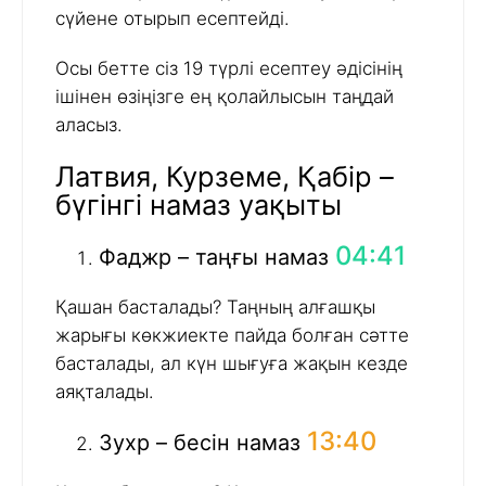
сүйене отырып есептейді.
Осы бетте сіз 19 түрлі есептеу әдісінің
ішінен өзіңізге ең қолайлысын таңдай
аласыз.
Латвия, Курземе, Қабір –
бүгінгі намаз уақыты
04:41
Фаджр – таңғы намаз
Қашан басталады? Таңның алғашқы
жарығы көкжиекте пайда болған сәтте
басталады, ал күн шығуға жақын кезде
аяқталады.
13:40
Зухр – бесін намаз