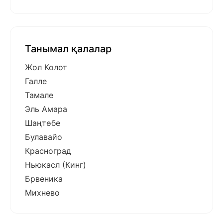
Танымал қалалар
Жол Колот
Галле
Тамале
Эль Амара
Шаңтөбе
Булавайо
Красноград
Ньюкасл (Кинг)
Брвеника
Михнево