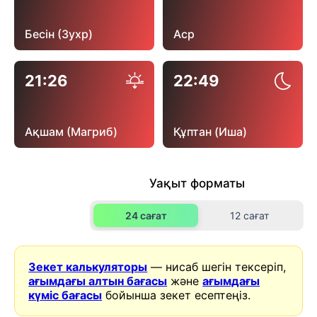
Бесін (Зухр)
Аср
21:26
22:49
Ақшам (Магриб)
Құптан (Иша)
Уақыт форматы
24 сағат
12 сағат
Зекет калькуляторы
— нисаб шегін тексеріп,
ағымдағы алтын бағасы
және
ағымдағы
күміс бағасы
бойынша зекет есептеңіз.