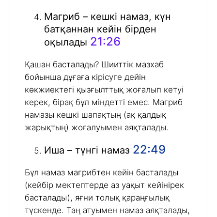
Магриб – кешкі намаз, күн
батқаннан кейін бірден
21:26
оқылады
Қашан басталады? Шииттік мазхаб
бойынша дұғаға кірісуге дейін
көкжиектегі қызғылттық жоғалып кетуі
керек, бірақ бұл міндетті емес. Магриб
намазы кешкі шапақтың (ақ қалдық
жарықтың) жоғалуымен аяқталады.
22:49
Иша – түнгі намаз
Бұл намаз магрибтен кейін басталады
(кейбір мектептерде аз уақыт кейінірек
басталады), яғни толық қараңғылық
түскенде. Таң атуымен намаз аяқталады,