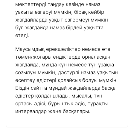
мектептерді таңдау кезінде намаз
уақыты өзгеруі мүмкін, бірақ кейбір
жағдайларда уақыт өзгермеуі мүмкін –
бұл жағдайда намаз бірдей уақытта
өтеді.
Маусымдық ерекшеліктер немесе өте
төмен/жоғары ендіктерде орналасқан
жағдайда, мұнда күн немесе түн ұзаққа
созылуы мүмкін, дәстүрлі намаз уақытын
есептеу әдістері қолайсыз болуы мүмкін.
Біздің сайтта мұндай жағдайларда басқа
әдістер қолданылады, мысалы, түн
ортасы әдісі, бұрыштық әдіс, тұрақты
интервалдар және басқалары.