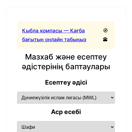
Қыбла компасы — Қағба
🧭
бағытын онлайн табыңыз
🕋
Мазхаб және есептеу
әдістерінің баптаулары
Есептеу әдісі
Аср есебі