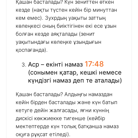
Қашан басталады? Күн зениттен өткен
кезде (нақты түстен кейін бір минуттан
кем емес). Зухрдың уақыты заттың
көлеңкесі оның биіктігінен екі есе ұзын
болған кезде аяқталады (зенит
уақытындағы көлеңке ұзындығын
қоспағанда).
17:48
Аср – екінті намаз
(сонымен қатар, кешкі немесе
күндізгі намаз деп те аталады)
Қашан басталады? Алдыңғы намаздан
кейін бірден басталады және күн батып
кетуге дейін жалғасады, яғни күннің
дискісі көкжиекке тигенше (кейбір
мектептерде күн толық батқанша намаз
оқуға рұқсат етіледі).