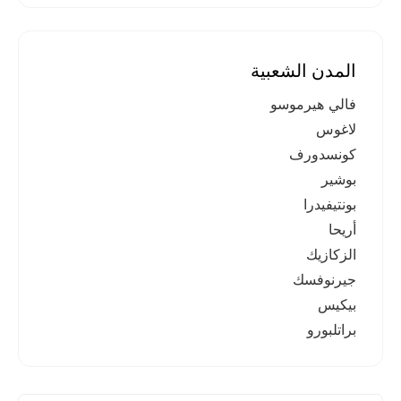
المدن الشعبية
فالي هيرموسو
لاغوس
كونسدورف
بوشير
بونتيفيدرا
أريحا
الزكازيك
جيرنوفسك
بيكيس
براتلبورو