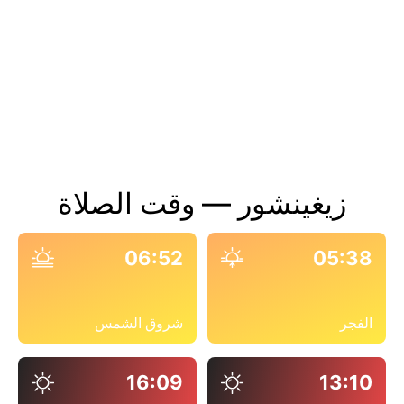
زيغينشور — وقت الصلاة
06:52
05:38
الفجر
شروق الشمس
16:09
13:10