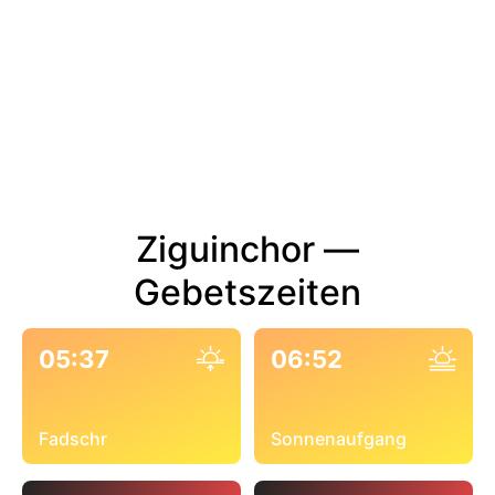
Ziguinchor —
Gebetszeiten
05:37
06:52
Fadschr
Sonnenaufgang