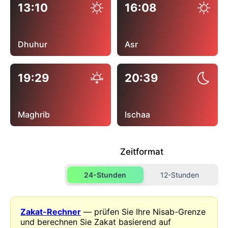
13:10
16:08
Dhuhur
Asr
19:29
20:39
Maghrib
Ischaa
Zeitformat
24-Stunden
12-Stunden
Zakat-Rechner
— prüfen Sie Ihre Nisab-Grenze
und berechnen Sie Zakat basierend auf