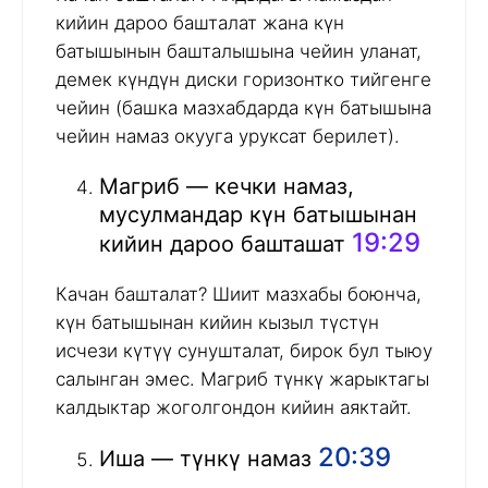
кийин дароо башталат жана күн
батышынын башталышына чейин уланат,
демек күндүн диски горизонтко тийгенге
чейин (башка мазхабдарда күн батышына
чейин намаз окууга уруксат берилет).
Магриб — кечки намаз,
мусулмандар күн батышынан
19:29
кийин дароо башташат
Качан башталат? Шиит мазхабы боюнча,
күн батышынан кийин кызыл түстүн
исчези күтүү сунушталат, бирок бул тыюу
салынган эмес. Магриб түнкү жарыктагы
калдыктар жоголгондон кийин аяктайт.
20:39
Иша — түнкү намаз