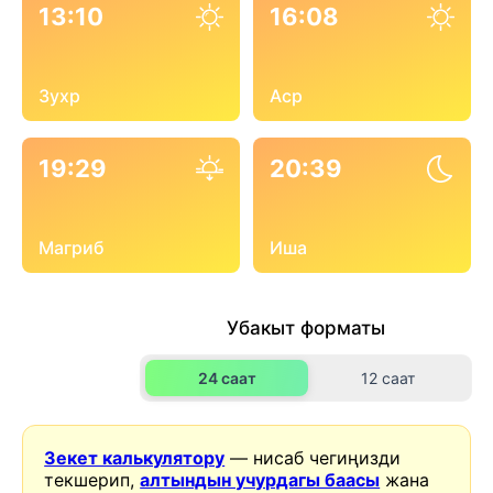
13:10
16:08
Зухр
Аср
19:29
20:39
Магриб
Иша
Убакыт форматы
24 саат
12 саат
Зекет калькулятору
— нисаб чегиңизди
текшерип,
алтындын учурдагы баасы
жана