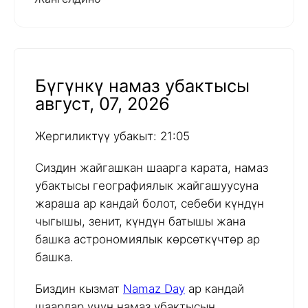
Бүгүнкү намаз убактысы
август, 07, 2026
Жергиликтүү убакыт: 21:05
Сиздин жайгашкан шаарга карата, намаз
убактысы географиялык жайгашуусуна
жараша ар кандай болот, себеби күндүн
чыгышы, зенит, күндүн батышы жана
башка астрономиялык көрсөткүчтөр ар
башка.
Биздин кызмат
Namaz Day
ар кандай
шаарлар үчүн намаз убактысын