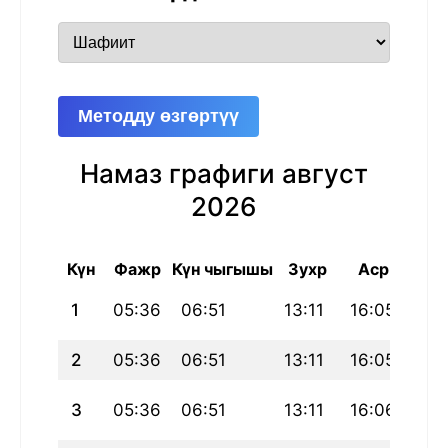
Методду өзгөртүү
Намаз графиги август
2026
Күн
Фажр
Күн чыгышы
Зухр
Аср
Маг
1
05:36
06:51
13:11
16:05
19:
2
05:36
06:51
13:11
16:05
19:
3
05:36
06:51
13:11
16:06
19: