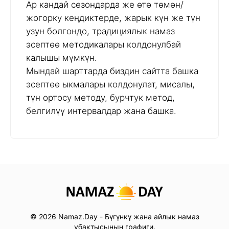
Ар кандай сезондарда же өтө төмөн/
жогорку кеңдиктерде, жарык күн же түн
узун болгондо, традициялык намаз
эсептөө методикалары колдонулбай
калышы мүмкүн.
Мындай шарттарда биздин сайтта башка
эсептөө ыкмалары колдонулат, мисалы,
түн ортосу методу, бурчтук метод,
белгилүү интервалдар жана башка.
© 2026 Namaz.Day - Бүгүнкү жана айлык намаз
убактысынын графиги.