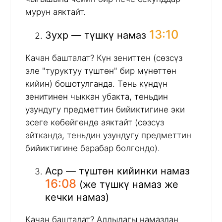
мурун аяктайт.
13:10
Зухр — түшкү намаз
Качан башталат? Күн зениттен (сөзсүз
эле "туруктуу түштөн" бир мүнөттөн
кийин) бошотулганда. Тень күндүн
зенитинен чыккан убакта, теньдин
узундугу предметтин бийиктигине эки
эсеге көбөйгөндө аяктайт (сөзсүз
айтканда, теньдин узундугу предметтин
бийиктигине барабар болгондо).
Аср — түштөн кийинки намаз
16:08
(же түшкү намаз же
кечки намаз)
Качан башталат? Алдыдагы намаздан