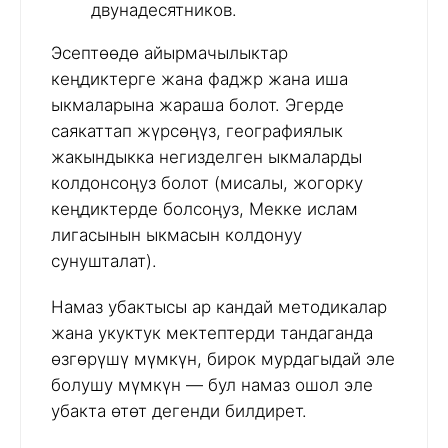
двунадесятников.
Эсептөөдө айырмачылыктар
кеңдиктерге жана фаджр жана иша
ыкмаларына жараша болот. Эгерде
саякаттап жүрсөңүз, географиялык
жакындыкка негизделген ыкмаларды
колдонсоңуз болот (мисалы, жогорку
кеңдиктерде болсоңуз, Мекке ислам
лигасынын ыкмасын колдонуу
сунушталат).
Намаз убактысы ар кандай методикалар
жана укуктук мектептерди тандаганда
өзгөрүшү мүмкүн, бирок мурдагыдай эле
болушу мүмкүн — бул намаз ошол эле
убакта өтөт дегенди билдирет.