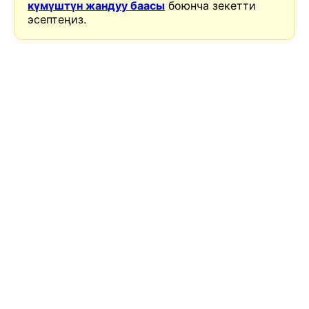
күмүштүн жандуу баасы
боюнча зекетти
эсептеңиз.