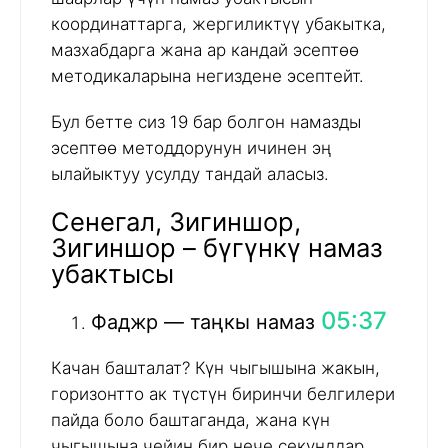
координаттарга, жергиликтүү убакытка,
мазхабдарга жана ар кандай эсептөө
методикаларына негиздене эсептейт.
Бул бетте сиз 19 бар болгон намазды
эсептөө методдорунун ичинен эң
ылайыктуу усулду тандай аласыз.
Сенегал, Зигиншор,
Зигиншор – бүгүнкү намаз
убактысы
05:37
Фаджр — таңкы намаз
Качан башталат? Күн чыгышына жакын,
горизонтто ак түстүн биринчи белгилери
пайда боло баштаганда, жана күн
чыгышына чейин бир нече секунддар