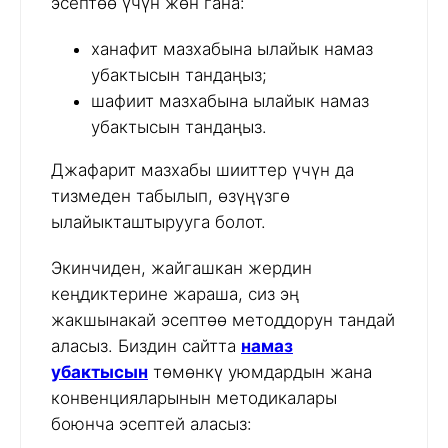
эсептөө үчүн жөн гана:
ханафит мазхабына ылайык намаз
убактысын тандаңыз;
шафиит мазхабына ылайык намаз
убактысын тандаңыз.
Джафарит мазхабы шииттер үчүн да
тизмеден табылып, өзүңүзгө
ылайыкташтырууга болот.
Экинчиден, жайгашкан жердин
кеңдиктерине жараша, сиз эң
жакшынакай эсептөө методдорун тандай
аласыз. Биздин сайтта
намаз
убактысын
төмөнкү уюмдардын жана
конвенцияларынын методикалары
боюнча эсептей аласыз: