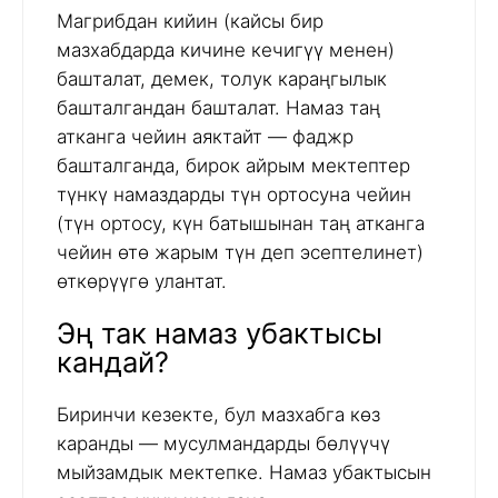
Магрибдан кийин (кайсы бир
мазхабдарда кичине кечигүү менен)
башталат, демек, толук караңгылык
башталгандан башталат. Намаз таң
атканга чейин аяктайт — фаджр
башталганда, бирок айрым мектептер
түнкү намаздарды түн ортосуна чейин
(түн ортосу, күн батышынан таң атканга
чейин өтө жарым түн деп эсептелинет)
өткөрүүгө улантат.
Эң так намаз убактысы
кандай?
Биринчи кезекте, бул мазхабга көз
каранды — мусулмандарды бөлүүчү
мыйзамдык мектепке. Намаз убактысын