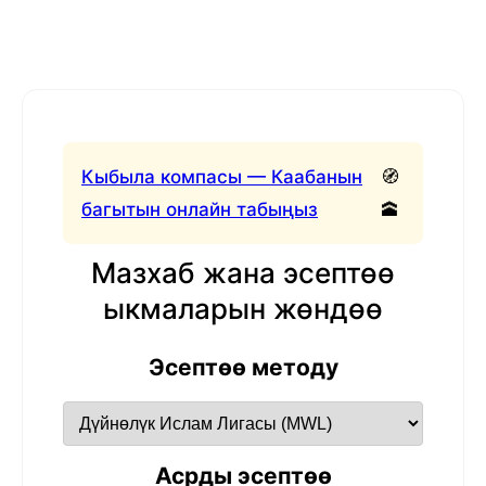
Кыбыла компасы — Каабанын
🧭
багытын онлайн табыңыз
🕋
Мазхаб жана эсептөө
ыкмаларын жөндөө
Эсептөө методу
Асрды эсептөө