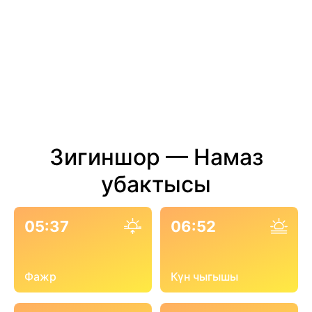
Зигиншор — Намаз
убактысы
05:37
06:52
Фажр
Күн чыгышы