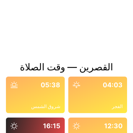
القصرين — وقت الصلاة
05:38
04:03
الفجر
شروق الشمس
16:15
12:30