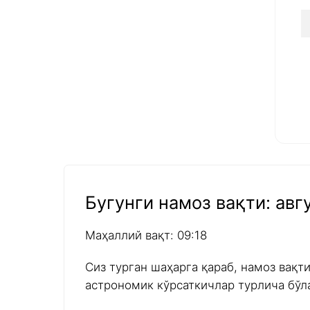
Бугунги намоз вақти: авгу
Маҳаллий вақт: 09:18
Сиз турган шаҳарга қараб, намоз вақт
астрономик кўрсаткичлар турлича бўл