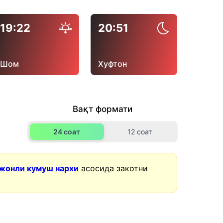
19:22
20:51
Шом
Хуфтон
Вақт формати
24 соат
12 соат
жонли кумуш нархи
асосида закотни