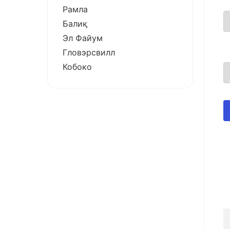
Рамла
Балиқ
Эл Файум
Гловэрсвилл
Кобоко