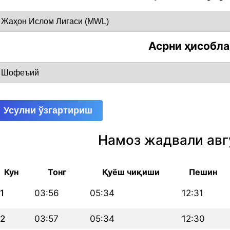
Асрни ҳисобл
Усулни ўзгартириш
Намоз жадвали авг
Кун
Тонг
Қуёш чиқиши
Пешин
1
03:56
05:34
12:31
2
03:57
05:34
12:30