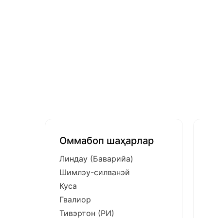
Оммабоп шаҳарлар
Линдау (Баварийа)
Шимлэу-силванэй
Куса
Гвалиор
Тивэртон (РИ)