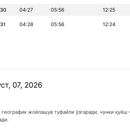
30
04:27
05:56
12:25
31
04:28
05:56
12:24
ст, 07, 2026
и географик жойлашув туфайли ўзгаради, чунки қуёш 
ади.