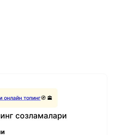
и онлайн топинг
🧭 🕋
нинг созламалари
ли