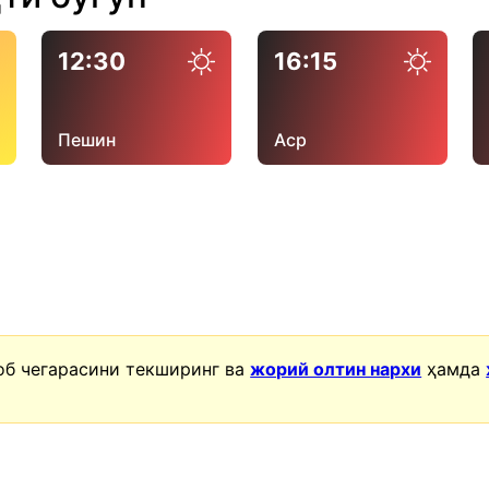
12:30
16:15
Пешин
Аср
об чегарасини текширинг ва
жорий олтин нархи
ҳамда