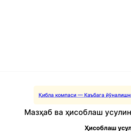
Қибла компаси — Каъбага йўналишн
Мазҳаб ва ҳисоблаш усули
Ҳисоблаш усу