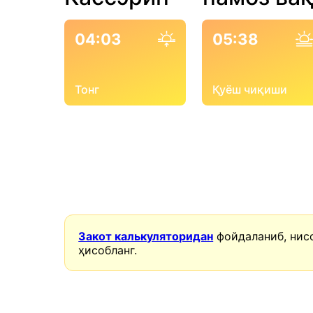
04:03
05:38
Тонг
Қуёш чиқиши
Закот калькуляторидан
фойдаланиб, нис
ҳисобланг.