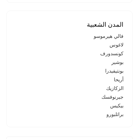
المدن الشعبية
فالي هيرموسو
لاغوس
كونسدورف
بوشير
بونتيفيدرا
أريحا
الزكازيك
جيرنوفسك
بيكيس
براتلبورو