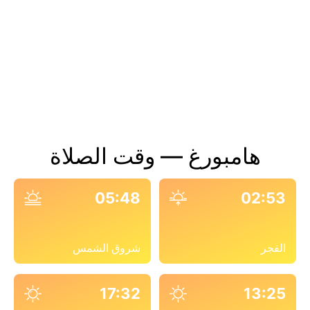
هامبورغ — وقت الصلاة
05:48
02:53
الفجر
شروق الشمس
17:32
13:25