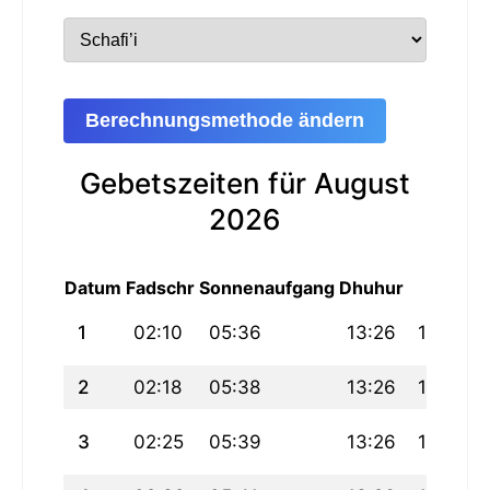
Berechnungsmethode ändern
Gebetszeiten für August
2026
Datum
Fadschr
Sonnenaufgang
Dhuhur
Asr
M
1
02:10
05:36
13:26
17:38
2
02:18
05:38
13:26
17:37
3
02:25
05:39
13:26
17:36