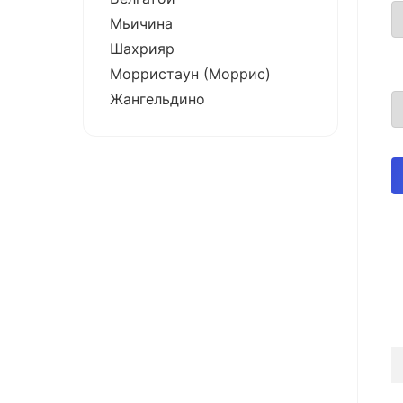
Мьичина
Шахрияр
Морристаун (Моррис)
Жангельдино