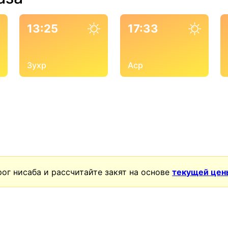
13:25
17:33
Зухр
Аср
ог нисаба и рассчитайте закят на основе
текущей цен