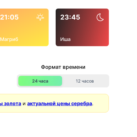
21:05
23:45
Магриб
Иша
Формат времени
24 часа
12 часов
ы золота
и
актуальной цены серебра
.