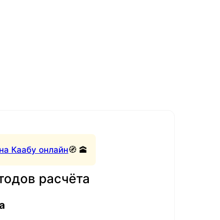
на Каабу онлайн
🧭 🕋
тодов расчёта
а