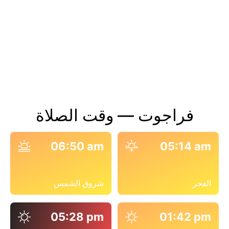
فراجوت — وقت الصلاة
06:50 am
05:14 am
الفجر
شروق الشمس
05:28 pm
01:42 pm