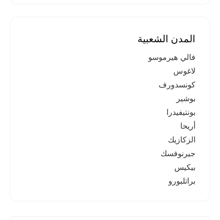
المدن الشعبية
فالي هيرموسو
لاغوس
كونسدورف
بوشير
بونتيفيدرا
أريحا
الزكازيك
جيرنوفسك
بيكيس
براتلبورو