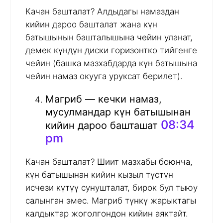
Качан башталат? Алдыдагы намаздан
кийин дароо башталат жана күн
батышынын башталышына чейин уланат,
демек күндүн диски горизонтко тийгенге
чейин (башка мазхабдарда күн батышына
чейин намаз окууга уруксат берилет).
Магриб — кечки намаз,
мусулмандар күн батышынан
08:34
кийин дароо башташат
pm
Качан башталат? Шиит мазхабы боюнча,
күн батышынан кийин кызыл түстүн
исчези күтүү сунушталат, бирок бул тыюу
салынган эмес. Магриб түнкү жарыктагы
калдыктар жоголгондон кийин аяктайт.