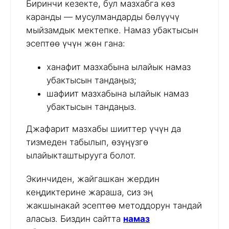
Биринчи кезекте, бул мазхабга көз
каранды — мусулмандарды бөлүүчү
мыйзамдык мектепке. Намаз убактысын
эсептөө үчүн жөн гана:
ханафит мазхабына ылайык намаз
убактысын тандаңыз;
шафиит мазхабына ылайык намаз
убактысын тандаңыз.
Джафарит мазхабы шииттер үчүн да
тизмеден табылып, өзүңүзгө
ылайыкташтырууга болот.
Экинчиден, жайгашкан жердин
кеңдиктерине жараша, сиз эң
жакшынакай эсептөө методдорун тандай
аласыз. Биздин сайтта
намаз