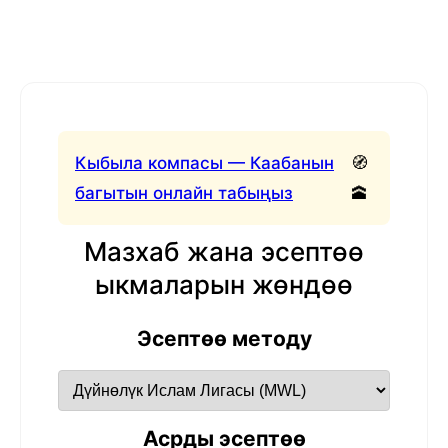
Кыбыла компасы — Каабанын
🧭
багытын онлайн табыңыз
🕋
Мазхаб жана эсептөө
ыкмаларын жөндөө
Эсептөө методу
Асрды эсептөө