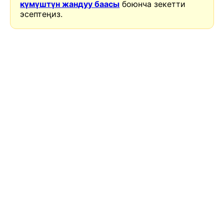
күмүштүн жандуу баасы
боюнча зекетти
эсептеңиз.