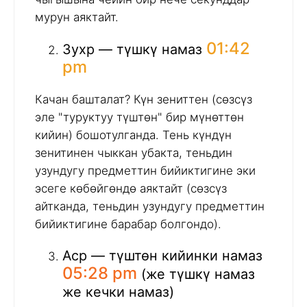
мурун аяктайт.
01:42
Зухр — түшкү намаз
pm
Качан башталат? Күн зениттен (сөзсүз
эле "туруктуу түштөн" бир мүнөттөн
кийин) бошотулганда. Тень күндүн
зенитинен чыккан убакта, теньдин
узундугу предметтин бийиктигине эки
эсеге көбөйгөндө аяктайт (сөзсүз
айтканда, теньдин узундугу предметтин
бийиктигине барабар болгондо).
Аср — түштөн кийинки намаз
05:28 pm
(же түшкү намаз
же кечки намаз)