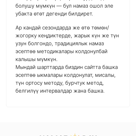
болушу мүмкүн — бул намаз ошол эле
убакта өтөт дегенди билдирет.
Ар кандай сезондарда же өтө төмөн/
жогорку кеңдиктерде, жарык күн же түн
узун болгондо, традициялык намаз
эсептөө методикалары колдонулбай
калышы мүмкүн.
Мындай шарттарда биздин сайтта башка
эсептөө ыкмалары колдонулат, мисалы,
түн ортосу методу, бурчтук метод,
белгилүү интервалдар жана башка.