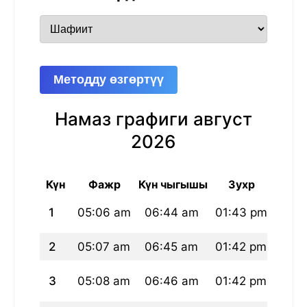
Методду өзгөртүү
Намаз графиги август
2026
Күн
Фажр
Күн чыгышы
Зухр
А
1
05:06 am
06:44 am
01:43 pm
05:
2
05:07 am
06:45 am
01:42 pm
05:
3
05:08 am
06:46 am
01:42 pm
05: