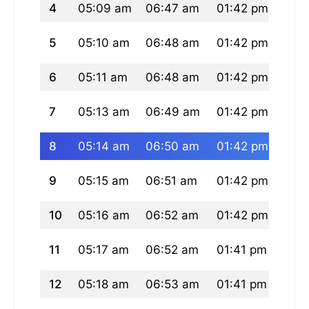
4
05:09 am
06:47 am
01:42 pm
05:
5
05:10 am
06:48 am
01:42 pm
05:2
6
05:11 am
06:48 am
01:42 pm
05:2
7
05:13 am
06:49 am
01:42 pm
05:2
8
05:14 am
06:50 am
01:42 pm
05:2
9
05:15 am
06:51 am
01:42 pm
05:2
10
05:16 am
06:52 am
01:42 pm
05:2
11
05:17 am
06:52 am
01:41 pm
05:
12
05:18 am
06:53 am
01:41 pm
05: