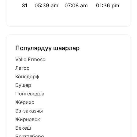
31
05:39 am
07:08 am
01:36 pm
05:1
Популярдуу шаарлар
Valle Ermoso
Лагос
Консдорф
Бушер
Понтеведра
Жерихо
Эз-заказчы
Жирновск
Бекеш
Браттлборо