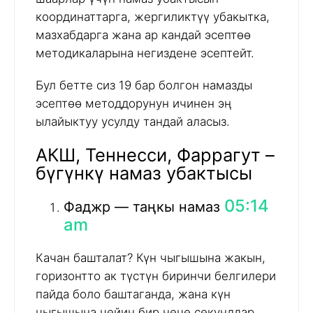
координаттарга, жергиликтүү убакытка,
мазхабдарга жана ар кандай эсептөө
методикаларына негиздене эсептейт.
Бул бетте сиз 19 бар болгон намазды
эсептөө методдорунун ичинен эң
ылайыктуу усулду тандай аласыз.
АКШ, Теннесси, Фаррагут –
бүгүнкү намаз убактысы
05:14
Фаджр — таңкы намаз
am
Качан башталат? Күн чыгышына жакын,
горизонтто ак түстүн биринчи белгилери
пайда боло баштаганда, жана күн
чыгышына чейин бир нече секунддар