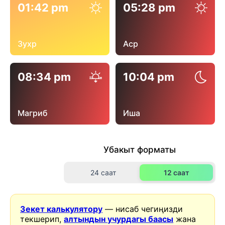
01:42 pm
05:28 pm
Зухр
Аср
08:34 pm
10:04 pm
Магриб
Иша
Убакыт форматы
24 саат
12 саат
Зекет калькулятору
— нисаб чегиңизди
текшерип,
алтындын учурдагы баасы
жана