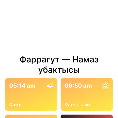
Фаррагут — Намаз
убактысы
05:14 am
06:50 am
Фажр
Күн чыгышы