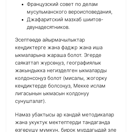
Французский совет по делам
мусульманского вероисповедания,
Джафаритский мазхаб шиитов-
двунадесятников.
Эсептөөдө айырмачылыктар
кеңдиктерге жана фаджр жана иша
ыкмаларына жараша болот. Эгерде
саякаттап жүрсөңүз, географиялык
жакындыкка негизделген ыкмаларды
колдонсоңуз болот (мисалы, жогорку
кеңдиктерде болсоңуз, Мекке ислам
лигасынын ыкмасын колдонуу
сунушталат).
Намаз убактысы ар кандай методикалар
жана укуктук мектептерди тандаганда
өзгөрүшү мүмкүн, бирок мурдагыдай эле