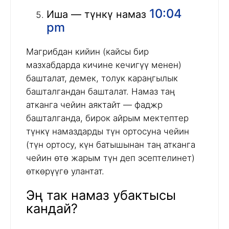
10:04
Иша — түнкү намаз
pm
Магрибдан кийин (кайсы бир
мазхабдарда кичине кечигүү менен)
башталат, демек, толук караңгылык
башталгандан башталат. Намаз таң
атканга чейин аяктайт — фаджр
башталганда, бирок айрым мектептер
түнкү намаздарды түн ортосуна чейин
(түн ортосу, күн батышынан таң атканга
чейин өтө жарым түн деп эсептелинет)
өткөрүүгө улантат.
Эң так намаз убактысы
кандай?