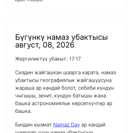
Бүгүнкү намаз убактысы
август, 08, 2026
Жергиликтүү убакыт: 17:17
Сиздин жайгашкан шаарга карата, намаз
убактысы географиялык жайгашуусуна
жараша ар кандай болот, себеби күндүн
чыгышы, зенит, күндүн батышы жана
башка астрономиялык көрсөткүчтөр ар
башка.
Биздин кызмат
Namaz Day
ар кандай
шаарлар үчүн намаз убактысын