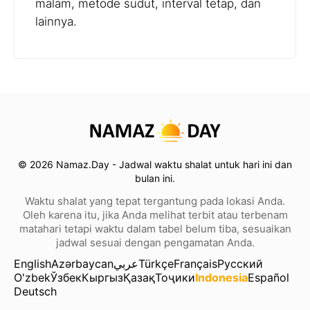
malam, metode sudut, interval tetap, dan
lainnya.
© 2026 Namaz.Day - Jadwal waktu shalat untuk hari ini dan
bulan ini.
Waktu shalat yang tepat tergantung pada lokasi Anda.
Oleh karena itu, jika Anda melihat terbit atau terbenam
matahari tetapi waktu dalam tabel belum tiba, sesuaikan
jadwal sesuai dengan pengamatan Anda.
English
Azərbaycan
عربي
Türkçe
Français
Русский
O'zbek
Ўзбек
Кыргыз
Қазақ
Тоҷики
Indonesia
Español
Deutsch