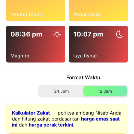
Dzuhur (Zuhr)
Ashar (Asr)
08:36 pm
10:07 pm
Maghrib
Isya (Isha)
Format Waktu
24 Jam
12 Jam
Kalkulator Zakat
— periksa ambang Nisab Anda
dan hitung zakat berdasarkan
harga emas saat
ini
dan
harga perak terkini
.