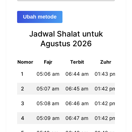
Ubah metode
Jadwal Shalat untuk
Agustus 2026
Nomor
Fajr
Terbit
Zuhr
1
05:06 am
06:44 am
01:43 pm
05:
2
05:07 am
06:45 am
01:42 pm
05:
3
05:08 am
06:46 am
01:42 pm
05:
4
05:09 am
06:47 am
01:42 pm
05: