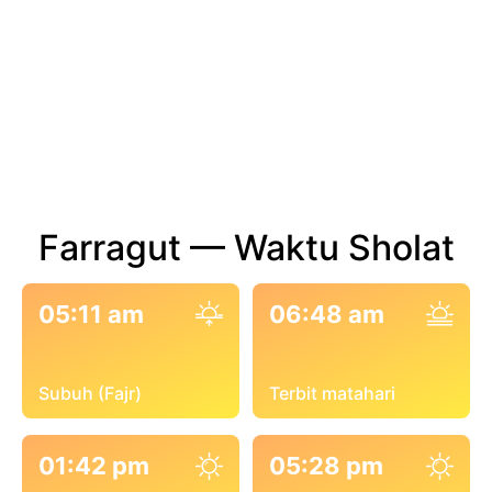
Farragut — Waktu Sholat
05:11 am
06:48 am
Subuh (Fajr)
Terbit matahari
01:42 pm
05:28 pm