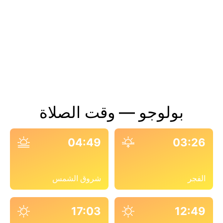
بولوجو — وقت الصلاة
04:49
03:26
الفجر
شروق الشمس
17:03
12:49