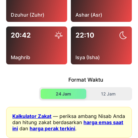
Dzuhur (Zuhr)
Ashar (Asr)
20:42
22:10
Maghrib
Isya (Isha)
Format Waktu
24 Jam
12 Jam
Kalkulator Zakat
— periksa ambang Nisab Anda
dan hitung zakat berdasarkan
harga emas saat
ini
dan
harga perak terkini
.