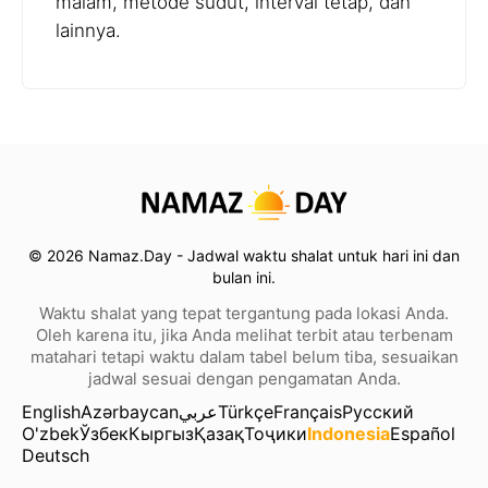
malam, metode sudut, interval tetap, dan
lainnya.
© 2026 Namaz.Day - Jadwal waktu shalat untuk hari ini dan
bulan ini.
Waktu shalat yang tepat tergantung pada lokasi Anda.
Oleh karena itu, jika Anda melihat terbit atau terbenam
matahari tetapi waktu dalam tabel belum tiba, sesuaikan
jadwal sesuai dengan pengamatan Anda.
English
Azərbaycan
عربي
Türkçe
Français
Русский
O'zbek
Ўзбек
Кыргыз
Қазақ
Тоҷики
Indonesia
Español
Deutsch