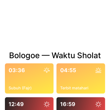
Bologoe — Waktu Sholat
03:36
04:55
Subuh (Fajr)
Terbit matahari
12:49
16:59