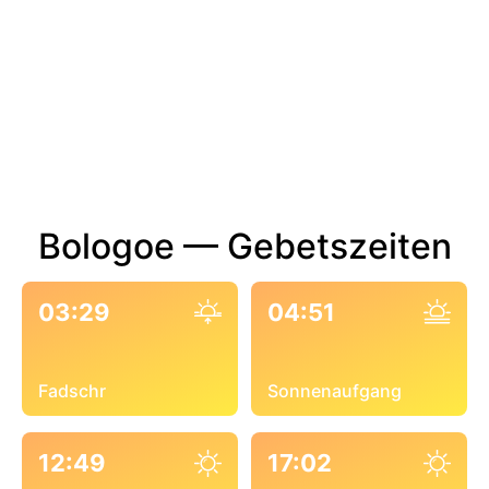
Bologoe — Gebetszeiten
03:29
04:51
Fadschr
Sonnenaufgang
12:49
17:02