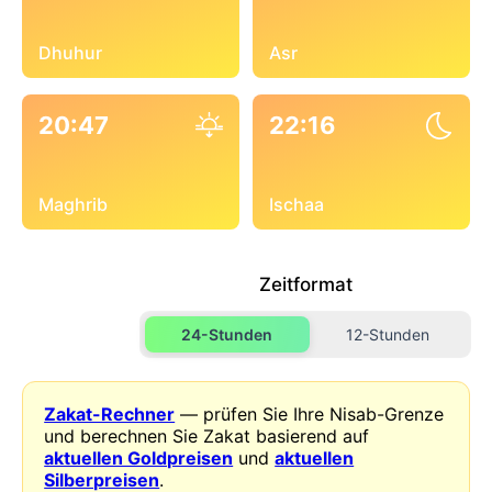
Dhuhur
Asr
20:47
22:16
Maghrib
Ischaa
Zeitformat
24-Stunden
12-Stunden
Zakat-Rechner
— prüfen Sie Ihre Nisab-Grenze
und berechnen Sie Zakat basierend auf
aktuellen Goldpreisen
und
aktuellen
Silberpreisen
.