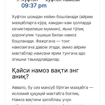
09:37 pm
Хуфтон шомдан кейин бошланади (айрим
мазҳабларга кўра, камдан-кам ҳолларда
кечиктирилиши мумкин), яъни тўлиқ
қоронғулик тушиши билан намоз
бошланади. Фажргача — тонг
намозигача давом этади, аммо айрим
мактаблар намозни ярим тунгача адо
этишни таъкидлайдилар.
Қайси намоз вақти энг
аниқ?
Аввало, бу сиз мансуб бўлган мазҳабга —
исломий ҳуқуқий мактабга боғлиқ.
Намоз вақтини ҳисоблаш учун