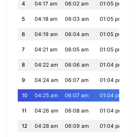
4
04:17 am
06:02 am
01:05 pm
04
5
04:18 am
06:03 am
01:05 pm
04
6
04:19 am
06:04 am
01:05 pm
04
7
04:21 am
06:05 am
01:05 pm
04
8
04:22 am
06:06 am
01:04 pm
04
9
04:24 am
06:07 am
01:04 pm
04
10
04:25 am
06:07 am
01:04 pm
04
11
04:26 am
06:08 am
01:04 pm
04
12
04:28 am
06:09 am
01:04 pm
04