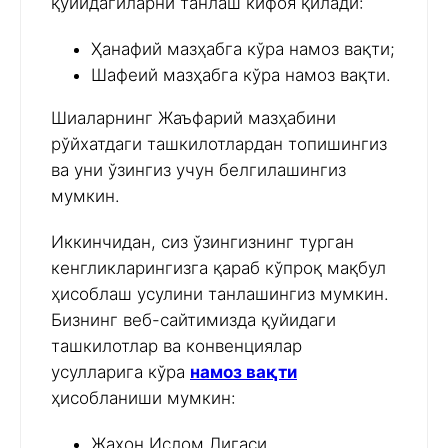
қуйидагиларни танлаш кифоя қилади:
Ҳанафий мазҳабга кўра намоз вақти;
Шафеий мазҳабга кўра намоз вақти.
Шиаларнинг Жаъфарий мазҳабини
рўйхатдаги ташкилотлардан топишингиз
ва уни ўзингиз учун белгилашингиз
мумкин.
Иккинчидан, сиз ўзингизнинг турган
кенгликларингизга қараб кўпроқ мақбул
ҳисоблаш усулини танлашингиз мумкин.
Бизнинг веб-сайтимизда қуйидаги
ташкилотлар ва конвенциялар
усулларига кўра
намоз вақти
ҳисобланиши мумкин:
Жаҳон Ислом Лигаси,