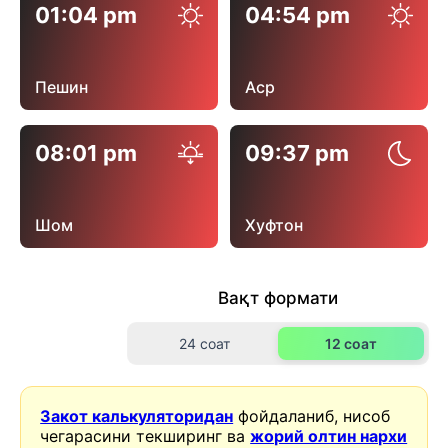
01:04 pm
04:54 pm
Пешин
Аср
08:01 pm
09:37 pm
Шом
Хуфтон
Вақт формати
24 соат
12 соат
Закот калькуляторидан
фойдаланиб, нисоб
чегарасини текширинг ва
жорий олтин нархи