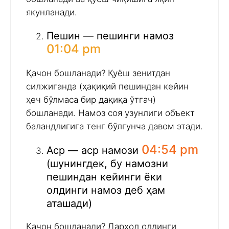
якунланади.
Пешин — пешинги намоз
01:04 pm
Қачон бошланади? Қуёш зенитдан
силжиганда (ҳақиқий пешиндан кейин
ҳеч бўлмаса бир дақиқа ўтгач)
бошланади. Намоз соя узунлиги объект
баландлигига тенг бўлгунча давом этади.
04:54 pm
Аср — аср намози
(шунингдек, бу намозни
пешиндан кейинги ёки
олдинги намоз деб ҳам
аташади)
Қачон бошланади? Дарҳол олдинги