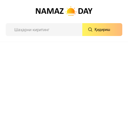
Қидириш