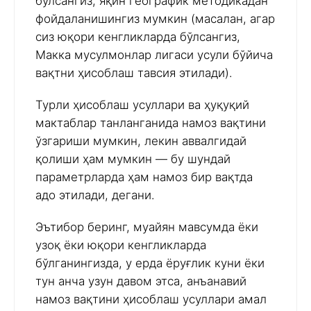
бўлсангиз, яқин географик методикадан
фойдаланишингиз мумкин (масалан, агар
сиз юқори кенгликларда бўлсангиз,
Макка мусулмонлар лигаси усули бўйича
вақтни ҳисоблаш тавсия этилади).
Турли ҳисоблаш усуллари ва ҳуқуқий
мактаблар танланганида намоз вақтини
ўзгариши мумкин, лекин аввалгидай
қолиши ҳам мумкин — бу шундай
параметрларда ҳам намоз бир вақтда
адо этилади, дегани.
Эътибор беринг, муайян мавсумда ёки
узоқ ёки юқори кенгликларда
бўлганингизда, у ерда ёруғлик куни ёки
тун анча узун давом этса, анъанавий
намоз вақтини ҳисоблаш усуллари амал