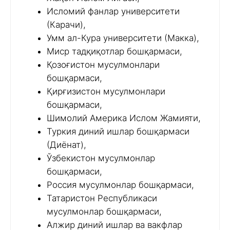
Исломий фанлар университети
(Карачи),
Умм ал-Кура университети (Макка),
Миср тадқиқотлар бошқармаси,
Қозоғистон мусулмонлари
бошқармаси,
Қирғизистон мусулмонлари
бошқармаси,
Шимолий Америка Ислом Жамияти,
Туркия диний ишлар бошқармаси
(Диёнат),
Ўзбекистон мусулмонлар
бошқармаси,
Россия мусулмонлар бошқармаси,
Татаристон Республикаси
мусулмонлар бошқармаси,
Алжир диний ишлар ва вакфлар