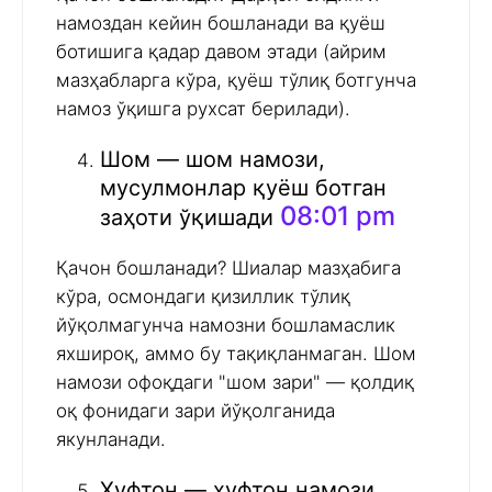
намоздан кейин бошланади ва қуёш
ботишига қадар давом этади (айрим
мазҳабларга кўра, қуёш тўлиқ ботгунча
намоз ўқишга рухсат берилади).
Шом — шом намози,
мусулмонлар қуёш ботган
08:01 pm
заҳоти ўқишади
Қачон бошланади? Шиалар мазҳабига
кўра, осмондаги қизиллик тўлиқ
йўқолмагунча намозни бошламаслик
яхшироқ, аммо бу тақиқланмаган. Шом
намози офоқдаги "шом зари" — қолдиқ
оқ фонидаги зари йўқолганида
якунланади.
Хуфтон — хуфтон намози