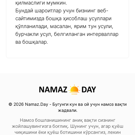
қилмаслиги мумкин.
Бундай шароитлар учун бизнинг веб-
сайтимизда бошқа ҳисоблаш усуллари
қўлланилади, масалан, ярим тун усули,
бурчакли усул, белгиланган интерваллар
ва бошқалар.
© 2026 Namaz.Day - Бугунги кун ва ой учун намоз вақти
жадвали.
Намоз бошланишининг аниқ вақти сизнинг
жойлашувингизга боғлиқ. Шунинг учун, агар қуёш
чиқишини ёки қуёш ботишини кўрсангиз, лекин