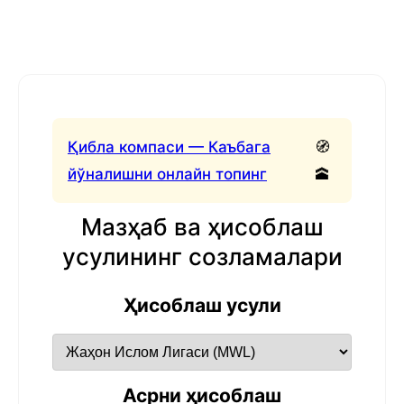
Қибла компаси — Каъбага
🧭
йўналишни онлайн топинг
🕋
Мазҳаб ва ҳисоблаш
усулининг созламалари
Ҳисоблаш усули
Асрни ҳисоблаш