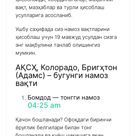
вақт, мазҳаблар ва турли ҳисоблаш
усулларига асосланиб.
Ушбу саҳифада сиз намоз вақтларини
ҳисоблаш учун 19 мавжуд усулдан сизга
энг мақбулини танлаб олишингиз
мумкин.
АҚСҲ, Колорадо, Бригҳтон
(Адамс) – бугунги намоз
вақти
Бомдод — тонгги намоз
04:25 am
Қачон бошланади? Офоқдаги биринчи
ёруғлик белгилари билан тонг
бошланади ва қуёш чиқишига яқин