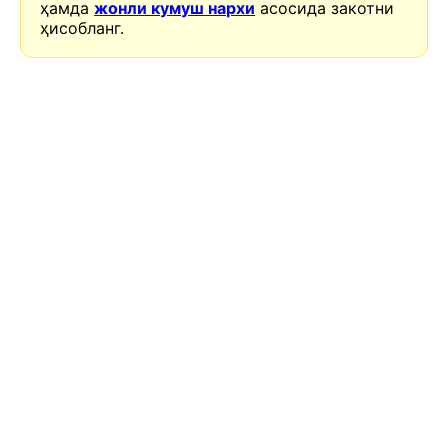
ҳамда
жонли кумуш нархи
асосида закотни
ҳисобланг.