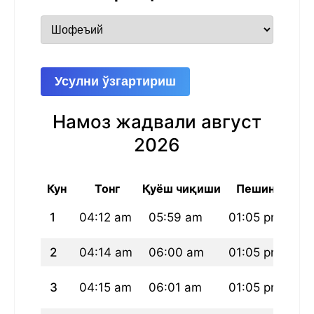
Усулни ўзгартириш
Намоз жадвали август
2026
Кун
Тонг
Қуёш чиқиши
Пешин
1
04:12 am
05:59 am
01:05 pm
04
2
04:14 am
06:00 am
01:05 pm
04
3
04:15 am
06:01 am
01:05 pm
04