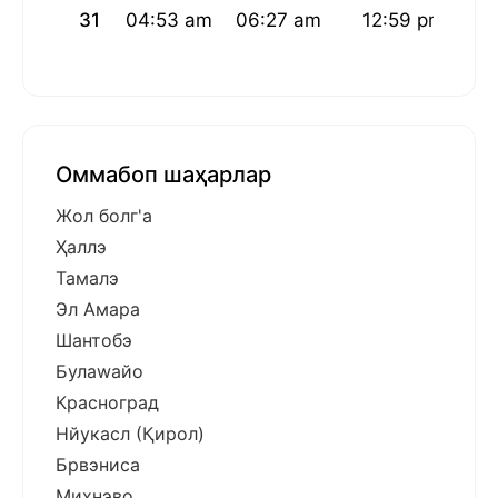
31
04:53 am
06:27 am
12:59 pm
04
Оммабоп шаҳарлар
Жол болг'а
Ҳаллэ
Тамалэ
Эл Амара
Шантобэ
Булаwайо
Красноград
Нйукасл (Қирол)
Брвэниcа
Михнэво