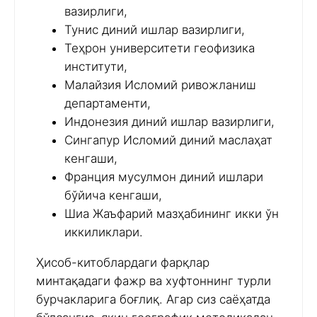
вазирлиги,
Тунис диний ишлар вазирлиги,
Теҳрон университети геофизика
институти,
Малайзия Исломий ривожланиш
департаменти,
Индонезия диний ишлар вазирлиги,
Сингапур Исломий диний маслаҳат
кенгаши,
Франция мусулмон диний ишлари
бўйича кенгаши,
Шиа Жаъфарий мазҳабининг икки ўн
иккиликлари.
Ҳисоб-китоблардаги фарқлар
минтақадаги фажр ва хуфтоннинг турли
бурчакларига боғлиқ. Агар сиз саёҳатда