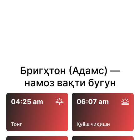
Бригҳтон (Адамс) —
намоз вақти бугун
04:25 am
06:07 am
Тонг
Қуёш чиқиши