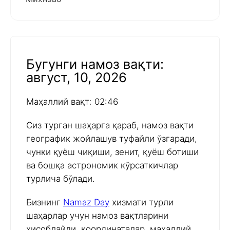
Бугунги намоз вақти:
август, 10, 2026
Маҳаллий вақт: 02:46
Сиз турган шаҳарга қараб, намоз вақти
географик жойлашув туфайли ўзгаради,
чунки қуёш чиқиши, зенит, қуёш ботиши
ва бошқа астрономик кўрсаткичлар
турлича бўлади.
Бизнинг
Namaz Day
хизмати турли
шаҳарлар учун намоз вақтларини
ҳисоблайди, координаталар, маҳаллий