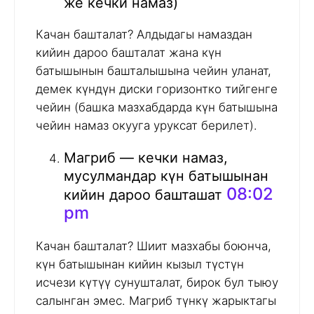
же кечки намаз)
Качан башталат? Алдыдагы намаздан
кийин дароо башталат жана күн
батышынын башталышына чейин уланат,
демек күндүн диски горизонтко тийгенге
чейин (башка мазхабдарда күн батышына
чейин намаз окууга уруксат берилет).
Магриб — кечки намаз,
мусулмандар күн батышынан
08:02
кийин дароо башташат
pm
Качан башталат? Шиит мазхабы боюнча,
күн батышынан кийин кызыл түстүн
исчези күтүү сунушталат, бирок бул тыюу
салынган эмес. Магриб түнкү жарыктагы