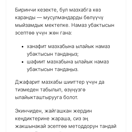
Биринчи кезекте, бул мазхабга көз
каранды — мусулмандарды бөлүүчү
мыйзамдык мектепке. Намаз убактысын
эсептөө үчүн жөн гана:
ханафит мазхабына ылайык намаз
убактысын тандаңыз;
шафиит мазхабына ылайык намаз
убактысын тандаңыз.
Джафарит мазхабы шииттер үчүн да
тизмеден табылып, өзүңүзгө
ылайыкташтырууга болот.
Экинчиден, жайгашкан жердин
кеңдиктерине жараша, сиз эң
жакшынакай эсептөө методдорун тандай