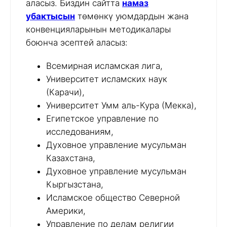
аласыз. Биздин сайтта
намаз
убактысын
төмөнкү уюмдардын жана
конвенцияларынын методикалары
боюнча эсептей аласыз:
Всемирная исламская лига,
Университет исламских наук
(Карачи),
Университет Умм аль-Кура (Мекка),
Египетское управление по
исследованиям,
Духовное управление мусульман
Казахстана,
Духовное управление мусульман
Кыргызстана,
Исламское общество Северной
Америки,
Управление по делам религии