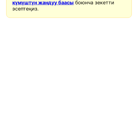
күмүштүн жандуу баасы
боюнча зекетти
эсептеңиз.