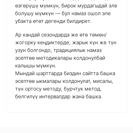
өзгөрүшү мүмкүн, бирок мурдагыдай эле
болушу мүмкүн — бул намаз ошол эле
убакта өтөт дегенди билдирет.
Ар кандай сезондарда же өтө төмөн/
жогорку кеңдиктерде, жарык күн же түн
узун болгондо, традициялык намаз
эсептөө методикалары колдонулбай
калышы мүмкүн.
Мындай шарттарда биздин сайтта башка
эсептөө ыкмалары колдонулат, мисалы,
түн ортосу методу, бурчтук метод,
белгилүү интервалдар жана башка.