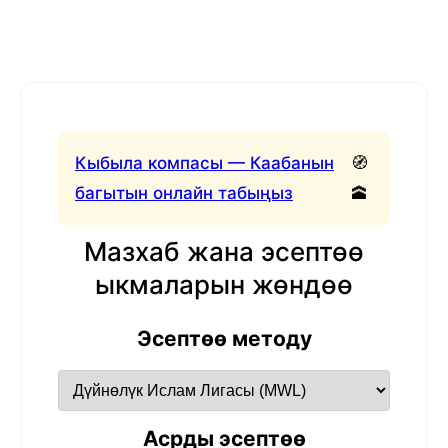
Кыбыла компасы — Каабанын
🧭
багытын онлайн табыңыз
🕋
Мазхаб жана эсептөө
ыкмаларын жөндөө
Эсептөө методу
Асрды эсептөө