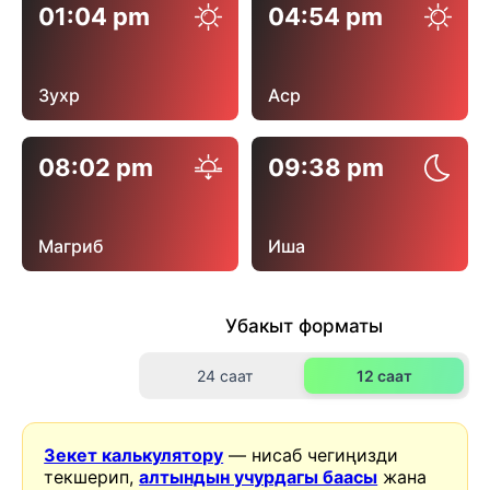
01:04 pm
04:54 pm
Зухр
Аср
08:02 pm
09:38 pm
Магриб
Иша
Убакыт форматы
24 саат
12 саат
Зекет калькулятору
— нисаб чегиңизди
текшерип,
алтындын учурдагы баасы
жана