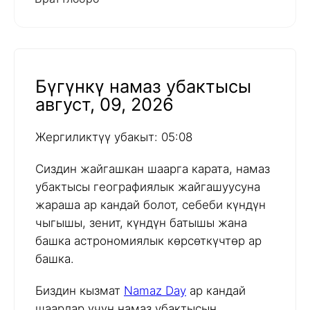
Бүгүнкү намаз убактысы
август, 09, 2026
Жергиликтүү убакыт: 05:08
Сиздин жайгашкан шаарга карата, намаз
убактысы географиялык жайгашуусуна
жараша ар кандай болот, себеби күндүн
чыгышы, зенит, күндүн батышы жана
башка астрономиялык көрсөткүчтөр ар
башка.
Биздин кызмат
Namaz Day
ар кандай
шаарлар үчүн намаз убактысын