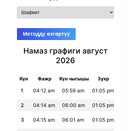
Методду өзгөртүү
Намаз графиги август
2026
Күн
Фажр
Күн чыгышы
Зухр
А
1
04:12 am
05:59 am
01:05 pm
04:
2
04:14 am
06:00 am
01:05 pm
04:
3
04:15 am
06:01 am
01:05 pm
04: