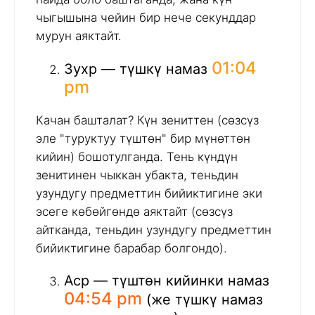
чыгышына чейин бир нече секунддар
мурун аяктайт.
01:04
Зухр — түшкү намаз
pm
Качан башталат? Күн зениттен (сөзсүз
эле "туруктуу түштөн" бир мүнөттөн
кийин) бошотулганда. Тень күндүн
зенитинен чыккан убакта, теньдин
узундугу предметтин бийиктигине эки
эсеге көбөйгөндө аяктайт (сөзсүз
айтканда, теньдин узундугу предметтин
бийиктигине барабар болгондо).
Аср — түштөн кийинки намаз
04:54 pm
(же түшкү намаз