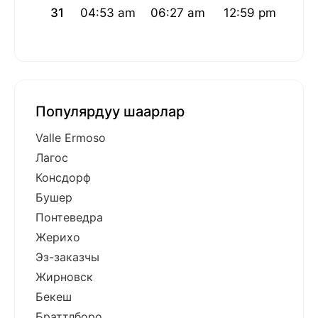
31
04:53 am
06:27 am
12:59 pm
04:
Популярдуу шаарлар
Valle Ermoso
Лагос
Консдорф
Бушер
Понтеведра
Жерихо
Эз-заказчы
Жирновск
Бекеш
Браттлборо