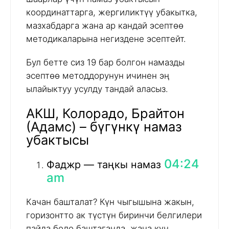
координаттарга, жергиликтүү убакытка,
мазхабдарга жана ар кандай эсептөө
методикаларына негиздене эсептейт.
Бул бетте сиз 19 бар болгон намазды
эсептөө методдорунун ичинен эң
ылайыктуу усулду тандай аласыз.
АКШ, Колорадо, Брайтон
(Адамс) – бүгүнкү намаз
убактысы
04:24
Фаджр — таңкы намаз
am
Качан башталат? Күн чыгышына жакын,
горизонтто ак түстүн биринчи белгилери
пайда боло баштаганда, жана күн