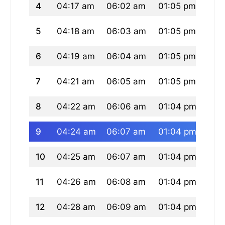
4
04:17 am
06:02 am
01:05 pm
04:
5
04:18 am
06:03 am
01:05 pm
04:
6
04:19 am
06:04 am
01:05 pm
04:
7
04:21 am
06:05 am
01:05 pm
04:
8
04:22 am
06:06 am
01:04 pm
04:
9
04:24 am
06:07 am
01:04 pm
04:
10
04:25 am
06:07 am
01:04 pm
04:
11
04:26 am
06:08 am
01:04 pm
04:
12
04:28 am
06:09 am
01:04 pm
04: