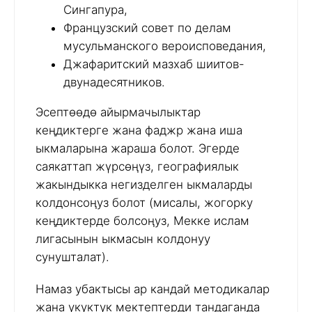
Сингапура,
Французский совет по делам
мусульманского вероисповедания,
Джафаритский мазхаб шиитов-
двунадесятников.
Эсептөөдө айырмачылыктар
кеңдиктерге жана фаджр жана иша
ыкмаларына жараша болот. Эгерде
саякаттап жүрсөңүз, географиялык
жакындыкка негизделген ыкмаларды
колдонсоңуз болот (мисалы, жогорку
кеңдиктерде болсоңуз, Мекке ислам
лигасынын ыкмасын колдонуу
сунушталат).
Намаз убактысы ар кандай методикалар
жана укуктук мектептерди тандаганда