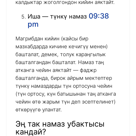
калдыктар жоголгондон кийин аяктайт.
09:38
Иша — түнкү намаз
pm
Магрибдан кийин (кайсы бир
мазхабдарда кичине кечигүү менен)
башталат, демек, толук караңгылык
башталгандан башталат. Намаз таң
атканга чейин аяктайт — фаджр
башталганда, бирок айрым мектептер
түнкү намаздарды түн ортосуна чейин
(түн ортосу, күн батышынан таң атканга
чейин өтө жарым түн деп эсептелинет)
өткөрүүгө улантат.
Эң так намаз убактысы
кандай?