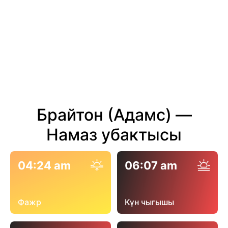
Брайтон (Адамс) —
Намаз убактысы
04:24 am
06:07 am
Фажр
Күн чыгышы