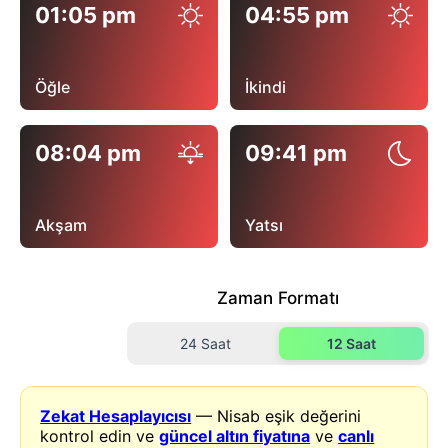
01:05 pm
04:55 pm
Öğle
İkindi
08:04 pm
09:41 pm
Akşam
Yatsı
Zaman Formatı
24 Saat
12 Saat
Zekat Hesaplayıcısı
— Nisab eşik değerini
kontrol edin ve
güncel altın fiyatına
ve
canlı