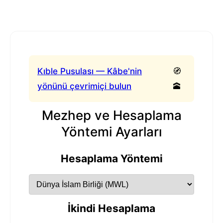
Kıble Pusulası — Kâbe'nin
🧭
yönünü çevrimiçi bulun
🕋
Mezhep ve Hesaplama
Yöntemi Ayarları
Hesaplama Yöntemi
İkindi Hesaplama