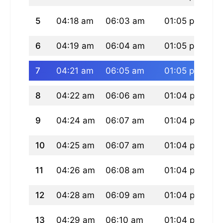
5
04:18 am
06:03 am
01:05 pm
04
6
04:19 am
06:04 am
01:05 pm
04
7
04:21 am
06:05 am
01:05 pm
04
8
04:22 am
06:06 am
01:04 pm
04
9
04:24 am
06:07 am
01:04 pm
04
10
04:25 am
06:07 am
01:04 pm
04
11
04:26 am
06:08 am
01:04 pm
04
12
04:28 am
06:09 am
01:04 pm
04
13
04:29 am
06:10 am
01:04 pm
04