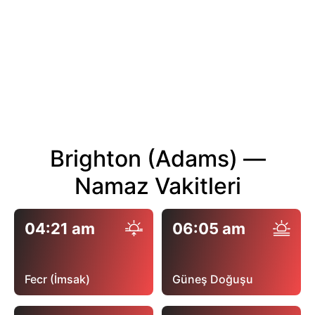
Brighton (Adams) —
Namaz Vakitleri
04:21 am
06:05 am
Fecr (İmsak)
Güneş Doğuşu