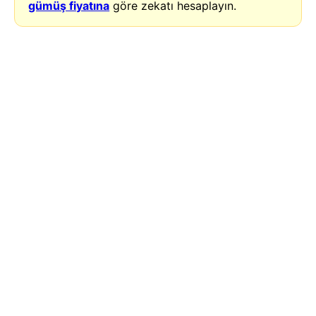
gümüş fiyatına
göre zekatı hesaplayın.