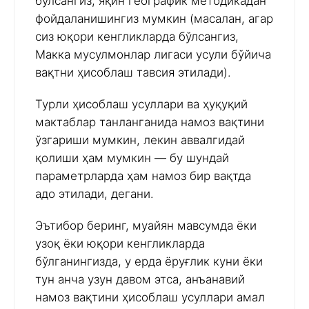
бўлсангиз, яқин географик методикадан
фойдаланишингиз мумкин (масалан, агар
сиз юқори кенгликларда бўлсангиз,
Макка мусулмонлар лигаси усули бўйича
вақтни ҳисоблаш тавсия этилади).
Турли ҳисоблаш усуллари ва ҳуқуқий
мактаблар танланганида намоз вақтини
ўзгариши мумкин, лекин аввалгидай
қолиши ҳам мумкин — бу шундай
параметрларда ҳам намоз бир вақтда
адо этилади, дегани.
Эътибор беринг, муайян мавсумда ёки
узоқ ёки юқори кенгликларда
бўлганингизда, у ерда ёруғлик куни ёки
тун анча узун давом этса, анъанавий
намоз вақтини ҳисоблаш усуллари амал