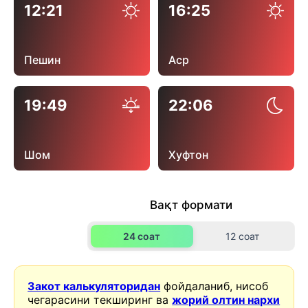
12:21
16:25
Пешин
Аср
19:49
22:06
Шом
Хуфтон
Вақт формати
24 соат
12 соат
Закот калькуляторидан
фойдаланиб, нисоб
чегарасини текширинг ва
жорий олтин нархи