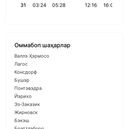
31
03:24
05:28
12:16
16:00
19
Оммабоп шаҳарлар
Валлэ Ҳэрмосо
Лагос
Консдорф
Бушэр
Понтэвэдра
Йэрихо
Эз-Заказик
Жирновск
Бэкэш
Браттлэборо