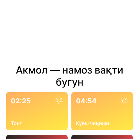
Акмол — намоз вақти
бугун
02:25
04:54
Тонг
Қуёш чиқиши