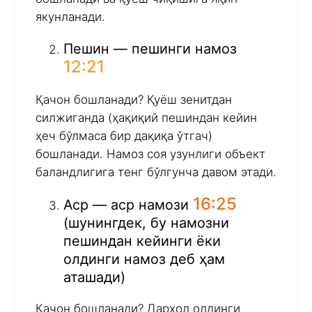
якунланади.
Пешин — пешинги намоз
12:21
Қачон бошланади? Қуёш зенитдан
силжиганда (ҳақиқий пешиндан кейин
ҳеч бўлмаса бир дақиқа ўтгач)
бошланади. Намоз соя узунлиги объект
баландлигига тенг бўлгунча давом этади.
16:25
Аср — аср намози
(шунингдек, бу намозни
пешиндан кейинги ёки
олдинги намоз деб ҳам
аташади)
Қачон бошланади? Дарҳол олдинги