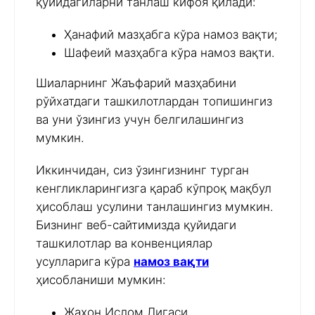
қуйидагиларни танлаш кифоя қилади:
Ҳанафий мазҳабга кўра намоз вақти;
Шафеий мазҳабга кўра намоз вақти.
Шиаларнинг Жаъфарий мазҳабини
рўйхатдаги ташкилотлардан топишингиз
ва уни ўзингиз учун белгилашингиз
мумкин.
Иккинчидан, сиз ўзингизнинг турган
кенгликларингизга қараб кўпроқ мақбул
ҳисоблаш усулини танлашингиз мумкин.
Бизнинг веб-сайтимизда қуйидаги
ташкилотлар ва конвенциялар
усулларига кўра
намоз вақти
ҳисобланиши мумкин:
Жаҳон Ислом Лигаси,