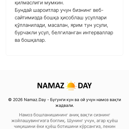
қилмаслиги мумкин.
Бундай шароитлар учун бизнинг веб-
сайтимизда бошқа ҳисоблаш усуллари
қўлланилади, масалан, ярим тун усули,
бурчакли усул, белгиланган интерваллар
ва бошқалар.
© 2026 Namaz.Day - Бугунги кун ва ой учун намоз вақти
жадвали.
Намоз бошланишининг аниқ вақти сизнинг
жойлашувингизга боғлиқ. Шунинг учун, агар қуёш
чиқишини ёки қуёш ботишини кўрсангиз, лекин