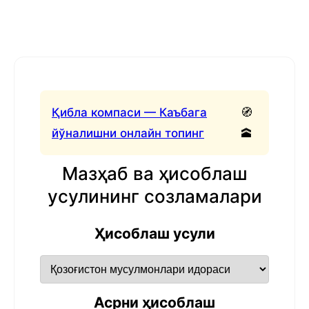
Қибла компаси — Каъбага
🧭
йўналишни онлайн топинг
🕋
Мазҳаб ва ҳисоблаш
усулининг созламалари
Ҳисоблаш усули
Асрни ҳисоблаш