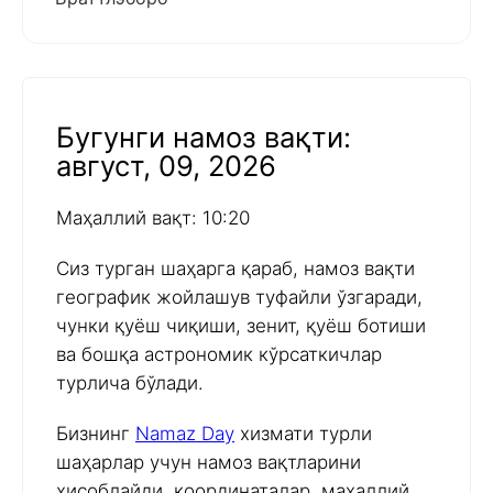
Бугунги намоз вақти:
август, 09, 2026
Маҳаллий вақт: 10:20
Сиз турган шаҳарга қараб, намоз вақти
географик жойлашув туфайли ўзгаради,
чунки қуёш чиқиши, зенит, қуёш ботиши
ва бошқа астрономик кўрсаткичлар
турлича бўлади.
Бизнинг
Namaz Day
хизмати турли
шаҳарлар учун намоз вақтларини
ҳисоблайди, координаталар, маҳаллий