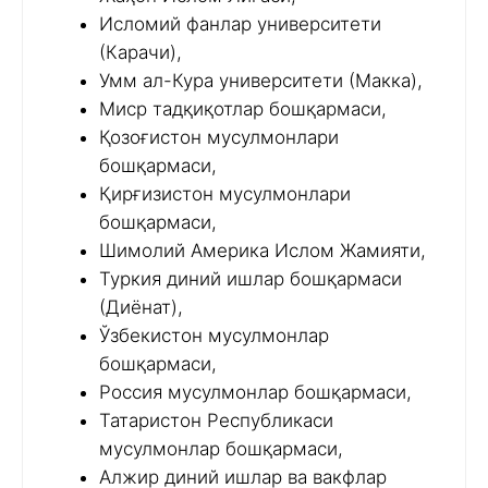
Исломий фанлар университети
(Карачи),
Умм ал-Кура университети (Макка),
Миср тадқиқотлар бошқармаси,
Қозоғистон мусулмонлари
бошқармаси,
Қирғизистон мусулмонлари
бошқармаси,
Шимолий Америка Ислом Жамияти,
Туркия диний ишлар бошқармаси
(Диёнат),
Ўзбекистон мусулмонлар
бошқармаси,
Россия мусулмонлар бошқармаси,
Татаристон Республикаси
мусулмонлар бошқармаси,
Алжир диний ишлар ва вакфлар