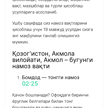
вақт, мазҳаблар ва турли ҳисоблаш
усулларига асосланиб.
Ушбу саҳифада сиз намоз вақтларини
ҳисоблаш учун 19 мавжуд усулдан сизга
энг мақбулини танлаб олишингиз
мумкин.
Қозог'истон, Акмола
вилойати, Акмол – бугунги
намоз вақти
Бомдод — тонгги намоз
02:25
Қачон бошланади? Офоқдаги биринчи
ёруғлик белгилари билан тонг
бошланади ва қуёш чиқишига яқин