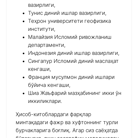
вазирлиги,
Тунис диний ишлар вазирлиги,
Теҳрон университети геофизика
институти,
Малайзия Исломий ривожланиш
департаменти,
Индонезия диний ишлар вазирлиги,
Сингапур Исломий диний маслаҳат
кенгаши,
Франция мусулмон диний ишлари
бўйича кенгаши,
Шиа Жаъфарий мазҳабининг икки ўн
иккиликлари.
Ҳисоб-китоблардаги фарқлар
минтақадаги фажр ва хуфтоннинг турли
бурчакларига боғлиқ. Агар сиз саёҳатда