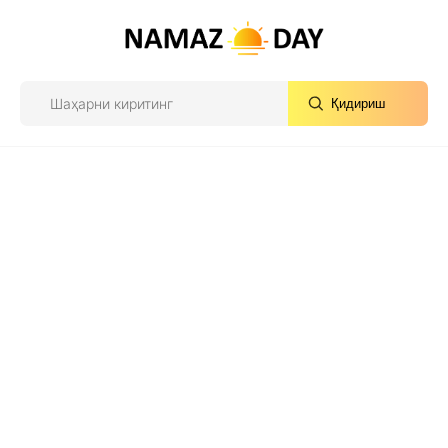
Қидириш