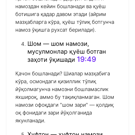
намоздан кейин бошланади ва қуёш
ботишига қадар давом этади (айрим
мазҳабларга кўра, қуёш тўлиқ ботгунча
намоз ўқишга рухсат берилади).
Шом — шом намози,
мусулмонлар қуёш ботган
19:49
заҳоти ўқишади
Қачон бошланади? Шиалар мазҳабига
кўра, осмондаги қизиллик тўлиқ
йўқолмагунча намозни бошламаслик
яхшироқ, аммо бу тақиқланмаган. Шом
намози офоқдаги "шом зари" — қолдиқ
оқ фонидаги зари йўқолганида
якунланади.
Хуфтон — хуфтон намози