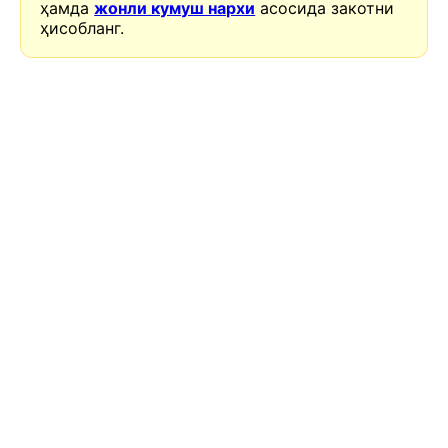
ҳамда
жонли кумуш нархи
асосида закотни
ҳисобланг.