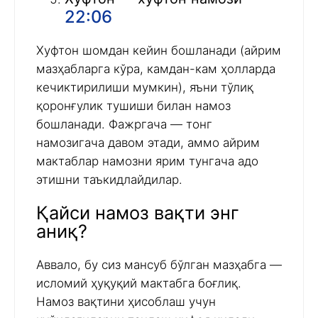
22:06
Хуфтон шомдан кейин бошланади (айрим
мазҳабларга кўра, камдан-кам ҳолларда
кечиктирилиши мумкин), яъни тўлиқ
қоронғулик тушиши билан намоз
бошланади. Фажргача — тонг
намозигача давом этади, аммо айрим
мактаблар намозни ярим тунгача адо
этишни таъкидлайдилар.
Қайси намоз вақти энг
аниқ?
Аввало, бу сиз мансуб бўлган мазҳабга —
исломий ҳуқуқий мактабга боғлиқ.
Намоз вақтини ҳисоблаш учун