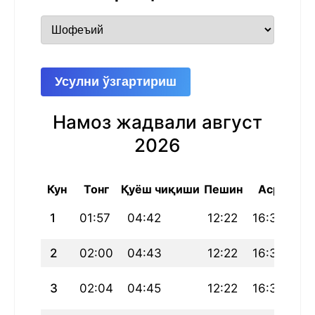
Усулни ўзгартириш
Намоз жадвали август
2026
Кун
Тонг
Қуёш чиқиши
Пешин
Аср
Ш
1
01:57
04:42
12:22
16:31
20
2
02:00
04:43
12:22
16:30
20
3
02:04
04:45
12:22
16:30
19