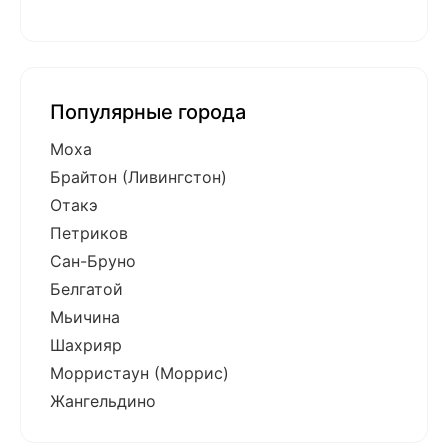
Популярные города
Моха
Брайтон (Ливингстон)
Отакэ
Петриков
Сан-Бруно
Белгатой
Мьичина
Шахрияр
Морристаун (Моррис)
Жангельдино