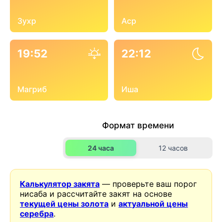
Зухр
Аср
19:52
22:12
Магриб
Иша
Формат времени
24 часа
12 часов
Калькулятор закята
— проверьте ваш порог
нисаба и рассчитайте закят на основе
текущей цены золота
и
актуальной цены
серебра
.