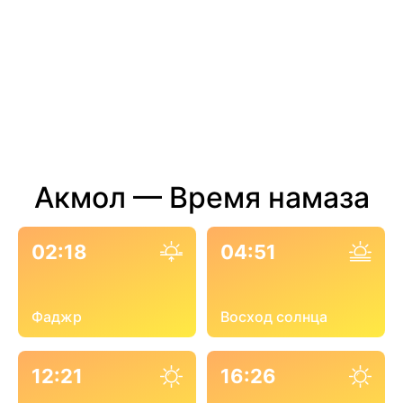
Акмол — Время намаза
02:18
04:51
Фаджр
Восход солнца
12:21
16:26