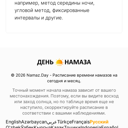
например, метод середины ночи,
угловой метод, фиксированные
интервалы и другие.
© 2026 Namaz.Day - Расписание времени намазов на
сегодня и месяц.
Точный момент начала намаза зависит от вашего
местонахождения. Поэтому, если вы видите восход
или заход солнца, но по таблице время еще не
наступило, скорректируйте расписание в
соответствии с вашими наблюдениями.
English
Azərbaycan
عربي
Türkçe
Français
Русский
O'zbek
Ўзбек
Кыргыз
Қазақ
Тоҷики
Indonesia
Español