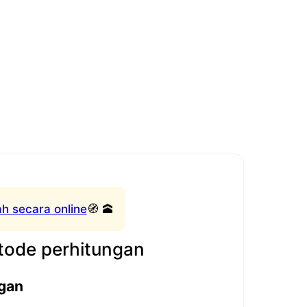
h secara online
🧭 🕋
ode perhitungan
gan