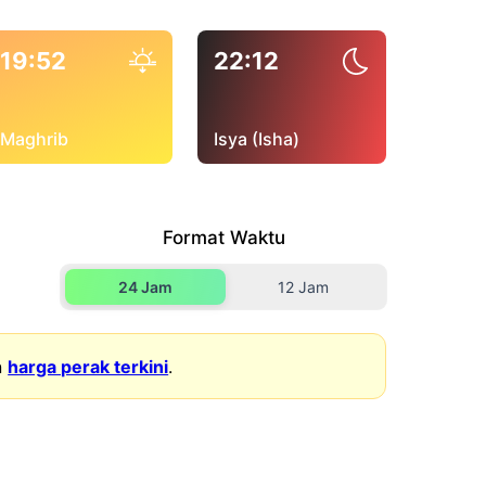
19:52
22:12
Maghrib
Isya (Isha)
Format Waktu
24 Jam
12 Jam
n
harga perak terkini
.