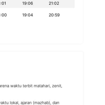
6:01
19:06
21:02
6:00
19:04
20:59
ena waktu terbit matahari, zenit,
ktu lokal, ajaran (mazhab), dan