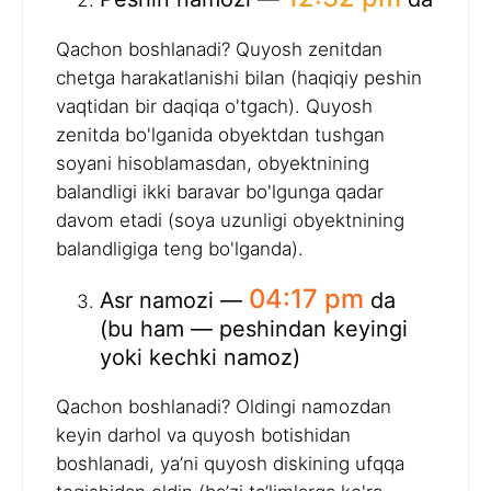
Qachon boshlanadi? Quyosh zenitdan
chetga harakatlanishi bilan (haqiqiy peshin
vaqtidan bir daqiqa o'tgach). Quyosh
zenitda bo'lganida obyektdan tushgan
soyani hisoblamasdan, obyektnining
balandligi ikki baravar bo'lgunga qadar
davom etadi (soya uzunligi obyektnining
balandligiga teng bo'lganda).
04:17 pm
Asr namozi —
da
(bu ham — peshindan keyingi
yoki kechki namoz)
Qachon boshlanadi? Oldingi namozdan
keyin darhol va quyosh botishidan
boshlanadi, ya’ni quyosh diskining ufqqa