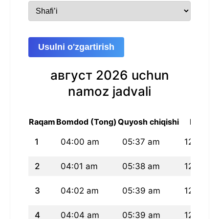
Usulni o'zgartirish
август 2026 uchun
namoz jadvali
Raqam
Bomdod (Tong)
Quyosh chiqishi
Peshin
1
04:00 am
05:37 am
12:33 p
2
04:01 am
05:38 am
12:33 p
3
04:02 am
05:39 am
12:33 p
4
04:04 am
05:39 am
12:33 p