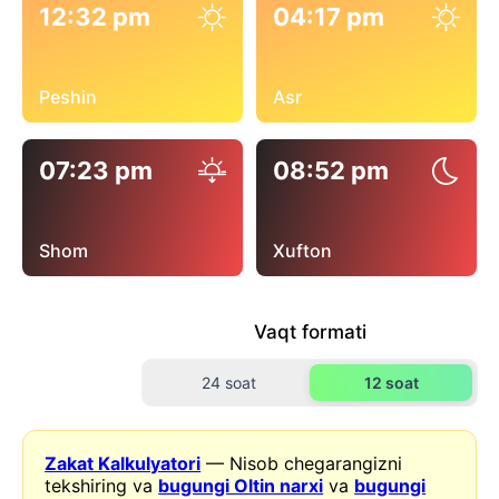
12:32 pm
04:17 pm
Peshin
Asr
07:23 pm
08:52 pm
Shom
Xufton
Vaqt formati
24 soat
12 soat
Zakat Kalkulyatori
— Nisob chegarangizni
tekshiring va
bugungi Oltin narxi
va
bugungi