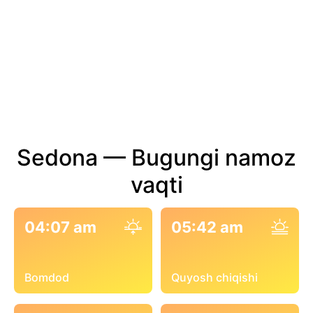
Sedona — Bugungi namoz
vaqti
04:07 am
05:42 am
Bomdod
Quyosh chiqishi