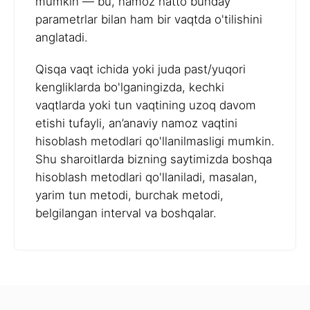
mumkin — bu, namoz hatto bunday
parametrlar bilan ham bir vaqtda o'tilishini
anglatadi.
Qisqa vaqt ichida yoki juda past/yuqori
kengliklarda bo'lganingizda, kechki
vaqtlarda yoki tun vaqtining uzoq davom
etishi tufayli, an’anaviy namoz vaqtini
hisoblash metodlari qo'llanilmasligi mumkin.
Shu sharoitlarda bizning saytimizda boshqa
hisoblash metodlari qo'llaniladi, masalan,
yarim tun metodi, burchak metodi,
belgilangan interval va boshqalar.