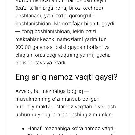
Xufton namozi shom namozidan keyin
(ba’zi ta’limlarga ko'ra, biroz kechroq)
boshlanadi, ya’ni to'liq qorong'ulik
boshlanishidan. Namoz fajar bilan tugaydi
— tong boshlanishidan, lekin ba’zi
maktablar kechki namozlarni yarim tun
(00:00 ga emas, balki quyosh botishi va
chiqishi orasidagi vaqtning yarmi) gacha
o'qishni tavsiya etadi.
Eng aniq namoz vaqti qaysi?
Avvalo, bu mazhabga bog'liq —
musulmonning o'zi mansub bo'lgan
huquqiy maktab. Namoz vaqtlari hisoblash
uchun quyidagilarni tanlashingiz mumkin:
Hanafi mazhabiga ko'ra namoz vaqti;