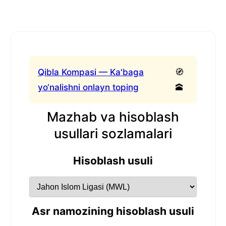
Qibla Kompasi — Ka'baga
🧭
yo‘nalishni onlayn toping
🕋
Mazhab va hisoblash
usullari sozlamalari
Hisoblash usuli
Asr namozining hisoblash usuli