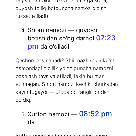
tegishidan oldin (ba’zi ta’limlarga ko'ra,
quyosh to'liq botguncha namoz o'qish
ruxsat etiladi).
Shom namozi — quyosh
07:23
botishidan so'ng darhol
pm
da o'qiladi
Qachon boshlanadi? Shii mazhabiga ko'ra,
osmondagi qizillik yo'qolguncha namozni
boshlash tavsiya etiladi, lekin bu man
etilmagan. Shom namozi kechki churkadan
keyin tugaydi — ufqda oq rangli fondan
qoldiq.
08:52 pm
Xufton namozi —
da