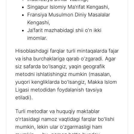
Singapur Islomiy Ma’rifat Kengashi,
Fransiya Musulmon Diniy Masalalar
Kengashi,
Ja’farit mazhabidagi shii o'n ikki
imomlar.
Hisoblashdagi farqlar turli mintaqalarda fajar
va isha burchaklariga qarab o'zgaradi. Agar
siz safarda bo'lsangiz, yaqin geografik
metodni ishlatishingiz mumkin (masalan,
yuqori kengliklarda bo'lsangiz, Makka Islom
Ligasi metodidan foydalanish tavsiya
etiladi).
Turli metodlar va huquqiy maktablar
o'rtasidagi namoz vaqtidagi farqlar bo'lishi
mumkin, lekin ular o'zgarmasligi ham