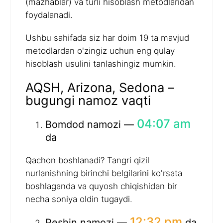
(mazhablar) va turli hisoblash metodlaridan
foydalanadi.
Ushbu sahifada siz har doim 19 ta mavjud
metodlardan o'zingiz uchun eng qulay
hisoblash usulini tanlashingiz mumkin.
AQSH, Arizona, Sedona –
bugungi namoz vaqti
04:07 am
Bomdod namozi —
da
Qachon boshlanadi? Tangri qizil
nurlanishning birinchi belgilarini ko'rsata
boshlaganda va quyosh chiqishidan bir
necha soniya oldin tugaydi.
12:32 pm
Peshin namozi —
da