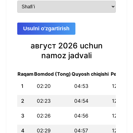
Usulni o'zgartirish
август 2026 uchun
namoz jadvali
Raqam
Bomdod (Tong)
Quyosh chiqishi
Peshin
1
02:20
04:53
12:29
2
02:23
04:54
12:29
3
02:26
04:56
12:29
4
02:29
04:57
12:29