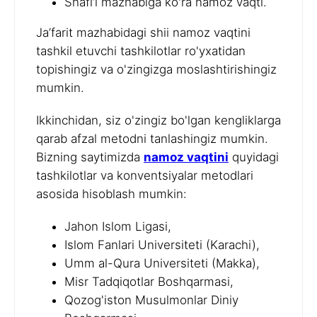
Shafi’i mazhabiga ko'ra namoz vaqti.
Ja’farit mazhabidagi shii namoz vaqtini
tashkil etuvchi tashkilotlar ro'yxatidan
topishingiz va o'zingizga moslashtirishingiz
mumkin.
Ikkinchidan, siz o'zingiz bo'lgan kengliklarga
qarab afzal metodni tanlashingiz mumkin.
Bizning saytimizda
namoz vaqtini
quyidagi
tashkilotlar va konventsiyalar metodlari
asosida hisoblash mumkin:
Jahon Islom Ligasi,
Islom Fanlari Universiteti (Karachi),
Umm al-Qura Universiteti (Makka),
Misr Tadqiqotlar Boshqarmasi,
Qozog'iston Musulmonlar Diniy