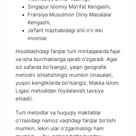
Singapur Islomiy Ma’rifat Kengashi,
Fransiya Musulmon Diniy Masalalar
Kengashi,
Ja’farit mazhabidagi shii o'n ikki
imomlar.
Hisoblashdagi farqlar turli mintaqalarda fajar
va isha burchaklariga qarab o'zgaradi. Agar
siz safarda bo'lsangiz, yaqin geografik
metodni ishlatishingiz mumkin (masalan,
yuqori kengliklarda bo'lsangiz, Makka Islom
Ligasi metodidan foydalanish tavsiya
etiladi).
Turli metodlar va huquqiy maktablar
o'rtasidagi namoz vaqtidagi farqlar bo'lishi
mumkin, lekin ular o'zgarmasligi ham