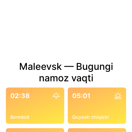
Maleevsk — Bugungi
namoz vaqti
02:38
05:01
Bomdod
Quyosh chiqishi