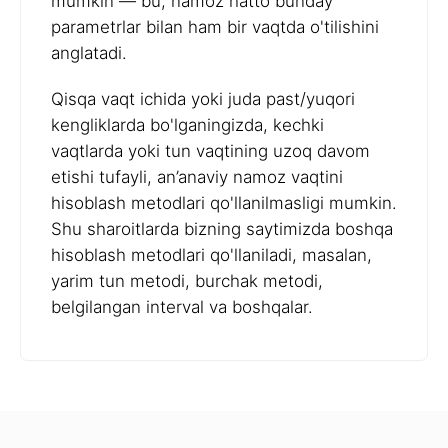
mumkin — bu, namoz hatto bunday
parametrlar bilan ham bir vaqtda o'tilishini
anglatadi.
Qisqa vaqt ichida yoki juda past/yuqori
kengliklarda bo'lganingizda, kechki
vaqtlarda yoki tun vaqtining uzoq davom
etishi tufayli, an’anaviy namoz vaqtini
hisoblash metodlari qo'llanilmasligi mumkin.
Shu sharoitlarda bizning saytimizda boshqa
hisoblash metodlari qo'llaniladi, masalan,
yarim tun metodi, burchak metodi,
belgilangan interval va boshqalar.