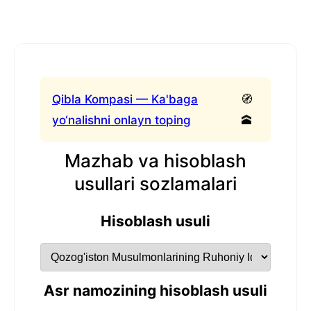
Qibla Kompasi — Ka'baga
🧭
yo‘nalishni onlayn toping
🕋
Mazhab va hisoblash
usullari sozlamalari
Hisoblash usuli
Asr namozining hisoblash usuli