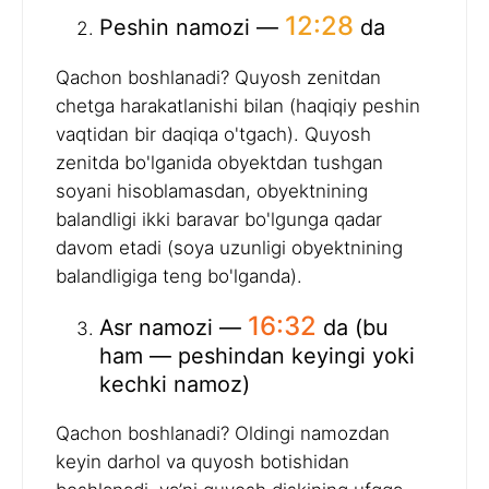
12:28
Peshin namozi —
da
Qachon boshlanadi? Quyosh zenitdan
chetga harakatlanishi bilan (haqiqiy peshin
vaqtidan bir daqiqa o'tgach). Quyosh
zenitda bo'lganida obyektdan tushgan
soyani hisoblamasdan, obyektnining
balandligi ikki baravar bo'lgunga qadar
davom etadi (soya uzunligi obyektnining
balandligiga teng bo'lganda).
16:32
Asr namozi —
da (bu
ham — peshindan keyingi yoki
kechki namoz)
Qachon boshlanadi? Oldingi namozdan
keyin darhol va quyosh botishidan