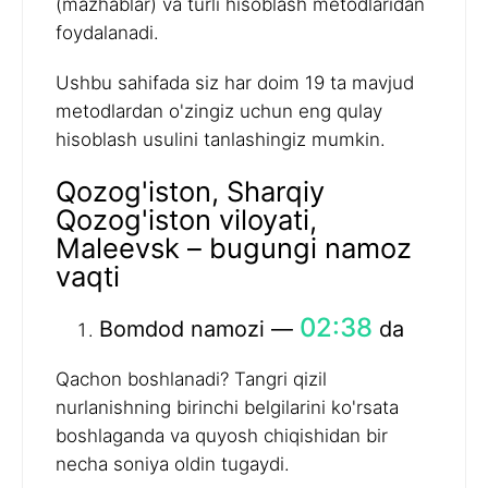
(mazhablar) va turli hisoblash metodlaridan
foydalanadi.
Ushbu sahifada siz har doim 19 ta mavjud
metodlardan o'zingiz uchun eng qulay
hisoblash usulini tanlashingiz mumkin.
Qozog'iston, Sharqiy
Qozog'iston viloyati,
Maleevsk – bugungi namoz
vaqti
02:38
Bomdod namozi —
da
Qachon boshlanadi? Tangri qizil
nurlanishning birinchi belgilarini ko'rsata
boshlaganda va quyosh chiqishidan bir
necha soniya oldin tugaydi.