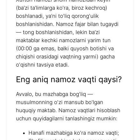
(ba’zi ta’limlarga ko'ra, biroz kechroq)
boshlanadi, ya’ni to'liq qorong'ulik
boshlanishidan. Namoz fajar bilan tugaydi
— tong boshlanishidan, lekin ba’zi
maktablar kechki namozlarni yarim tun
(00:00 ga emas, balki quyosh botishi va
chiqishi orasidagi vaqtning yarmi) gacha
o'qishni tavsiya etadi.
Eng aniq namoz vaqti qaysi?
Avvalo, bu mazhabga bog'liq —
musulmonning o'zi mansub bo'lgan
huquqiy maktab. Namoz vaqtlari hisoblash
uchun quyidagilarni tanlashingiz mumkin:
Hanafi mazhabiga ko'ra namoz vaqti;