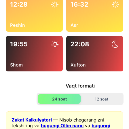
12:28
16:32
Peshin
Asr
19:55
22:08
Shom
Xufton
Vaqt formati
24 soat
12 soat
Zakat Kalkulyatori
— Nisob chegarangizni
tekshiring va
bugungi Oltin narxi
va
bugungi