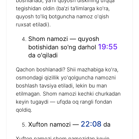
boshlanadi, ya’ni quyosh diskining ufqqa
tegishidan oldin (ba’zi ta’limlarga ko'ra,
quyosh to'liq botguncha namoz o'qish
ruxsat etiladi).
Shom namozi — quyosh
19:55
botishidan so'ng darhol
da o'qiladi
Qachon boshlanadi? Shii mazhabiga ko'ra,
osmondagi qizillik yo'qolguncha namozni
boshlash tavsiya etiladi, lekin bu man
etilmagan. Shom namozi kechki churkadan
keyin tugaydi — ufqda oq rangli fondan
qoldiq.
22:08
Xufton namozi —
da
Xufton namozi shom namozidan keyin