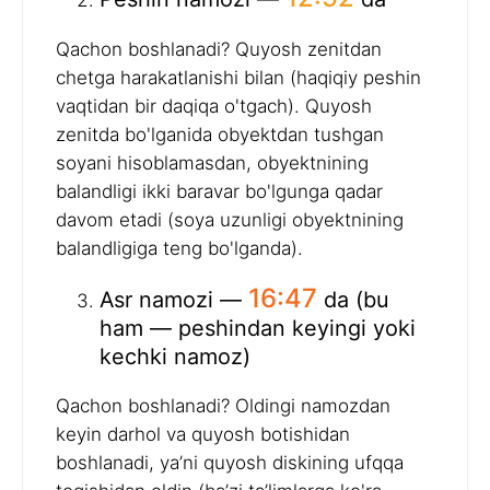
Qachon boshlanadi? Quyosh zenitdan
chetga harakatlanishi bilan (haqiqiy peshin
vaqtidan bir daqiqa o'tgach). Quyosh
zenitda bo'lganida obyektdan tushgan
soyani hisoblamasdan, obyektnining
balandligi ikki baravar bo'lgunga qadar
davom etadi (soya uzunligi obyektnining
balandligiga teng bo'lganda).
16:47
Asr namozi —
da (bu
ham — peshindan keyingi yoki
kechki namoz)
Qachon boshlanadi? Oldingi namozdan
keyin darhol va quyosh botishidan
boshlanadi, ya’ni quyosh diskining ufqqa