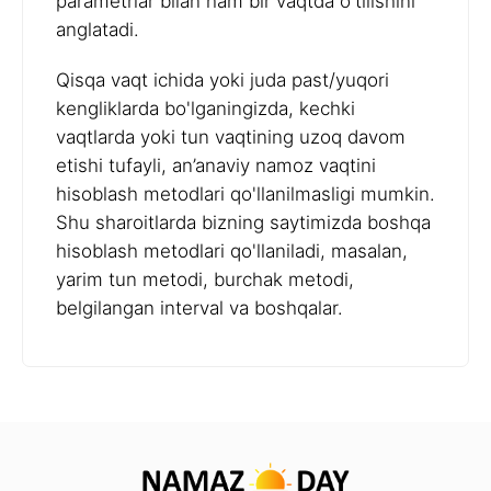
parametrlar bilan ham bir vaqtda o'tilishini
anglatadi.
Qisqa vaqt ichida yoki juda past/yuqori
kengliklarda bo'lganingizda, kechki
vaqtlarda yoki tun vaqtining uzoq davom
etishi tufayli, an’anaviy namoz vaqtini
hisoblash metodlari qo'llanilmasligi mumkin.
Shu sharoitlarda bizning saytimizda boshqa
hisoblash metodlari qo'llaniladi, masalan,
yarim tun metodi, burchak metodi,
belgilangan interval va boshqalar.