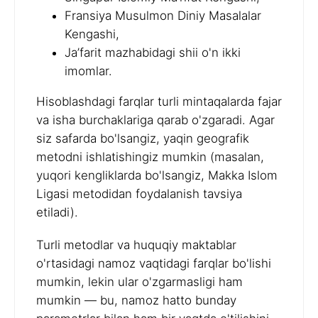
Fransiya Musulmon Diniy Masalalar
Kengashi,
Ja’farit mazhabidagi shii o'n ikki
imomlar.
Hisoblashdagi farqlar turli mintaqalarda fajar
va isha burchaklariga qarab o'zgaradi. Agar
siz safarda bo'lsangiz, yaqin geografik
metodni ishlatishingiz mumkin (masalan,
yuqori kengliklarda bo'lsangiz, Makka Islom
Ligasi metodidan foydalanish tavsiya
etiladi).
Turli metodlar va huquqiy maktablar
o'rtasidagi namoz vaqtidagi farqlar bo'lishi
mumkin, lekin ular o'zgarmasligi ham
mumkin — bu, namoz hatto bunday