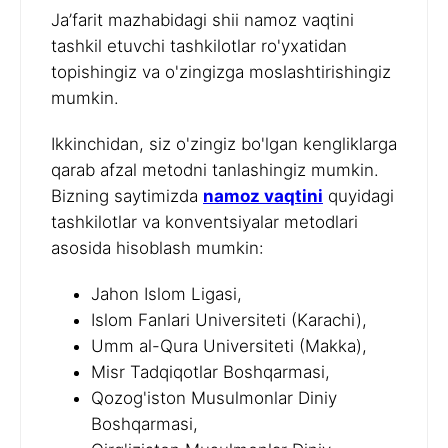
Ja’farit mazhabidagi shii namoz vaqtini
tashkil etuvchi tashkilotlar ro'yxatidan
topishingiz va o'zingizga moslashtirishingiz
mumkin.
Ikkinchidan, siz o'zingiz bo'lgan kengliklarga
qarab afzal metodni tanlashingiz mumkin.
Bizning saytimizda
namoz vaqtini
quyidagi
tashkilotlar va konventsiyalar metodlari
asosida hisoblash mumkin:
Jahon Islom Ligasi,
Islom Fanlari Universiteti (Karachi),
Umm al-Qura Universiteti (Makka),
Misr Tadqiqotlar Boshqarmasi,
Qozog'iston Musulmonlar Diniy
Boshqarmasi,