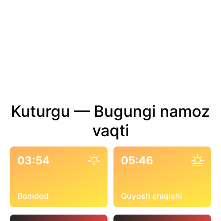
Kuturgu — Bugungi namoz
vaqti
03:54
05:46
Bomdod
Quyosh chiqishi