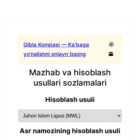
Qibla Kompasi — Ka'baga
🧭
yo‘nalishni onlayn toping
🕋
Mazhab va hisoblash
usullari sozlamalari
Hisoblash usuli
Asr namozining hisoblash usuli