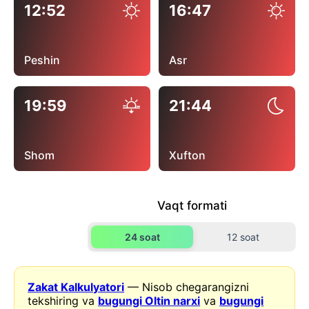
12:52
16:47
Peshin
Asr
19:59
21:44
Shom
Xufton
Vaqt formati
24 soat
12 soat
Zakat Kalkulyatori
— Nisob chegarangizni
tekshiring va
bugungi Oltin narxi
va
bugungi