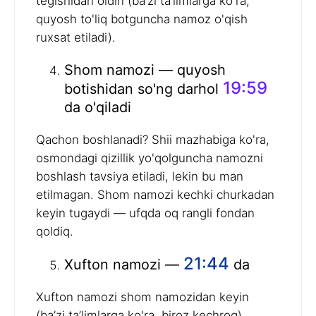
tegishidan oldin (ba’zi ta’limlarga ko'ra,
quyosh to'liq botguncha namoz o'qish
ruxsat etiladi).
Shom namozi — quyosh
19:59
botishidan so'ng darhol
da o'qiladi
Qachon boshlanadi? Shii mazhabiga ko'ra,
osmondagi qizillik yo'qolguncha namozni
boshlash tavsiya etiladi, lekin bu man
etilmagan. Shom namozi kechki churkadan
keyin tugaydi — ufqda oq rangli fondan
qoldiq.
21:44
Xufton namozi —
da
Xufton namozi shom namozidan keyin
(ba’zi ta’limlarga ko'ra, biroz kechroq)