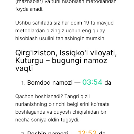
(mazhablar) va turli hisoblash metodlaridan
foydalanadi.
Ushbu sahifada siz har doim 19 ta mavjud
metodlardan o'zingiz uchun eng qulay
hisoblash usulini tanlashingiz mumkin.
Qirg'iziston, Issiqko'l viloyati,
Kuturgu – bugungi namoz
vaqti
03:54
Bomdod namozi —
da
Qachon boshlanadi? Tangri qizil
nurlanishning birinchi belgilarini ko'rsata
boshlaganda va quyosh chiqishidan bir
necha soniya oldin tugaydi.
12:52
Peshin namozi —
da