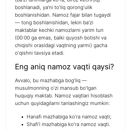
boshlanadi, ya’ni to'liq qorong'ulik
boshlanishidan. Namoz fajar bilan tugaydi
— tong boshlanishidan, lekin ba’zi
maktablar kechki namozlarni yarim tun
(00:00 ga emas, balki quyosh botishi va
chiqishi orasidagi vaqtning yarmi) gacha
o'qishni tavsiya etadi.
Eng aniq namoz vaqti qaysi?
Avvalo, bu mazhabga bog'liq —
musulmonning o'zi mansub bo'lgan
huquqiy maktab. Namoz vaqtlari hisoblash
uchun quyidagilarni tanlashingiz mumkin:
Hanafi mazhabiga ko'ra namoz vaqti;
Shafi’i mazhabiga ko'ra namoz vaqti.