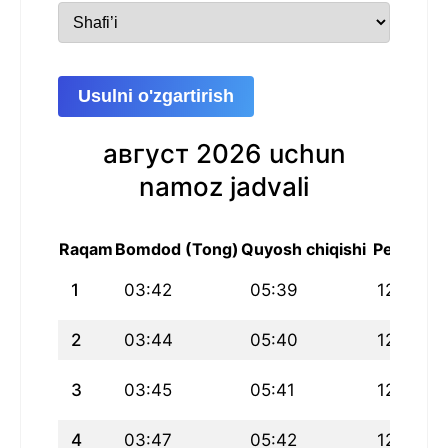
Usulni o'zgartirish
август 2026 uchun
namoz jadvali
Raqam
Bomdod (Tong)
Quyosh chiqishi
Peshin
1
03:42
05:39
12:53
2
03:44
05:40
12:53
3
03:45
05:41
12:53
4
03:47
05:42
12:53