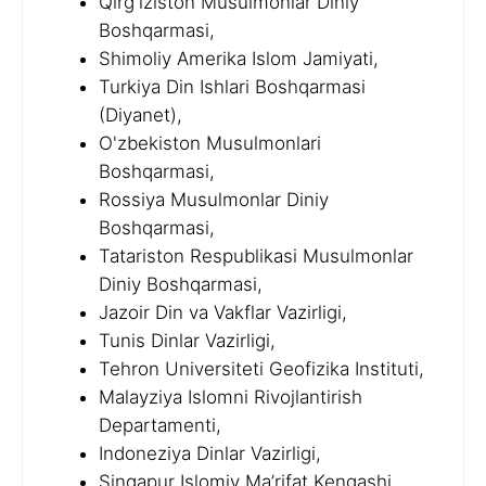
Qirg'iziston Musulmonlar Diniy
Boshqarmasi,
Shimoliy Amerika Islom Jamiyati,
Turkiya Din Ishlari Boshqarmasi
(Diyanet),
O'zbekiston Musulmonlari
Boshqarmasi,
Rossiya Musulmonlar Diniy
Boshqarmasi,
Tatariston Respublikasi Musulmonlar
Diniy Boshqarmasi,
Jazoir Din va Vakflar Vazirligi,
Tunis Dinlar Vazirligi,
Tehron Universiteti Geofizika Instituti,
Malayziya Islomni Rivojlantirish
Departamenti,
Indoneziya Dinlar Vazirligi,
Singapur Islomiy Ma’rifat Kengashi,