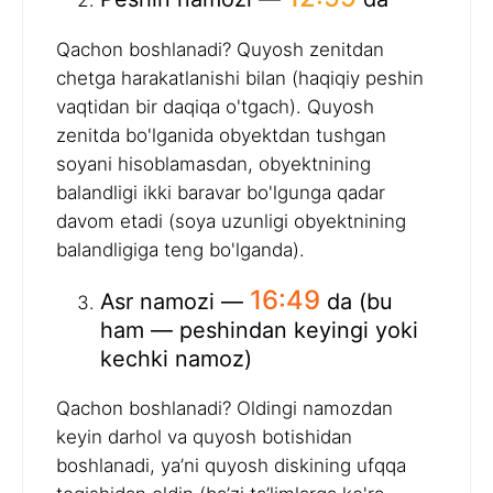
Qachon boshlanadi? Quyosh zenitdan
chetga harakatlanishi bilan (haqiqiy peshin
vaqtidan bir daqiqa o'tgach). Quyosh
zenitda bo'lganida obyektdan tushgan
soyani hisoblamasdan, obyektnining
balandligi ikki baravar bo'lgunga qadar
davom etadi (soya uzunligi obyektnining
balandligiga teng bo'lganda).
16:49
Asr namozi —
da (bu
ham — peshindan keyingi yoki
kechki namoz)
Qachon boshlanadi? Oldingi namozdan
keyin darhol va quyosh botishidan
boshlanadi, ya’ni quyosh diskining ufqqa