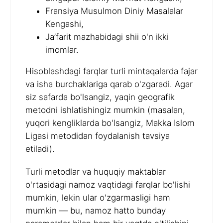
Fransiya Musulmon Diniy Masalalar
Kengashi,
Ja’farit mazhabidagi shii o'n ikki
imomlar.
Hisoblashdagi farqlar turli mintaqalarda fajar
va isha burchaklariga qarab o'zgaradi. Agar
siz safarda bo'lsangiz, yaqin geografik
metodni ishlatishingiz mumkin (masalan,
yuqori kengliklarda bo'lsangiz, Makka Islom
Ligasi metodidan foydalanish tavsiya
etiladi).
Turli metodlar va huquqiy maktablar
o'rtasidagi namoz vaqtidagi farqlar bo'lishi
mumkin, lekin ular o'zgarmasligi ham
mumkin — bu, namoz hatto bunday