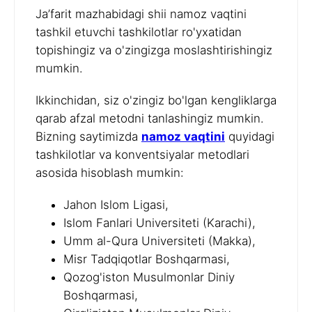
Ja’farit mazhabidagi shii namoz vaqtini
tashkil etuvchi tashkilotlar ro'yxatidan
topishingiz va o'zingizga moslashtirishingiz
mumkin.
Ikkinchidan, siz o'zingiz bo'lgan kengliklarga
qarab afzal metodni tanlashingiz mumkin.
Bizning saytimizda
namoz vaqtini
quyidagi
tashkilotlar va konventsiyalar metodlari
asosida hisoblash mumkin:
Jahon Islom Ligasi,
Islom Fanlari Universiteti (Karachi),
Umm al-Qura Universiteti (Makka),
Misr Tadqiqotlar Boshqarmasi,
Qozog'iston Musulmonlar Diniy
Boshqarmasi,