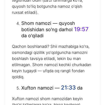
tegishidan oldin (ba’zi ta’limlarga ko'ra,
quyosh to'liq botguncha namoz o'qish
ruxsat etiladi).
Shom namozi — quyosh
19:57
botishidan so'ng darhol
da o'qiladi
Qachon boshlanadi? Shii mazhabiga ko'ra,
osmondagi qizillik yo'qolguncha namozni
boshlash tavsiya etiladi, lekin bu man
etilmagan. Shom namozi kechki churkadan
keyin tugaydi — ufqda oq rangli fondan
qoldiq.
21:33
Xufton namozi —
da
Xufton namozi shom namozidan keyin
(ba’zi ta’limlarga ko'ra, biroz kechroq)