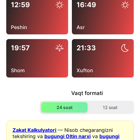
12:59
16:49
Peshin
Asr
19:57
21:33
Shom
Xufton
Vaqt formati
24 soat
12 soat
Zakat Kalkulyatori
— Nisob chegarangizni
tekshiring va
bugungi Oltin narxi
va
bugungi