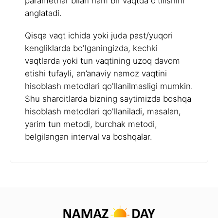
parametrlar bilan ham bir vaqtda o'tilishini
anglatadi.
Qisqa vaqt ichida yoki juda past/yuqori
kengliklarda bo'lganingizda, kechki
vaqtlarda yoki tun vaqtining uzoq davom
etishi tufayli, an’anaviy namoz vaqtini
hisoblash metodlari qo'llanilmasligi mumkin.
Shu sharoitlarda bizning saytimizda boshqa
hisoblash metodlari qo'llaniladi, masalan,
yarim tun metodi, burchak metodi,
belgilangan interval va boshqalar.