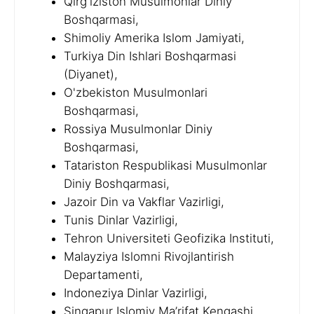
Qirg'iziston Musulmonlar Diniy
Boshqarmasi,
Shimoliy Amerika Islom Jamiyati,
Turkiya Din Ishlari Boshqarmasi
(Diyanet),
O'zbekiston Musulmonlari
Boshqarmasi,
Rossiya Musulmonlar Diniy
Boshqarmasi,
Tatariston Respublikasi Musulmonlar
Diniy Boshqarmasi,
Jazoir Din va Vakflar Vazirligi,
Tunis Dinlar Vazirligi,
Tehron Universiteti Geofizika Instituti,
Malayziya Islomni Rivojlantirish
Departamenti,
Indoneziya Dinlar Vazirligi,
Singapur Islomiy Ma’rifat Kengashi,