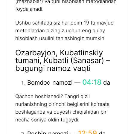
(mazhablar) va turli hisoblash metodlaridan
foydalanadi.
Ushbu sahifada siz har doim 19 ta mavjud
metodlardan o'zingiz uchun eng qulay
hisoblash usulini tanlashingiz mumkin.
Ozarbayjon, Kubatlinskiy
tumani, Kubatli (Sanasar) –
bugungi namoz vaqti
04:18
Bomdod namozi —
da
Qachon boshlanadi? Tangri qizil
nurlanishning birinchi belgilarini ko'rsata
boshlaganda va quyosh chiqishidan bir
necha soniya oldin tugaydi.
12:59
Peshin namozi —
da