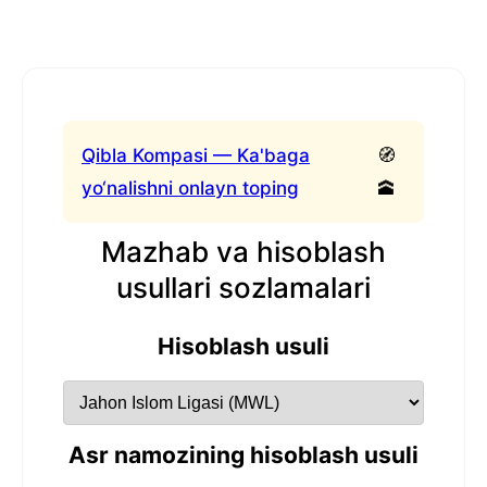
Qibla Kompasi — Ka'baga
🧭
yo‘nalishni onlayn toping
🕋
Mazhab va hisoblash
usullari sozlamalari
Hisoblash usuli
Asr namozining hisoblash usuli