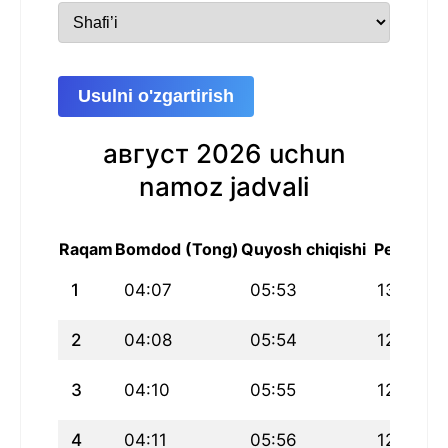
Usulni o'zgartirish
август 2026 uchun
namoz jadvali
Raqam
Bomdod (Tong)
Quyosh chiqishi
Peshin
1
04:07
05:53
13:00
2
04:08
05:54
12:59
3
04:10
05:55
12:59
4
04:11
05:56
12:59