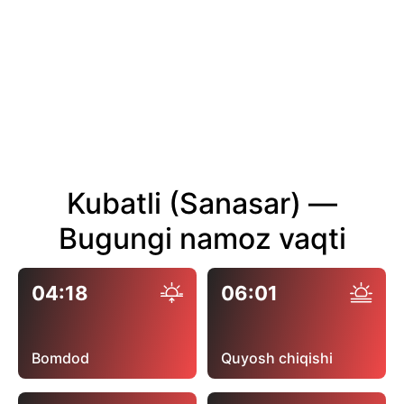
Kubatli (Sanasar) —
Bugungi namoz vaqti
04:18
06:01
Bomdod
Quyosh chiqishi