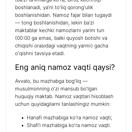
boshlanadi, ya’ni to'liq qorong'ulik
boshlanishidan. Namoz fajar bilan tugaydi
— tong boshlanishidan, lekin ba’zi
maktablar kechki namozlarni yarim tun
(00:00 ga emas, balki quyosh botishi va
chiqishi orasidagi vaqtning yarmi) gacha
o'qishni tavsiya etadi.
Eng aniq namoz vaqti qaysi?
Avvalo, bu mazhabga bog'liq —
musulmonning o'zi mansub bo'lgan
huquqiy maktab. Namoz vaqtlari hisoblash
uchun quyidagilarni tanlashingiz mumkin:
Hanafi mazhabiga ko'ra namoz vaqti;
Shafi’i mazhabiga ko'ra namoz vaqti.