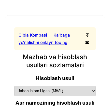
Qibla Kompasi — Ka'baga
🧭
yo‘nalishni onlayn toping
🕋
Mazhab va hisoblash
usullari sozlamalari
Hisoblash usuli
Asr namozining hisoblash usuli