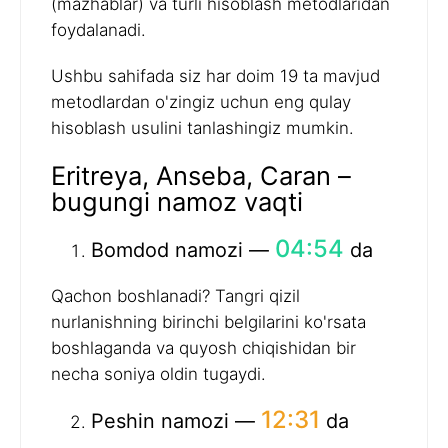
(mazhablar) va turli hisoblash metodlaridan
foydalanadi.
Ushbu sahifada siz har doim 19 ta mavjud
metodlardan o'zingiz uchun eng qulay
hisoblash usulini tanlashingiz mumkin.
Eritreya, Anseba, Caran –
bugungi namoz vaqti
04:54
Bomdod namozi —
da
Qachon boshlanadi? Tangri qizil
nurlanishning birinchi belgilarini ko'rsata
boshlaganda va quyosh chiqishidan bir
necha soniya oldin tugaydi.
12:31
Peshin namozi —
da