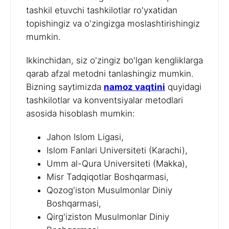
tashkil etuvchi tashkilotlar ro'yxatidan
topishingiz va o'zingizga moslashtirishingiz
mumkin.
Ikkinchidan, siz o'zingiz bo'lgan kengliklarga
qarab afzal metodni tanlashingiz mumkin.
Bizning saytimizda
namoz vaqtini
quyidagi
tashkilotlar va konventsiyalar metodlari
asosida hisoblash mumkin:
Jahon Islom Ligasi,
Islom Fanlari Universiteti (Karachi),
Umm al-Qura Universiteti (Makka),
Misr Tadqiqotlar Boshqarmasi,
Qozog'iston Musulmonlar Diniy
Boshqarmasi,
Qirg'iziston Musulmonlar Diniy