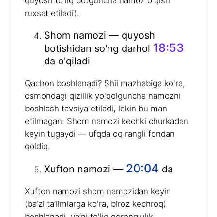
quyosh to'liq botguncha namoz o'qish
ruxsat etiladi).
Shom namozi — quyosh
18:53
botishidan so'ng darhol
da o'qiladi
Qachon boshlanadi? Shii mazhabiga ko'ra,
osmondagi qizillik yo'qolguncha namozni
boshlash tavsiya etiladi, lekin bu man
etilmagan. Shom namozi kechki churkadan
keyin tugaydi — ufqda oq rangli fondan
qoldiq.
20:04
Xufton namozi —
da
Xufton namozi shom namozidan keyin
(ba’zi ta’limlarga ko'ra, biroz kechroq)
boshlanadi, ya’ni to'liq qorong'ulik