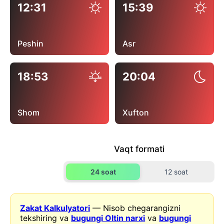
12:31
15:39
Peshin
Asr
18:53
20:04
Shom
Xufton
Vaqt formati
24 soat
12 soat
Zakat Kalkulyatori
— Nisob chegarangizni
tekshiring va
bugungi Oltin narxi
va
bugungi