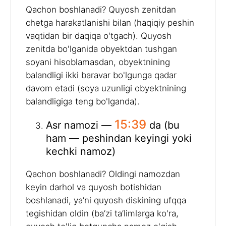
Qachon boshlanadi? Quyosh zenitdan
chetga harakatlanishi bilan (haqiqiy peshin
vaqtidan bir daqiqa o'tgach). Quyosh
zenitda bo'lganida obyektdan tushgan
soyani hisoblamasdan, obyektnining
balandligi ikki baravar bo'lgunga qadar
davom etadi (soya uzunligi obyektnining
balandligiga teng bo'lganda).
15:39
Asr namozi —
da (bu
ham — peshindan keyingi yoki
kechki namoz)
Qachon boshlanadi? Oldingi namozdan
keyin darhol va quyosh botishidan
boshlanadi, ya’ni quyosh diskining ufqqa
tegishidan oldin (ba’zi ta’limlarga ko'ra,