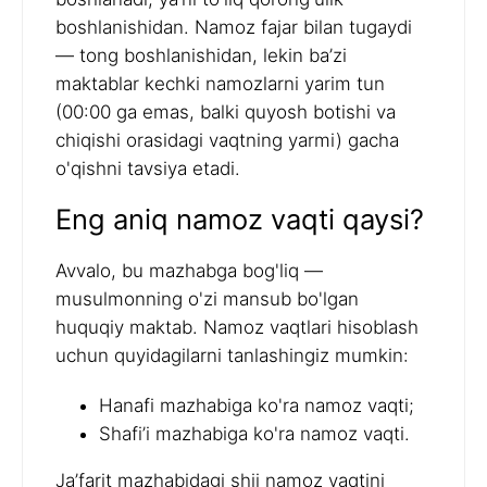
boshlanishidan. Namoz fajar bilan tugaydi
— tong boshlanishidan, lekin ba’zi
maktablar kechki namozlarni yarim tun
(00:00 ga emas, balki quyosh botishi va
chiqishi orasidagi vaqtning yarmi) gacha
o'qishni tavsiya etadi.
Eng aniq namoz vaqti qaysi?
Avvalo, bu mazhabga bog'liq —
musulmonning o'zi mansub bo'lgan
huquqiy maktab. Namoz vaqtlari hisoblash
uchun quyidagilarni tanlashingiz mumkin:
Hanafi mazhabiga ko'ra namoz vaqti;
Shafi’i mazhabiga ko'ra namoz vaqti.
Ja’farit mazhabidagi shii namoz vaqtini