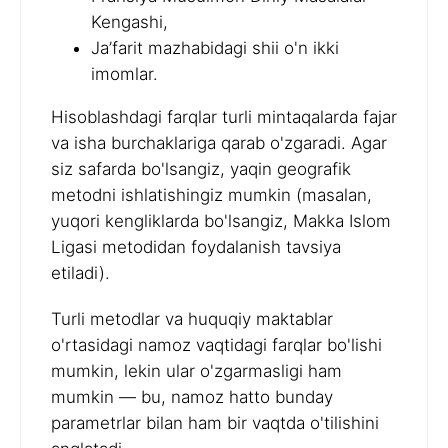
Kengashi,
Ja’farit mazhabidagi shii o'n ikki
imomlar.
Hisoblashdagi farqlar turli mintaqalarda fajar
va isha burchaklariga qarab o'zgaradi. Agar
siz safarda bo'lsangiz, yaqin geografik
metodni ishlatishingiz mumkin (masalan,
yuqori kengliklarda bo'lsangiz, Makka Islom
Ligasi metodidan foydalanish tavsiya
etiladi).
Turli metodlar va huquqiy maktablar
o'rtasidagi namoz vaqtidagi farqlar bo'lishi
mumkin, lekin ular o'zgarmasligi ham
mumkin — bu, namoz hatto bunday
parametrlar bilan ham bir vaqtda o'tilishini