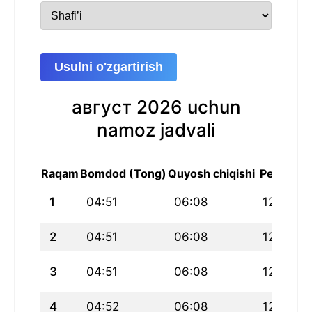
Usulni o'zgartirish
август 2026 uchun
namoz jadvali
Raqam
Bomdod (Tong)
Quyosh chiqishi
Peshin
1
04:51
06:08
12:32
2
04:51
06:08
12:32
3
04:51
06:08
12:32
4
04:52
06:08
12:32