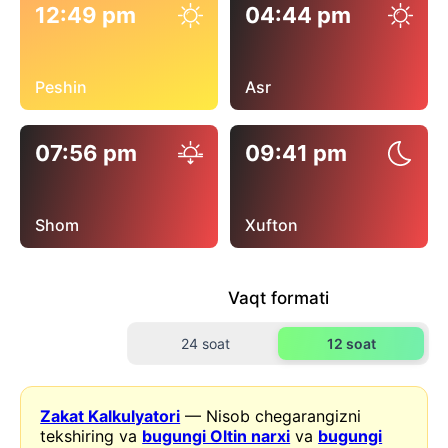
12:49 pm
04:44 pm
Peshin
Asr
07:56 pm
09:41 pm
Shom
Xufton
Vaqt formati
24 soat
12 soat
Zakat Kalkulyatori
— Nisob chegarangizni
tekshiring va
bugungi Oltin narxi
va
bugungi