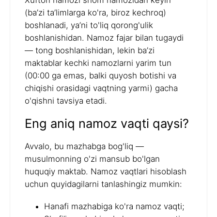
Xufton namozi shom namozidan keyin
(ba’zi ta’limlarga ko'ra, biroz kechroq)
boshlanadi, ya’ni to'liq qorong'ulik
boshlanishidan. Namoz fajar bilan tugaydi
— tong boshlanishidan, lekin ba’zi
maktablar kechki namozlarni yarim tun
(00:00 ga emas, balki quyosh botishi va
chiqishi orasidagi vaqtning yarmi) gacha
o'qishni tavsiya etadi.
Eng aniq namoz vaqti qaysi?
Avvalo, bu mazhabga bog'liq —
musulmonning o'zi mansub bo'lgan
huquqiy maktab. Namoz vaqtlari hisoblash
uchun quyidagilarni tanlashingiz mumkin:
Hanafi mazhabiga ko'ra namoz vaqti;