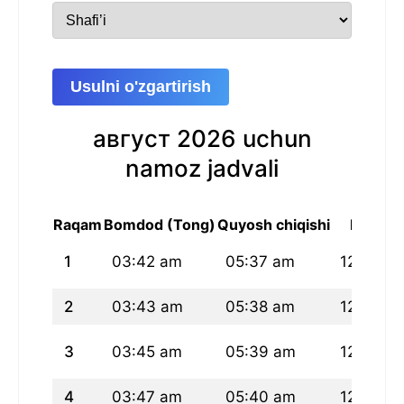
Usulni o'zgartirish
август 2026 uchun
namoz jadvali
Raqam
Bomdod (Tong)
Quyosh chiqishi
Peshin
1
03:42 am
05:37 am
12:49 p
2
03:43 am
05:38 am
12:49 p
3
03:45 am
05:39 am
12:49 p
4
03:47 am
05:40 am
12:49 p