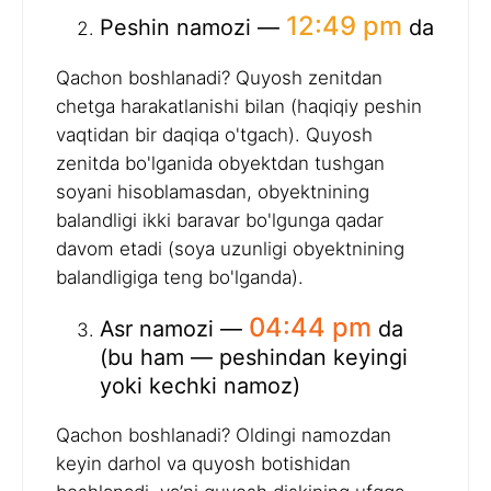
12:49 pm
Peshin namozi —
da
Qachon boshlanadi? Quyosh zenitdan
chetga harakatlanishi bilan (haqiqiy peshin
vaqtidan bir daqiqa o'tgach). Quyosh
zenitda bo'lganida obyektdan tushgan
soyani hisoblamasdan, obyektnining
balandligi ikki baravar bo'lgunga qadar
davom etadi (soya uzunligi obyektnining
balandligiga teng bo'lganda).
04:44 pm
Asr namozi —
da
(bu ham — peshindan keyingi
yoki kechki namoz)
Qachon boshlanadi? Oldingi namozdan
keyin darhol va quyosh botishidan