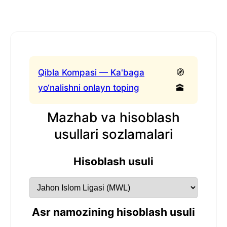
Qibla Kompasi — Ka'baga
🧭
yo‘nalishni onlayn toping
🕋
Mazhab va hisoblash
usullari sozlamalari
Hisoblash usuli
Asr namozining hisoblash usuli