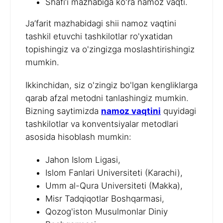
Shafi’i mazhabiga ko'ra namoz vaqti.
Ja’farit mazhabidagi shii namoz vaqtini
tashkil etuvchi tashkilotlar ro'yxatidan
topishingiz va o'zingizga moslashtirishingiz
mumkin.
Ikkinchidan, siz o'zingiz bo'lgan kengliklarga
qarab afzal metodni tanlashingiz mumkin.
Bizning saytimizda
namoz vaqtini
quyidagi
tashkilotlar va konventsiyalar metodlari
asosida hisoblash mumkin:
Jahon Islom Ligasi,
Islom Fanlari Universiteti (Karachi),
Umm al-Qura Universiteti (Makka),
Misr Tadqiqotlar Boshqarmasi,
Qozog'iston Musulmonlar Diniy