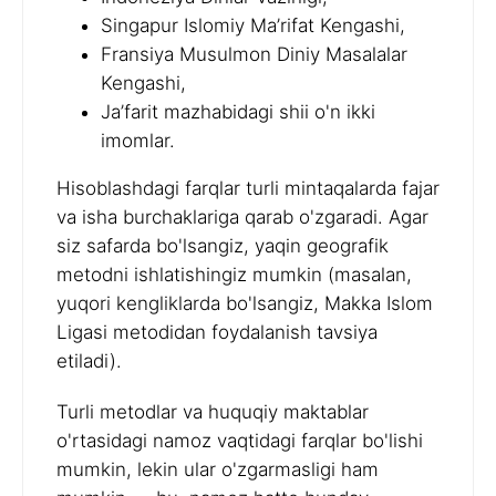
Singapur Islomiy Ma’rifat Kengashi,
Fransiya Musulmon Diniy Masalalar
Kengashi,
Ja’farit mazhabidagi shii o'n ikki
imomlar.
Hisoblashdagi farqlar turli mintaqalarda fajar
va isha burchaklariga qarab o'zgaradi. Agar
siz safarda bo'lsangiz, yaqin geografik
metodni ishlatishingiz mumkin (masalan,
yuqori kengliklarda bo'lsangiz, Makka Islom
Ligasi metodidan foydalanish tavsiya
etiladi).
Turli metodlar va huquqiy maktablar
o'rtasidagi namoz vaqtidagi farqlar bo'lishi
mumkin, lekin ular o'zgarmasligi ham