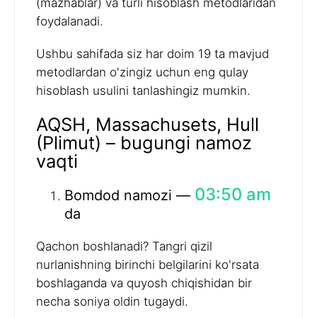
(mazhablar) va turli hisoblash metodlaridan
foydalanadi.
Ushbu sahifada siz har doim 19 ta mavjud
metodlardan o'zingiz uchun eng qulay
hisoblash usulini tanlashingiz mumkin.
AQSH, Massachusets, Hull
(Plimut) – bugungi namoz
vaqti
03:50 am
Bomdod namozi —
da
Qachon boshlanadi? Tangri qizil
nurlanishning birinchi belgilarini ko'rsata
boshlaganda va quyosh chiqishidan bir
necha soniya oldin tugaydi.