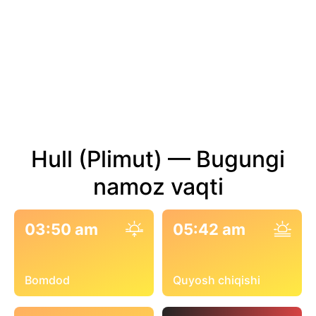
Hull (Plimut) — Bugungi
namoz vaqti
03:50 am
05:42 am
Bomdod
Quyosh chiqishi