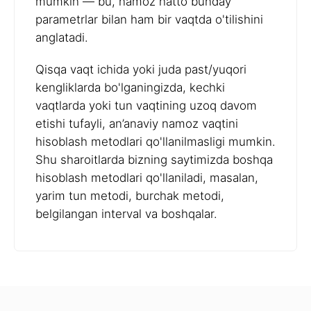
mumkin — bu, namoz hatto bunday
parametrlar bilan ham bir vaqtda o'tilishini
anglatadi.
Qisqa vaqt ichida yoki juda past/yuqori
kengliklarda bo'lganingizda, kechki
vaqtlarda yoki tun vaqtining uzoq davom
etishi tufayli, an’anaviy namoz vaqtini
hisoblash metodlari qo'llanilmasligi mumkin.
Shu sharoitlarda bizning saytimizda boshqa
hisoblash metodlari qo'llaniladi, masalan,
yarim tun metodi, burchak metodi,
belgilangan interval va boshqalar.