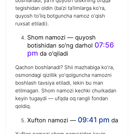
boshlanadi, ya’ni quyosh diskining ufqqa
tegishidan oldin (ba’zi ta’limlarga ko'ra,
quyosh to'liq botguncha namoz o'qish
ruxsat etiladi).
Shom namozi — quyosh
07:56
botishidan so'ng darhol
pm
da o'qiladi
Qachon boshlanadi? Shii mazhabiga ko'ra,
osmondagi qizillik yo'qolguncha namozni
boshlash tavsiya etiladi, lekin bu man
etilmagan. Shom namozi kechki churkadan
keyin tugaydi — ufqda oq rangli fondan
qoldiq.
09:41 pm
Xufton namozi —
da